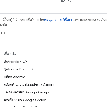
บนี้ขึ้นอยู่กับใบอนุญาตที่อธิบายไว้ใน
ใบอนุญาตการใช้เนื้อหา
Java และ OpenJDK เป็นเคร
นเครือ
UTC
เชื่อมต่อ
@Android บน X
@AndroidDev บน X
บล็อก Android
บล็อกด้านความปลอดภัยของ Google
แพลตฟอร์มบน Google Groups
การพัฒนาบน Google Groups