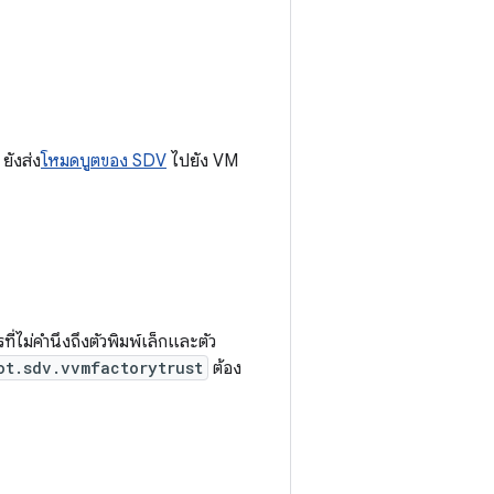
ยังส่ง
โหมดบูตของ SDV
ไปยัง VM
่ไม่คำนึงถึงตัวพิมพ์เล็กและตัว
ot.sdv.vvmfactorytrust
ต้อง