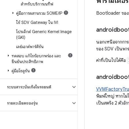
พารามิเตอร์
สำหรับบริการเนทีฟ
Bootloader ของ S
คู่มือการผสานรวม SOME
/
IP
ใช้ SDV Gateway ใน IVI
androidboo
โปรเจ็กต์ Generic Kernel Image
(GKI)
นอกเหนือจากการม
เลย์เอาต์พาร์ติชัน
ของ SDV เป็นพาราม
ทดสอบ แก้ไขข้อบกพร่อง และ
ค่าที่เป็นไปได้คือ
ยืนยันประสิทธิภาพ
คู่มือโซลูชัน
androidboo
ระบบสาระบันเทิงในรถยนต์
VVMFactoryTru
พิมพ์ใหญ่ หากไม่
เป็นสตริง 2 ตัวอั
รายละเอียดของรุ่น