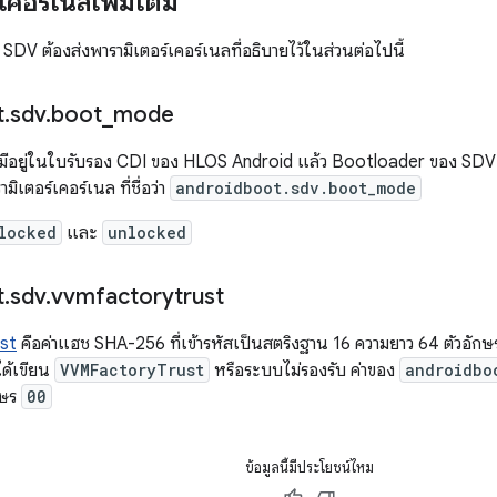
เคอร์เนลเพิ่มเติม
DV ต้องส่งพารามิเตอร์เคอร์เนลที่อธิบายไว้ในส่วนต่อไปนี้
t
.
sdv
.
boot
_
mode
ีอยู่ในใบรับรอง CDI ของ HLOS Android แล้ว Bootloader ของ SDV 
ิเตอร์เคอร์เนล ที่ชื่อว่า
androidboot.sdv.boot_mode
locked
และ
unlocked
t
.
sdv
.
vvmfactorytrust
st
คือค่าแฮช SHA-256 ที่เข้ารหัสเป็นสตริงฐาน 16 ความยาว 64 ตัวอักษรที
ได้เขียน
VVMFactoryTrust
หรือระบบไม่รองรับ ค่าของ
androidbo
กษร
00
ข้อมูลนี้มีประโยชน์ไหม