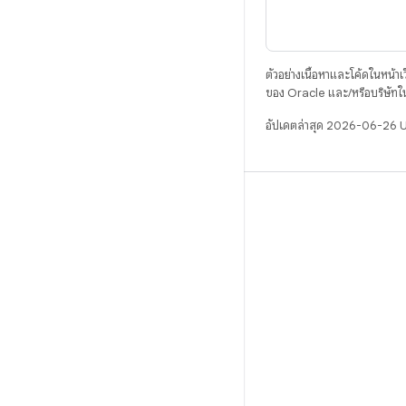
ตัวอย่างเนื้อหาและโค้ดในหน้าเว็
ของ Oracle และ/หรือบริษัทใ
อัปเดตล่าสุด 2026-06-26 
บิวด์
ที่เก็บสำหรับ Android
ข้อกำหนด
ดาวน์โหลด
แสดงพรีวิวไบนารี
อิมเมจเวอร์ชันโรงงาน
ไบนารีไดรเวอร์