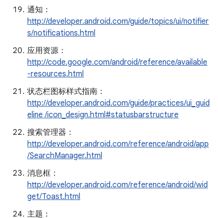
通知：
http://developer.android.com/guide/topics/ui/notifier
s/notifications.html
应用资源：
http://code.google.com/android/reference/available
-resources.html
状态栏图标样式指南：
http://developer.android.com/guide/practices/ui_guid
eline /icon_design.html#statusbarstructure
搜索管理器：
http://developer.android.com/reference/android/app
/SearchManager.html
消息框：
http://developer.android.com/reference/android/wid
get/Toast.html
主题：