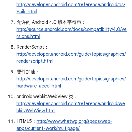
http://developer.android.com/reference/android/os/
Build.html
允许的 Android 4.0 版本字符串：
http://source.android.com/docs/compatibility/4.0/ve
rsions.html
RenderScript：
http://developer.android.com/guide/topics/graphics/
renderscript.html
硬件加速：
http://developer.android.com/guide/topics/graphics/
hardware-accel.html
android.webkit.WebView 类：
http://developer.android.com/reference/android/we
bkit/WebView.html
HTML5：
http://www.whatwg.org/specs/web-
apps/current-work/multipage/