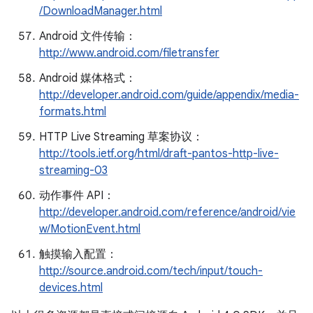
/DownloadManager.html
Android 文件传输：
http://www.android.com/filetransfer
Android 媒体格式：
http://developer.android.com/guide/appendix/media-
formats.html
HTTP Live Streaming 草案协议：
http://tools.ietf.org/html/draft-pantos-http-live-
streaming-03
动作事件 API：
http://developer.android.com/reference/android/vie
w/MotionEvent.html
触摸输入配置：
http://source.android.com/tech/input/touch-
devices.html