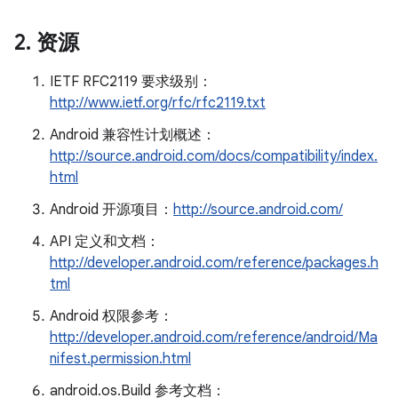
2
.
资源
IETF RFC2119 要求级别：
http://www.ietf.org/rfc/rfc2119.txt
Android 兼容性计划概述：
http://source.android.com/docs/compatibility/index.
html
Android 开源项目：
http://source.android.com/
API 定义和文档：
http://developer.android.com/reference/packages.h
tml
Android 权限参考：
http://developer.android.com/reference/android/Ma
nifest.permission.html
android.os.Build 参考文档：