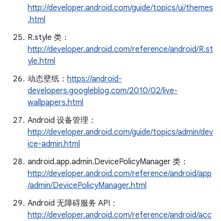
http://developer.android.com/guide/topics/ui/themes
.html
R.style 类：
http://developer.android.com/reference/android/R.st
yle.html
动态壁纸：
https://android-
developers.googleblog.com/2010/02/live-
wallpapers.html
Android 设备管理：
http://developer.android.com/guide/topics/admin/dev
ice-admin.html
android.app.admin.DevicePolicyManager 类：
http://developer.android.com/reference/android/app
/admin/DevicePolicyManager.html
Android 无障碍服务 API：
http://developer.android.com/reference/android/acc