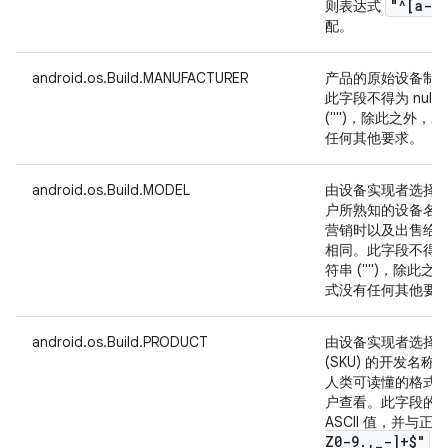
"^[a-z
则表达式
配。
android.os.Build.MANUFACTURER
产品的原始设备制造商
此字段不得为 nul
("")，除此之外
任何其他要求。
android.os.Build.MODEL
由设备实现者选择
户所熟知的设备名
营销时以及出售给
相同。此字段不得为 
符串 ("")，除此
式没有任何其他要
android.os.Build.PRODUCT
由设备实现者选择
(SKU) 的开发名
人类可读懂的格式
户查看。此字段的值
ASCII 值，并与
Z0-9
.
,
_
-]+$"
匹