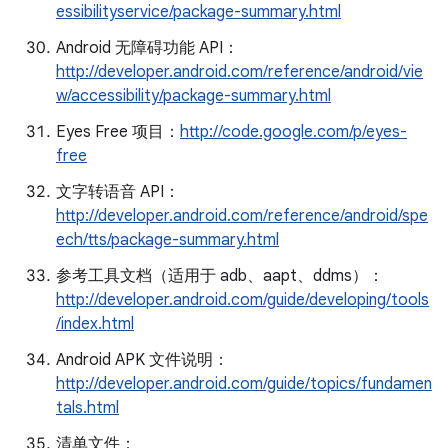
essibilityservice/package-summary.html
Android 无障碍功能 API：
http://developer.android.com/reference/android/vie
w/accessibility/package-summary.html
Eyes Free 项目：
http://code.google.com/p/eyes-
free
文字转语音 API：
http://developer.android.com/reference/android/spe
ech/tts/package-summary.html
参考工具文档（适用于 adb、aapt、ddms）：
http://developer.android.com/guide/developing/tools
/index.html
Android APK 文件说明：
http://developer.android.com/guide/topics/fundamen
tals.html
清单文件：