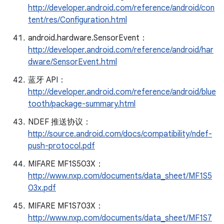
http://developer.android.com/reference/android/con
tent/res/Configuration.html
android.hardware.SensorEvent：
http://developer.android.com/reference/android/har
dware/SensorEvent.html
蓝牙 API：
http://developer.android.com/reference/android/blue
tooth/package-summary.html
NDEF 推送协议：
http://source.android.com/docs/compatibility/ndef-
push-protocol.pdf
MIFARE MF1S503X：
http://www.nxp.com/documents/data_sheet/MF1S5
03x.pdf
MIFARE MF1S703X：
http://www.nxp.com/documents/data_sheet/MF1S7