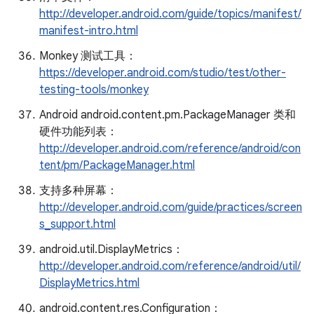
http://developer.android.com/guide/topics/manifest/
manifest-intro.html
Monkey 测试工具：
https://developer.android.com/studio/test/other-
testing-tools/monkey
Android android.content.pm.PackageManager 类和
硬件功能列表：
http://developer.android.com/reference/android/con
tent/pm/PackageManager.html
支持多种屏幕：
http://developer.android.com/guide/practices/screen
s_support.html
android.util.DisplayMetrics：
http://developer.android.com/reference/android/util/
DisplayMetrics.html
android.content.res.Configuration：