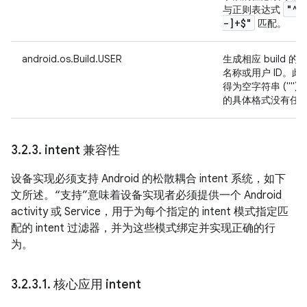
"^[
与正则表达式
-]+$"
匹配。
android.os.Build.USER
生成相应 build
名称或用户 ID。此字
得为空字符串 (""
的具体格式没有任
3
.
2
.
3
.
intent 兼容性
设备实现必须支持 Android 的松散耦合 intent 系统，如下
文所述。“支持”意味着设备实现者必须提供一个 Android
activity 或 Service，用于为每个指定的 intent 模式指定匹
配的 intent 过滤器，并为这些模式绑定并实现正确的行
为。
3
.
2
.
3
.
1
.
核心应用 intent