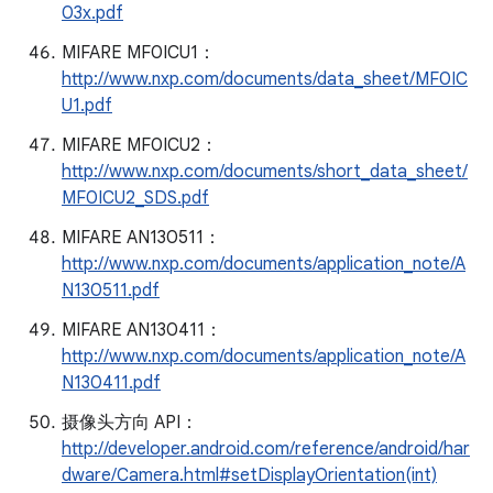
03x.pdf
MIFARE MF0ICU1：
http://www.nxp.com/documents/data_sheet/MF0IC
U1.pdf
MIFARE MF0ICU2：
http://www.nxp.com/documents/short_data_sheet/
MF0ICU2_SDS.pdf
MIFARE AN130511：
http://www.nxp.com/documents/application_note/A
N130511.pdf
MIFARE AN130411：
http://www.nxp.com/documents/application_note/A
N130411.pdf
摄像头方向 API：
http://developer.android.com/reference/android/har
dware/Camera.html#setDisplayOrientation(int)