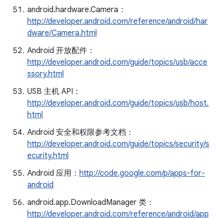
android.hardware.Camera：
http://developer.android.com/reference/android/har
dware/Camera.html
Android 开放配件：
http://developer.android.com/guide/topics/usb/acce
ssory.html
USB 主机 API：
http://developer.android.com/guide/topics/usb/host.
html
Android 安全和权限参考文档：
http://developer.android.com/guide/topics/security/s
ecurity.html
Android 应用：
http://code.google.com/p/apps-for-
android
android.app.DownloadManager 类：
http://developer.android.com/reference/android/app