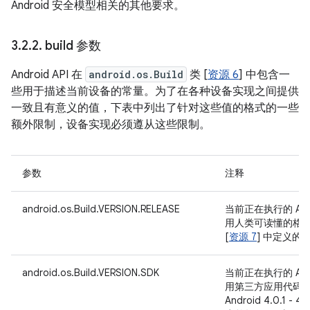
Android 安全模型相关的其他要求。
3
.
2
.
2
.
build 参数
Android API 在
android.os.Build
类 [
资源 6
] 中包含一
些用于描述当前设备的常量。为了在各种设备实现之间提供
一致且有意义的值，下表中列出了针对这些值的格式的一些
额外限制，设备实现必须遵从这些限制。
参数
注释
android.os.Build.VERSION.RELEASE
当前正在执行的 And
用人类可读懂的格
[
资源 7
] 中定义的
android.os.Build.VERSION.SDK
当前正在执行的 And
用第三方应用代码
Android 4.0.1 