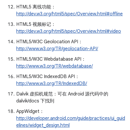
HTML5 离线功能：
http://dev.w3.org/html5/spec/Overview.html#offline
HTML5 视频标记：
http://dev.w3.org/html5/spec/Overview.html#video
HTML5/W3C Geolocation API：
http://www.w3.org/TR/geolocation-API/
HTML5/W3C Webdatabase API：
http://www.w3.org/TR/webdatabase/
HTML5/W3C IndexedDB API：
http://www.w3.org/TR/IndexedDB/
Dalvik 虚拟机规范：可在 Android 源代码中的
dalvik/docs 下找到
AppWidget：
http://developer.android.com/guide/practices/ui_guid
elines/widget_design.html