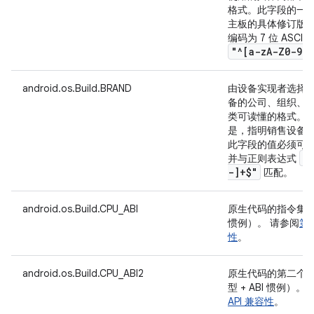
格式。此字段的一
主板的具体修订版本
编码为 7 位 ASC
"^[a-z
A-Z0-9
.
,
android.os.Build.BRAND
由设备实现者选择
备的公司、组织、
类可读懂的格式。
是，指明销售设备的 
此字段的值必须可编码为
"
并与正则表达式
-]+$"
匹配。
android.os.Build.CPU_ABI
原生代码的指令集名称（
惯例）。 请参阅
第 
性
。
android.os.Build.CPU_ABI2
原生代码的第二个指
型 + ABI 惯例）。
API 兼容性
。