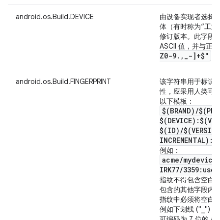
android.os.Build.DEVICE
由设备实现者选择
体（有时称为“工业
修订版本。此字段的
ASCII 值，并与
Z0-9
.
,
_
-]+$"
匹
android.os.Build.FINGERPRINT
该字符串用于标识相应
性，应采用人类可
以下模板：
$(BRAND)
/
$(PRO
$(DEVICE):$(VE
$(ID)
/
$(VERSIO
INCREMENTAL):$
例如：
acme
/
mydevice
IRK77
/
3359:user
指纹不得包含空白
包含的其他字段内有空
指纹中必须将空白
例如下划线 ("_")
可编码为 7 位的 ASC