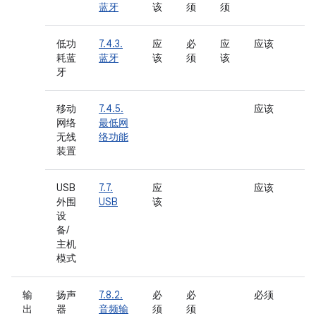
蓝牙
该
须
须
低功
7.4.3.
应
必
应
应该
耗蓝
蓝牙
该
须
该
牙
移动
7.4.5.
应该
网络
最低网
无线
络功能
装置
USB
7.7.
应
应该
外围
USB
该
设
备/
主机
模式
输
扬声
7.8.2.
必
必
必须
出
器
音频输
须
须