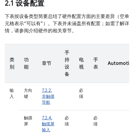
2
.
1 设备配置
下表按设备类型简要总结了硬件配置方面的主要差异（空单
元格表示“可以有”）。下表并未涵盖所有配置；如需了解详
情，请参阅介绍硬件的相关章节。
手
类
功
持
电
手
章节
Automotiv
别
能
设
视
表
备
输
方向
7.2.2.
必
入
键
非触摸
须
导航
触摸
7.2.4.
必
必
屏
触摸屏
须
须
输入