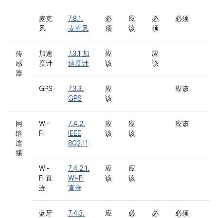
麦克
7.8.1.
必
应
必
必须
风
麦克风
须
该
须
传
加速
7.3.1 加
应
应
感
度计
速度计
该
该
器
GPS
7.3.3.
应
应该
GPS
该
网
Wi-
7.4.2.
应
应
应该
络
Fi
IEEE
该
该
连
802.11
接
Wi-
7.4.2.1.
应
应
Fi 直
Wi-Fi
该
该
连
直连
蓝牙
7.4.3.
应
必
必
必须