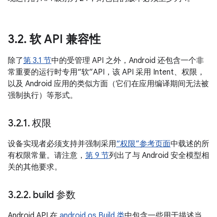
3
.
2
.
软 API 兼容性
除了
第 3.1 节
中的受管理 API 之外，Android 还包含一个非
常重要的运行时专用“软”API，该 API 采用 Intent、权限，
以及 Android 应用的类似方面（它们在应用编译期间无法被
强制执行）等形式。
3
.
2
.
1
.
权限
设备实现者必须支持并强制采用
“权限”参考页面
中载述的所
有权限常量。请注意，
第 9 节
列出了与 Android 安全模型相
关的其他要求。
3
.
2
.
2
.
build 参数
Android API 在
android.os.Build 类
中包含一些用于描述当