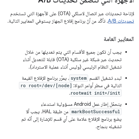
الأجهزة التي تتضمّن تحديثات A
B
/
لإتاحة تحديثات عبر اتصال لاسلكي (OTA) على الأجهزة التي تستخدم
تحديثات A/B
، تأكَّد من أنّ برنامج إقلاع الجهاز يستوفي المعايير التالية.
المعايير العامة
يجب أن تكون جميع الأقسام التي يتم تعديلها من خلال
تحديث عبر شبكة غير سلكية (OTA) قابلة للتعديل أثناء
تشغيل النظام الرئيسي (وليس أثناء عملية الاسترداد).
لبدء تشغيل القسم
system
، يمرِّر برنامج الإقلاع القيمة
التالية في سطر أوامر النواة:
ro root=/dev/[node]
.
rootwait init=/init
يتحمّل إطار عمل Android مسؤولية استدعاء
markBootSuccessful
من طبقة HAL. يجب ألا
يضع برنامج الإقلاع علامة على أي قسم للإشارة إلى أنّه تم
تشغيله بنجاح.