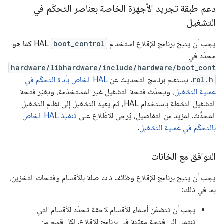
دعم طبقة تجريد الأجهزة الخاصة بعناصر التحكّم في
التشغيل
يجب أن يتيح برنامج الإقلاع استخدام
boot_control
HAL كما هو
محدّد في
hardware/libhardware/include/hardware/boot_cont
rol.h
. يستعلم برنامج التحديث عن
HAL الخاص بأداة التحكّم في
عملية التشغيل
، ويحدّث فتحة التشغيل غير المستخدَمة، ويغيّر فتحة
التشغيل النشطة باستخدام HAL، ثم يعيد التشغيل إلى نظام التشغيل
المحدَّث. لمزيد من التفاصيل، يُرجى الاطّلاع على
تنفيذ HAL الخاص
بالتحكّم في عملية التشغيل
.
التوافق مع الخانات
يجب أن يتيح برنامج الإقلاع وظائف ذات صلة بالأقسام وفتحات التخزين،
بما في ذلك:
يجب أن تتضمّن أسماء الأقسام لاحقة تحدّد الأقسام التي
تنتمي إلى فتحة معيّنة في برنامج الإقلاع. لكل قسم من