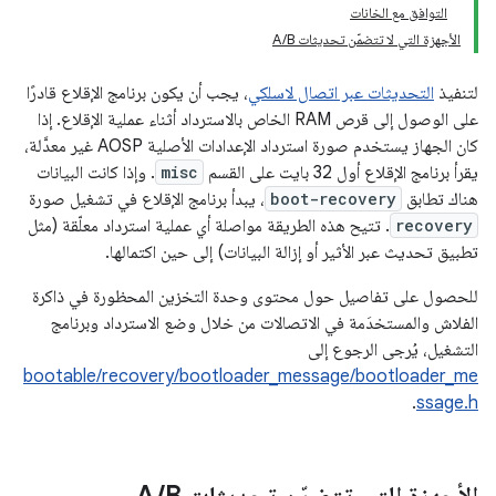
التوافق مع الخانات
الأجهزة التي لا تتضمّن تحديثات A/B
لتنفيذ
التحديثات عبر اتصال لاسلكي
، يجب أن يكون برنامج الإقلاع قادرًا
على الوصول إلى قرص RAM الخاص بالاسترداد أثناء عملية الإقلاع. إذا
كان الجهاز يستخدم صورة استرداد الإعدادات الأصلية AOSP غير معدَّلة،
يقرأ برنامج الإقلاع أول 32 بايت على القسم
misc
. وإذا كانت البيانات
هناك تطابق
boot-recovery
، يبدأ برنامج الإقلاع في تشغيل صورة
recovery
. تتيح هذه الطريقة مواصلة أي عملية استرداد معلّقة (مثل
تطبيق تحديث عبر الأثير أو إزالة البيانات) إلى حين اكتمالها.
للحصول على تفاصيل حول محتوى وحدة التخزين المحظورة في ذاكرة
الفلاش والمستخدَمة في الاتصالات من خلال وضع الاسترداد وبرنامج
التشغيل، يُرجى الرجوع إلى
bootable/recovery/bootloader_message/bootloader_me
.
ssage.h