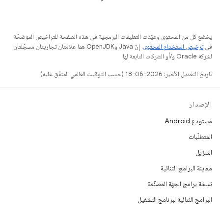
يخضع كل من المحتوى وعيّنات التعليمات البرمجية في هذه الصفحة للتراخيص الموضحّة
في
ترخيص استخدام المحتوى
. إنّ Java وOpenJDK هما علامتان تجاريتان مسجَّلتان
لشركة Oracle و/أو الشركات التابعة لها.
تاريخ التعديل الأخير: 2026-06-18 (حسب التوقيت العالمي المتفَّق عليه)
الإصدار
مستودع Android
المتطلّبات
التنزيل
معاينة البرامج الثنائية
نسخة برامج الجهة المصنِّعة
البرامج الثنائية لبرنامج التشغيل