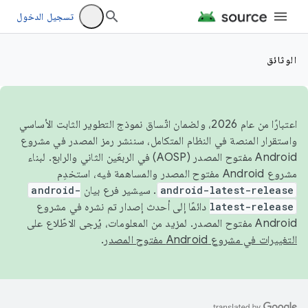
تسجيل الدخول
الوثائق
اعتبارًا من عام 2026، ولضمان اتّساق نموذج التطوير الثابت الأساسي
واستقرار المنصة في النظام المتكامل، سننشر رمز المصدر في مشروع
Android مفتوح المصدر (AOSP) في الربعَين الثاني والرابع. لبناء
مشروع Android مفتوح المصدر والمساهمة فيه، استخدِم
android-latest-release
. سيشير فرع بيان
android-
latest-release
دائمًا إلى أحدث إصدار تم نشره في مشروع
Android مفتوح المصدر. لمزيد من المعلومات، يُرجى الاطّلاع على
التغييرات في مشروع Android مفتوح المصدر
.