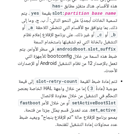
هذه الأقسام، هناك متغيّر مطابق
has-
partition base name
slot:
بقيمة
yes
. يتم
تسمية الخانات أبجديًا على النحو التالي: أ، ب، ج، وما إلى
ذلك، بما يتوافق مع الأقسام التي تتضمّن اللاحقة
_a
أو
_b
أو
_c
أو غير ذلك. على برنامج الإقلاع إعلام نظام
التشغيل بالخانة التي تم تشغيلها باستخدام السمة
androidboot.slot_suffix
في سطر الأوامر. يتم
ضبط هذه السمة من خلال bootconfig للأجهزة التي
تعمل بالإصدار 12 من نظام التشغيل Android أو الإصدارات
الأحدث.
تتم إعادة ضبط القيمة
slot-retry-count
إلى قيمة
موجبة (عادةً
3
) إما من خلال واجهة HAL الخاصة بعنصر
التحكّم في التشغيل من خلال معاودة الاتصال
setActiveBootSlot
أو من خلال الأمر
fastboot
set_active
. عند تعديل قسم يمثّل جزءًا من فتحة،
يمحو برنامج الإقلاع حالة "تم الإقلاع بنجاح" ويعيد ضبط
عدد محاولات إعادة التشغيل للفتحة.