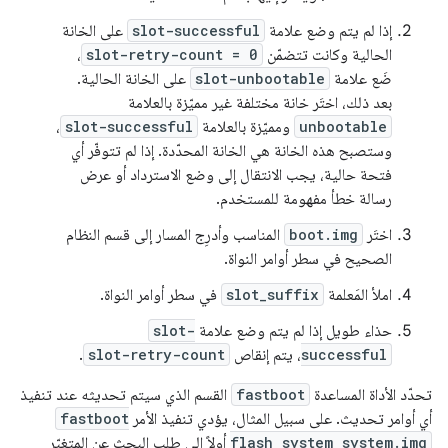
إذا لم يتم وضع علامة
slot-successful
على الخانة
الحالية وكانت تتضمّن
slot-retry-count = 0
،
ضَع علامة
slot-unbootable
على الخانة الحالية.
بعد ذلك، اختَر خانة مختلفة غير مميّزة بالعلامة
unbootable
ومميّزة بالعلامة
slot-successful
،
وستصبح هذه الخانة هي الخانة المحدّدة. إذا لم تتوفّر أي
فتحة حالية، يجب الانتقال إلى وضع الاسترداد أو عرض
رسالة خطأ مفهومة للمستخدم.
اختَر
boot.img
المناسب وأدرِج المسار إلى قسم النظام
الصحيح في سطر أوامر النواة.
املأ المَعلمة
slot_suffix
في سطر أوامر النواة.
حذاء طويل إذا لم يتم وضع علامة
slot-
successful
، يتم إنقاص
slot-retry-count
.
تحدّد الأداة المساعدة
fastboot
القسم الذي سيتم تحديثه عند تنفيذ
أي أوامر تحديث. على سبيل المثال، يؤدي تنفيذ الأمر
fastboot
flash system system.img
أولاً إلى طلب البحث عن المتغيّر