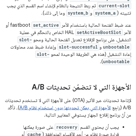
current-slot
ثم ربط النتيجة بالنظام لإنشاء اسم القسم الذي يجب
تثبيته (
system_a
و
system_b
وما إلى ذلك).
عند ضبط الفتحة الحالية باستخدام الأمر
set_active
fastboot أو
الأمر
setActiveBootSlot
HAL الخاص بالتحكّم في عملية
التشغيل، على برنامج الإقلاع تعديل الفتحة الحالية ومحو
slot-
unbootable
و
slot-successful
وإعادة ضبط عدد محاولات
إعادة التشغيل (هذه هي الطريقة الوحيدة لمحو
slot-
).
unbootable
الأجهزة التي لا تتضمّن تحديثات A
B
/
لإتاحة تحديثات عبر الأثير (OTA) على الأجهزة التي لا تستخدم تحديثات
A/B (راجِع
الأجهزة التي يمكن تحديثها بدون استخدام نظام A/B
)، تأكَّد
من أنّ برنامج إقلاع الجهاز يستوفي المعايير التالية.
يجب أن يحتوي القسم
recovery
على صورة يمكنها
قراءة صورة نظام من أحد الأقسام المتوافقة (
cache
أو