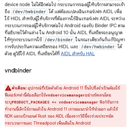
device node ไม่ได้อีกต่อไป กระบวนการของผู้ให้บริการสามารถเข้า
ถึง
/dev/hwbinder
ได้ แต่ต้องแปลงอินเทอร์เฟซ AIDL เพื่อ
ใช้ HIDL สำหรับผู้ให้บริการที่ต้องการใช้อินเทอร์เฟซ AIDL ระหว่าง
กระบวนการของผู้ให้บริการต่อไป Android รองรับ Binder IPC ตาม
ที่อธิบายไว้ด้านล่าง ใน Android 10 นั้น AIDL ที่เสถียรจะอนุญาต
ให้ทุกกระบวนการใช้
/dev/binder
ในขณะเดียวกันก็แก้ปัญหา
การรับประกันความเสถียรของ HIDL และ
/dev/hwbinder
ได้
ด้วย ดูวิธีใช้ AIDL ที่เสถียรได้ที่
AIDL สําหรับ HAL
vndbinder
คำเตือน:
อุปกรณ์ที่เปิดตัวด้วย Android 11 ขึ้นไปซึ่งจำเป็นต้องใช้
ฟีเจอร์เหล่านี้ต้องเลือกใช้
อย่างชัดเจนโดย
vndservicemanager
ระบุ
ฟังก์ชันการ
PRODUCT_PACKAGES += vndservicemanager
ทำงานนี้เลิกใช้งานแล้วใน Android 11 เราขอแนะนำให้นำออก แล้วใช้
NDK และแบ็กเอนด์ Rust ของ AIDL เนื่องจากวิธีนี้จะช่วยประหยัด
กระบวนการและ Threadpool เพิ่มเติมใน Android