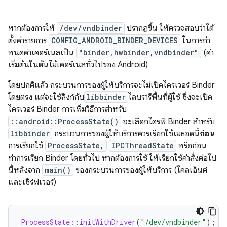
หากต้องการให้
/dev/vndbinder
ปรากฏขึ้น ให้ตรวจสอบว่าได้
ตั้งค่ารายการ
CONFIG_ANDROID_BINDER_DEVICES
ในการกํา
หนดค่าเคอร์เนลเป็น
"binder,hwbinder,vndbinder"
(ค่า
เริ่มต้นในต้นไม้เคอร์เนลทั่วไปของ Android)
โดยปกติแล้ว กระบวนการของผู้ให้บริการจะไม่เปิดไดรเวอร์ Binder
โดยตรง แต่จะใช้ลิงก์กับ
libbinder
ไลบรารีพื้นที่ผู้ใช้ ซึ่งจะเปิด
ไดรเวอร์ Binder การเพิ่มวิธีการสำหรับ
::android::ProcessState()
จะเลือกไดรฟ์ Binder สำหรับ
libbinder
กระบวนการของผู้ให้บริการควรเรียกใช้เมธอดนี้
ก่อน
การเรียกใช้
ProcessState,
IPCThreadState
หรือก่อน
ทำการเรียก Binder โดยทั่วไป หากต้องการใช้ ให้เรียกใช้คำสั่งต่อไป
นี้หลังจาก
main()
ของกระบวนการของผู้ให้บริการ (ไคลเอ็นต์
และเซิร์ฟเวอร์)
ProcessState:
:
initWithDriver
(
"/dev/vndbinder"
)
;