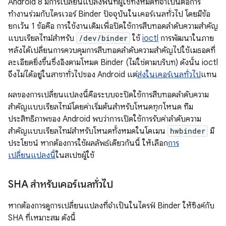
Android 8 มีการเปลี่ยนแปลงพื้นที่ผู้ใช้ทั้งหมดที่จำเป็นต่อการ
ทำงานร่วมกับไดรเวอร์ Binder ปัจจุบันในเคอร์เนลทั่วไป โดยมีข้อ
ยกเว้น 1 ข้อคือ การใช้งานเดิมเพื่อปิดใช้การสืบทอดลําดับความสําคัญ
แบบเรียลไทม์สําหรับ
/dev/binder
ใช้
ioctl
การพัฒนาในภาย
หลังได้เปลี่ยนการควบคุมการสืบทอดลําดับความสําคัญไปใช้เมธอดที่
ละเอียดยิ่งขึ้นซึ่งอิงตามโหมด Binder (ไม่ใช่ตามบริบท) ดังนั้น ioctl
จึงไม่ได้อยู่ในสาขาทั่วไปของ Android แต่
ส่งในเคอร์เนลทั่วไป
แทน
ผลของการเปลี่ยนแปลงนี้คือระบบจะปิดใช้การสืบทอดลําดับความ
สําคัญแบบเรียลไทม์โดยค่าเริ่มต้นสําหรับโหนด
ทุก
โหนด ทีม
ประสิทธิภาพของ Android พบว่าการเปิดใช้การรับค่าลําดับความ
สําคัญแบบเรียลไทม์สําหรับโหนดทั้งหมดในโดเมน
hwbinder
มี
ประโยชน์ หากต้องการใช้ผลลัพธ์เดียวกันนี้ ให้เลือก
การ
เปลี่ยนแปลงนี้
ในสเปซผู้ใช้
SHA สำหรับเคอร์เนลทั่วไป
หากต้องการดูการเปลี่ยนแปลงที่จำเป็นในไดรฟ์ Binder ให้ซิงค์กับ
SHA ที่เหมาะสม ดังนี้