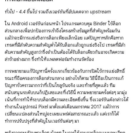
ทั่วไป - 4.4 ขึ้นไป รวมถึงเวอร์ชันที่อัปเดตจาก upstream
ใน Android เวอร์ชันก่อนหน้า โปรแกรมควบคุม Binder ใช้ล็อก
ส่วนกลางเพื่อปกป้องการเข้าถึงโครงสร้างข้อมูลที่สําคัญพร้อมกัน
แม้ว่าจะมีการแย่งชิงการล็อกเพียงเล็กน้อย แต่ปัญหาหลักคือหาก
เทรดที่มีลําดับความสําคัญต่ำได้รับล็อกแล้วถูกแย่งชิงไป เทรดที่มีลํา
ดับความสําคัญสูงกว่าซึ่งจําเป็นต้องได้รับล็อกเดียวกันอาจเกิดความ
ล่าช้าอย่างมาก ซึ่งทำให้แพลตฟอร์มทำงานขัดข้อง
การพยายามแก้ปัญหานี้ครั้งแรกเกี่ยวข้องกับการปิดใช้การแย่งสิทธิ์
ขณะที่ถือครองการล็อกส่วนกลาง อย่างไรก็ตาม วิธีนี้ถือเป็นการแก้
ปัญหาชั่วคราวมากกว่าที่เป็นโซลูชันจริง และท้ายที่สุดแล้ว ทีม
สนับสนุนระดับบนก็ปฏิเสธและทิ้งวิธีนี้ ความพยายามครั้งต่อๆ มามุ่ง
เน้นที่การทำให้ระบบล็อกมีความละเอียดยิ่งขึ้น ซึ่งเวอร์ชันดังกล่าวได้
ทำงานในอุปกรณ์ Pixel มาตั้งแต่เดือนมกราคม 2017 แม้ว่าการ
เปลี่ยนแปลงส่วนใหญ่จะเผยแพร่ต่อสาธารณะแล้ว แต่เราก็ได้
ทำการปรับปรุงที่สำคัญในเวอร์ชันต่อๆ มา