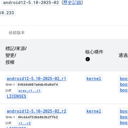
：
android12-5.10-2025-02
(
歷史記錄
)
10.233
偵錯版本
標記/來源/
核心構件
變更/
通過
info
授權
android12-5
.
10-2025-02
_
r1
kernel
boo
boo
04560d087a0db45d0df4
SHA-1:
boo
prev
_
r1
.
.
r1
Diff:
LICENSES
android12-5
.
10-2025-02
_
r2
kernel
boo
boo
49c66df526b8b3b2ff62
SHA-1:
boo
r1
.
.
r2
Diff: