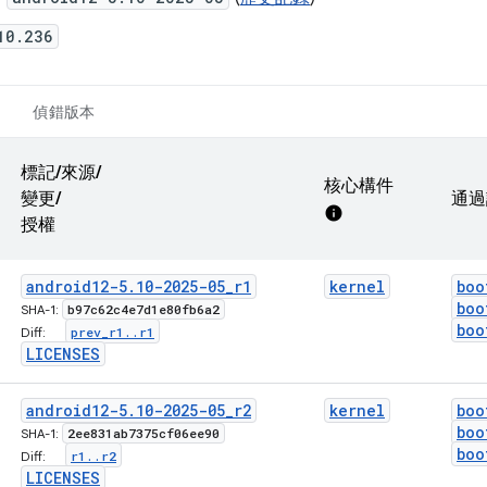
10.236
偵錯版本
標記/來源/
核心構件
變更/
通過
info
授權
android12-5
.
10-2025-05
_
r1
kernel
boo
boo
b97c62c4e7d1e80fb6a2
SHA-1:
boo
prev
_
r1
.
.
r1
Diff:
LICENSES
android12-5
.
10-2025-05
_
r2
kernel
boo
boo
2ee831ab7375cf06ee90
SHA-1:
boo
r1
.
.
r2
Diff:
LICENSES