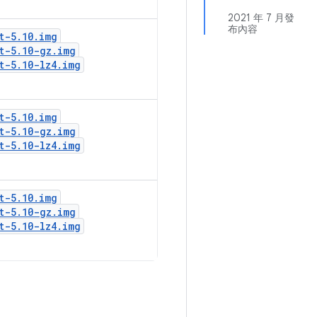
2021 年 7 月發
布內容
t-5
.
10
.
img
t-5
.
10-gz
.
img
t-5
.
10-lz4
.
img
t-5
.
10
.
img
t-5
.
10-gz
.
img
t-5
.
10-lz4
.
img
t-5
.
10
.
img
t-5
.
10-gz
.
img
t-5
.
10-lz4
.
img