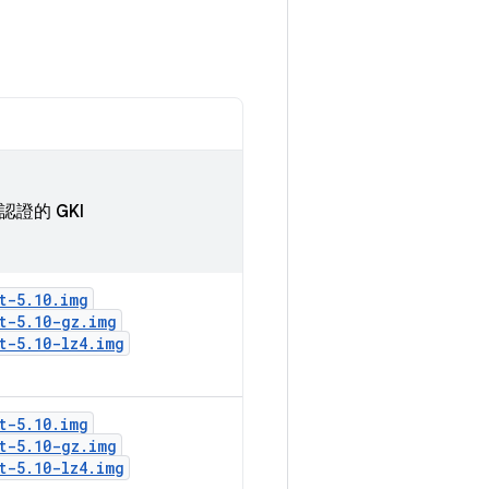
認證的 GKI
t-5
.
10
.
img
t-5
.
10-gz
.
img
t-5
.
10-lz4
.
img
t-5
.
10
.
img
t-5
.
10-gz
.
img
t-5
.
10-lz4
.
img