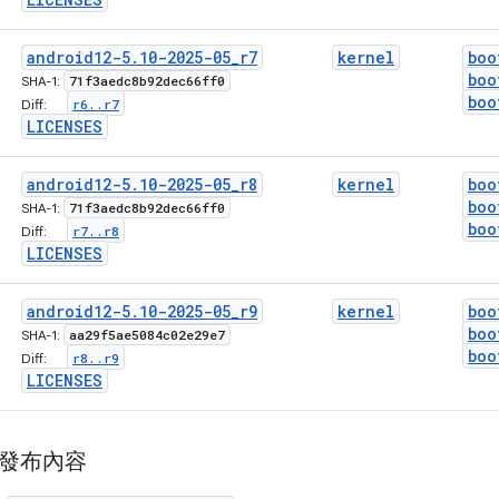
android12-5
.
10-2025-05
_
r7
kernel
boo
boo
71f3aedc8b92dec66ff0
SHA-1:
boo
r6
.
.
r7
Diff:
LICENSES
android12-5
.
10-2025-05
_
r8
kernel
boo
boo
71f3aedc8b92dec66ff0
SHA-1:
boo
r7
.
.
r8
Diff:
LICENSES
android12-5
.
10-2025-05
_
r9
kernel
boo
boo
aa29f5ae5084c02e29e7
SHA-1:
boo
r8
.
.
r9
Diff:
LICENSES
 月發布內容