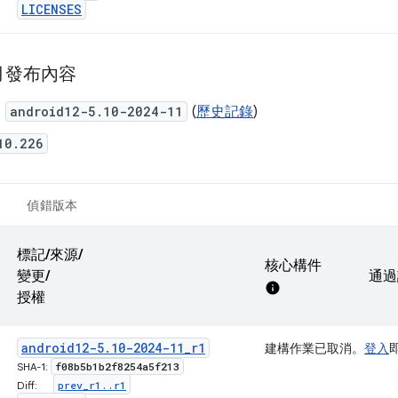
LICENSES
1 月發布內容
：
android12-5.10-2024-11
(
歷史記錄
)
10.226
偵錯版本
標記/來源/
核心構件
變更/
通過
info
授權
android12-5
.
10-2024-11
_
r1
建構作業已取消。
登入
f08b5b1b2f8254a5f213
SHA-1:
prev
_
r1
.
.
r1
Diff: