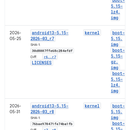
boot-
5
.
15-
lz4
.
img
android13-5
.
15-
kernel
boot-
2026-
2026-03
_
r7
5
.
15
.
05-25
img
SHA-1:
boot-
30d8007ffe68c284efdf
5
.
15-
r6
.
.
r7
Diff:
gz
.
LICENSES
img
boot-
5
.
15-
lz4
.
img
android13-5
.
15-
kernel
boot-
2026-
2026-03
_
r8
5
.
15
.
05-31
img
SHA-1:
boot-
76bae970471fe74ba1fb
5
.
15-
r7
.
.
r8