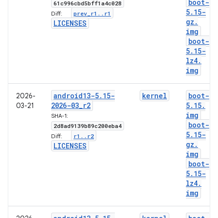
boot-
61c996cbd5bff1a4c028
5
.
15-
prev
_
r1
.
.
r1
Diff:
gz
.
LICENSES
img
boot-
5
.
15-
lz4
.
img
android13-5
.
15-
kernel
boot-
2026-
2026-03
_
r2
5
.
15
.
03-21
img
SHA-1:
boot-
2d8ad9139b89c200eba4
5
.
15-
r1
.
.
r2
Diff:
gz
.
LICENSES
img
boot-
5
.
15-
lz4
.
img