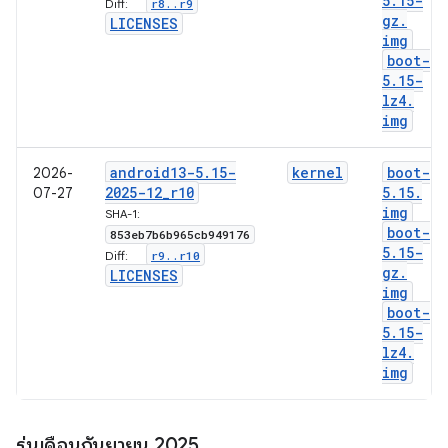
5
.
15-
r8
.
.
r9
Diff:
gz
.
LICENSES
img
boot-
5
.
15-
lz4
.
img
android13-5
.
15-
kernel
boot-
2026-
2025-12
_
r10
5
.
15
.
07-27
img
SHA-1:
boot-
853eb7b6b965cb949176
5
.
15-
r9
.
.
r10
Diff:
gz
.
LICENSES
img
boot-
5
.
15-
lz4
.
img
รุ่นเดือนกันยายน 2025