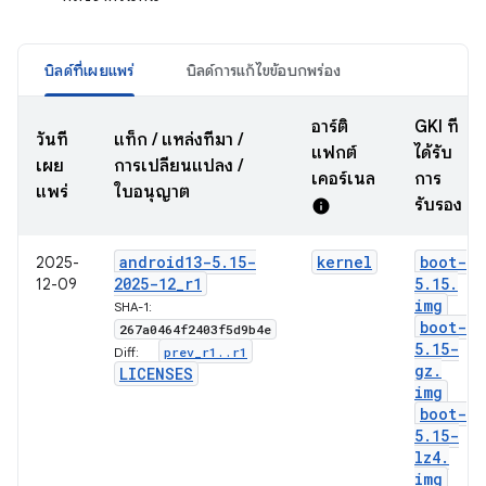
บิลด์ที่เผยแพร่
บิลด์การแก้ไขข้อบกพร่อง
อาร์ติ
GKI ที่
วันที่
แท็ก / แหล่งที่มา /
แฟกต์
ได้รับ
เผย
การเปลี่ยนแปลง /
เคอร์เนล
การ
แพร่
ใบอนุญาต
รับรอง
info
android13-5
.
15-
kernel
boot-
2025-
2025-12
_
r1
5
.
15
.
12-09
img
SHA-1:
boot-
267a0464f2403f5d9b4e
5
.
15-
prev
_
r1
.
.
r1
Diff:
gz
.
LICENSES
img
boot-
5
.
15-
lz4
.
img