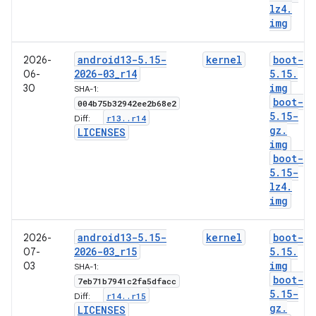
lz4
.
img
android13-5
.
15-
kernel
boot-
2026-
2026-03
_
r14
5
.
15
.
06-
img
30
SHA-1:
boot-
004b75b32942ee2b68e2
5
.
15-
r13
.
.
r14
Diff:
gz
.
LICENSES
img
boot-
5
.
15-
lz4
.
img
android13-5
.
15-
kernel
boot-
2026-
2026-03
_
r15
5
.
15
.
07-
img
03
SHA-1:
boot-
7eb71b7941c2fa5dfacc
5
.
15-
r14
.
.
r15
Diff:
gz
.
LICENSES