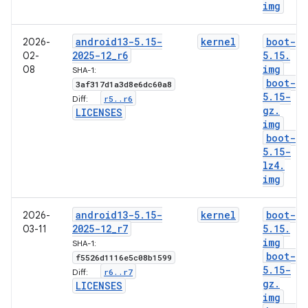
img
android13-5
.
15-
kernel
boot-
2026-
2025-12
_
r6
5
.
15
.
02-
img
08
SHA-1:
boot-
3af317d1a3d8e6dc60a8
5
.
15-
r5
.
.
r6
Diff:
gz
.
LICENSES
img
boot-
5
.
15-
lz4
.
img
android13-5
.
15-
kernel
boot-
2026-
2025-12
_
r7
5
.
15
.
03-11
img
SHA-1:
boot-
f5526d1116e5c08b1599
5
.
15-
r6
.
.
r7
Diff:
gz
.
LICENSES
img