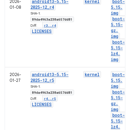
android13-5
.
15-
kernel
boot-
2026-
2025-12
_
r4
5
.
15
.
01-08
img
SHA-1:
boot-
89da4963a238a657dd81
5
.
15-
r3
.
.
r4
Diff:
gz
.
LICENSES
img
boot-
5
.
15-
lz4
.
img
android13-5
.
15-
kernel
boot-
2026-
2025-12
_
r5
5
.
15
.
01-27
img
SHA-1:
boot-
89da4963a238a657dd81
5
.
15-
r4
.
.
r5
Diff:
gz
.
LICENSES
img
boot-
5
.
15-
lz4
.