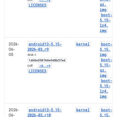
Diff:
gz
.
LICENSES
img
boot-
5
.
15-
lz4
.
img
android13-5
.
15-
kernel
boot-
2026-
2026-03
_
r9
5
.
15
.
06-
img
05
SHA-1:
boot-
1d68e338760e9d8b37ed
5
.
15-
r8
.
.
r9
Diff:
gz
.
LICENSES
img
boot-
5
.
15-
lz4
.
img
android13-5
.
15-
kernel
boot-
2026-
2026-03
_
r10
5
.
15
.
06-