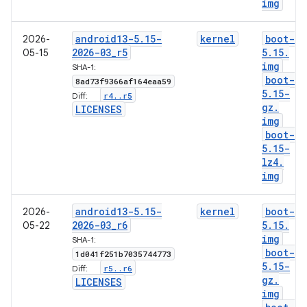
img
android13-5
.
15-
kernel
boot-
2026-
2026-03
_
r5
5
.
15
.
05-15
img
SHA-1:
boot-
8ad73f9366af164eaa59
5
.
15-
r4
.
.
r5
Diff:
gz
.
LICENSES
img
boot-
5
.
15-
lz4
.
img
android13-5
.
15-
kernel
boot-
2026-
2026-03
_
r6
5
.
15
.
05-22
img
SHA-1:
boot-
1d041f251b7035744773
5
.
15-
r5
.
.
r6
Diff:
gz
.
LICENSES
img