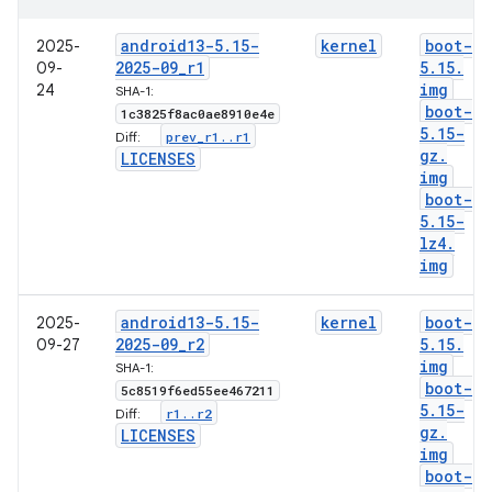
android13-5
.
15-
kernel
boot-
2025-
2025-09
_
r1
5
.
15
.
09-
img
24
SHA-1:
boot-
1c3825f8ac0ae8910e4e
5
.
15-
prev
_
r1
.
.
r1
Diff:
gz
.
LICENSES
img
boot-
5
.
15-
lz4
.
img
android13-5
.
15-
kernel
boot-
2025-
2025-09
_
r2
5
.
15
.
09-27
img
SHA-1:
boot-
5c8519f6ed55ee467211
5
.
15-
r1
.
.
r2
Diff:
gz
.
LICENSES
img
boot-