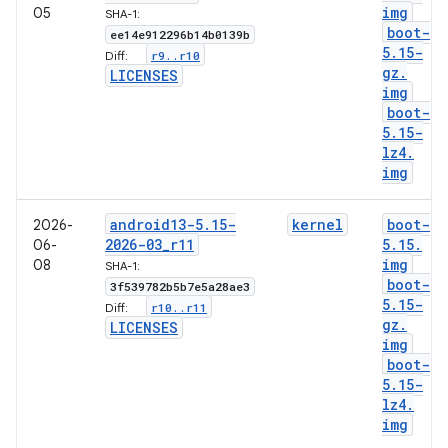
img
05
SHA-1:
boot-
ee14e912296b14b0139b
5
.
15-
r9
.
.
r10
Diff:
gz
.
LICENSES
img
boot-
5
.
15-
lz4
.
img
android13-5
.
15-
kernel
boot-
2026-
2026-03
_
r11
5
.
15
.
06-
img
08
SHA-1:
boot-
3f539782b5b7e5a28ae3
5
.
15-
r10
.
.
r11
Diff:
gz
.
LICENSES
img
boot-
5
.
15-
lz4
.
img