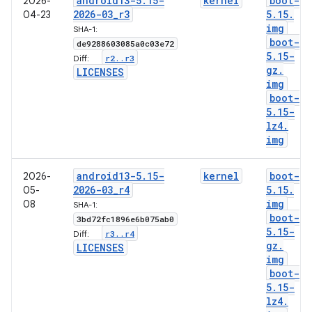
android13-5
.
15-
kernel
boot-
2026-
2026-03
_
r3
5
.
15
.
04-23
img
SHA-1:
boot-
de9288603085a0c03e72
5
.
15-
r2
.
.
r3
Diff:
gz
.
LICENSES
img
boot-
5
.
15-
lz4
.
img
android13-5
.
15-
kernel
boot-
2026-
2026-03
_
r4
5
.
15
.
05-
img
08
SHA-1:
boot-
3bd72fc1896e6b075ab0
5
.
15-
r3
.
.
r4
Diff:
gz
.
LICENSES
img
boot-
5
.
15-
lz4
.