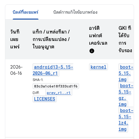
บิลด์ที่เผยแพร่
บิลด์การแก้ไขข้อบกพร่อง
อาร์ติ
GKI ที่
วันที่
แท็ก / แหล่งที่มา /
แฟกต์
ได้รับ
เผย
การเปลี่ยนแปลง /
เคอร์เนล
การ
แพร่
ใบอนุญาต
รับรอง
info
android13-5
.
15-
kernel
boot-
2026-
2026-06
_
r1
5
.
15
.
06-16
img
SHA-1:
boot-
83c3a1c6e18f333cd1f6
5
.
15-
prev
_
r1
.
.
r1
Diff:
gz
.
LICENSES
img
boot-
5
.
15-
lz4
.
img