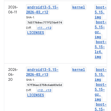
android13-5
.
15-
kernel
boot-
2026-
2026-03
_
r12
5
.
15
.
06-11
img
SHA-1:
boot-
7d37760ec777f27de974
5
.
15-
r11
.
.
r12
Diff:
gz
.
LICENSES
img
boot-
5
.
15-
lz4
.
img
android13-5
.
15-
kernel
boot-
2026-
2026-03
_
r13
5
.
15
.
06-
img
20
SHA-1:
boot-
97f36ac2758c6ab03e5d
5
.
15-
r12
.
.
r13
Diff:
gz
.
LICENSES
img
boot-
5
.
15-