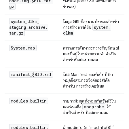
boot-img-$BID
.
tar
.
ทั้งหมด (เฉพาะในบิลด์ที่ผ่านการ
gz
รับรอง)
system
_
dlkm
_
โมดูล GKI ที่ลงนามทั้งหมดสําหรับ
staging
_
archive
.
system
_
การสร้างพาร์ติชัน
tar
.
gz
dlkm
System
.
map
ตารางการค้นหาระหว่างสัญลักษณ์
และที่อยู่ในหน่วยความจำ จำเป็น
สำหรับบิลด์แบบผสม
manifest
_
$BID
.
xml
ไฟล์ Manifest ของที่เก็บที่ปัก
หมุดซึ่งสามารถซิงค์ซอร์สโค้ด
สำหรับ การสร้างเคอร์เนล
modules
.
builtin
รายการโมดูลทั้งหมดที่สร้างไว้ใน
modprobe
เคอร์เนลซึ่ง
ใช้
จำเป็นสำหรับบิลด์แบบผสม
modules
.
builtin
.
มี modinfo (ดู `modinfo(8)`)