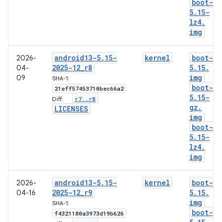
boot-
5
.
15-
lz4
.
img
android13-5
.
15-
kernel
boot-
2026-
2025-12
_
r8
5
.
15
.
04-
img
09
SHA-1:
boot-
21eff57453710bec66a2
5
.
15-
r7
.
.
r8
Diff:
gz
.
LICENSES
img
boot-
5
.
15-
lz4
.
img
android13-5
.
15-
kernel
boot-
2026-
2025-12
_
r9
5
.
15
.
04-16
img
SHA-1:
boot-
f4321180a3973d19b626