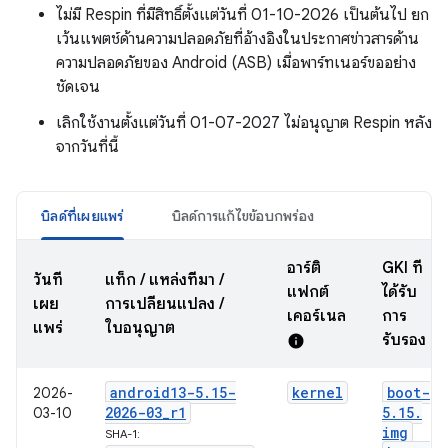
ไม่มี Respin ที่มีสิทธิ์ตั้งแต่วันที่ 01-10-2026 เป็นต้นไป ยก
เว้นแพตช์ด้านความปลอดภัยที่อ้างอิงในประกาศข่าวสารด้าน
ความปลอดภัยของ Android (ASB) เมื่อพาร์ทเนอร์ขออย่าง
ชัดเจน
เลิกใช้งานตั้งแต่วันที่ 01-07-2027 ไม่อนุญาต Respin หลัง
จากวันที่นี้
บิลด์ที่เผยแพร่
บิลด์การแก้ไขข้อบกพร่อง
อาร์ติ
GKI ที่
วันที่
แท็ก / แหล่งที่มา /
แฟกต์
ได้รับ
เผย
การเปลี่ยนแปลง /
เคอร์เนล
การ
แพร่
ใบอนุญาต
รับรอง
info
android13-5
.
15-
kernel
boot-
2026-
2026-03
_
r1
5
.
15
.
03-10
img
SHA-1: