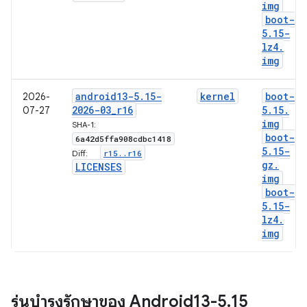
img
boot-
5
.
15-
lz4
.
img
android13-5
.
15-
kernel
boot-
2026-
2026-03
_
r16
5
.
15
.
07-27
img
SHA-1:
boot-
6a42d5ffa908cdbc1418
5
.
15-
r15
.
.
r16
Diff:
gz
.
LICENSES
img
boot-
5
.
15-
lz4
.
img
รุ่นบำรุงรักษาของ Android13-5
.
15