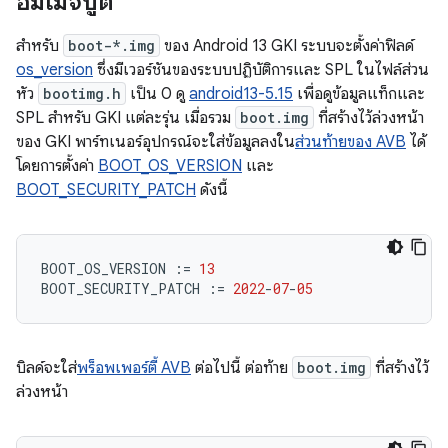
อิมเมจบูต
สำหรับ
boot-*.img
ของ Android 13 GKI ระบบจะตั้งค่าฟิลด์
os_version
ซึ่งมีเวอร์ชันของระบบปฏิบัติการและ SPL ในไฟล์ส่วน
หัว
bootimg.h
เป็น 0 ดู
android13-5.15
เพื่อดูข้อมูลแท็กและ
SPL สำหรับ GKI แต่ละรุ่น เมื่อรวม
boot.img
ที่สร้างไว้ล่วงหน้า
ของ GKI พาร์ทเนอร์อุปกรณ์จะใส่ข้อมูลลงใน
ส่วนท้ายของ AVB
ได้
โดยการตั้งค่า
BOOT_OS_VERSION
และ
BOOT_SECURITY_PATCH
ดังนี้
BOOT_OS_VERSION
:=
13
BOOT_SECURITY_PATCH
:=
2022
-
07
-
05
บิลด์จะใส่
พร็อพเพอร์ตี้ AVB
ต่อไปนี้ ต่อท้าย
boot.img
ที่สร้างไว้
ล่วงหน้า