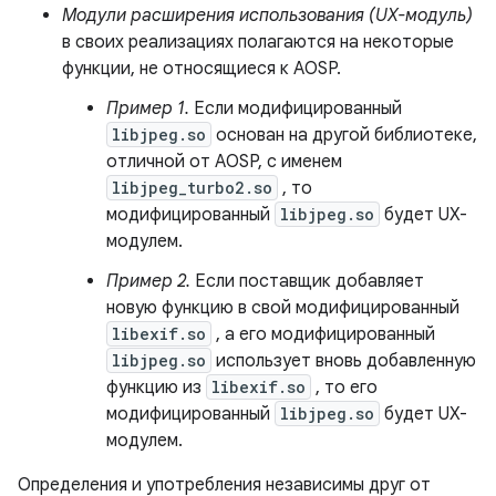
Модули расширения использования (UX-модуль)
в своих реализациях полагаются на некоторые
функции, не относящиеся к AOSP.
Пример 1.
Если модифицированный
libjpeg.so
основан на другой библиотеке,
отличной от AOSP, с именем
libjpeg_turbo2.so
, то
модифицированный
libjpeg.so
будет UX-
модулем.
Пример 2.
Если поставщик добавляет
новую функцию в свой модифицированный
libexif.so
, а его модифицированный
libjpeg.so
использует вновь добавленную
функцию из
libexif.so
, то его
модифицированный
libjpeg.so
будет UX-
модулем.
Определения и употребления независимы друг от