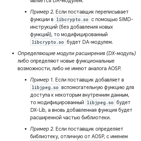
является DA-модулем.
Пример 2.
Если поставщик переписывает
функции в
libcrypto.so
с помощью SIMD-
инструкций (без добавления новых
функций), то модифицированный
libcrypto.so
будет DA-модулем.
Определяющие модули расширения (DX-модуль)
либо определяют новые функциональные
возможности, либо не имеют аналога AOSP.
Пример 1.
Если поставщик добавляет в
libjpeg.so
вспомогательную функцию для
доступа к некоторым внутренним данным,
то модифицированный
libjpeg.so
будет
DX-Lib, а вновь добавленная функция будет
расширенной частью библиотеки.
Пример 2.
Если поставщик определяет
библиотеку, отличную от AOSP, с именем