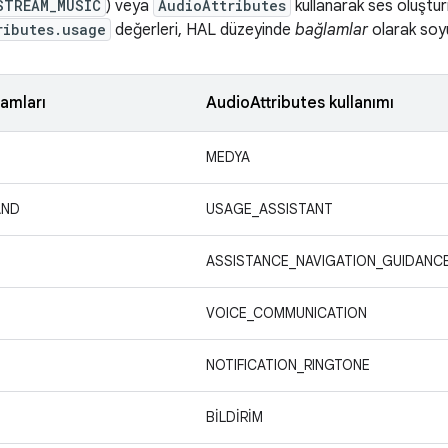
STREAM_MUSIC
) veya
AudioAttributes
kullanarak ses oluşturm
ributes.usage
değerleri, HAL düzeyinde
bağlamlar
olarak soyu
amları
AudioAttributes kullanımı
MEDYA
AND
USAGE_ASSISTANT
ASSISTANCE_NAVIGATION_GUIDANC
VOICE_COMMUNICATION
NOTIFICATION_RINGTONE
BİLDİRİM