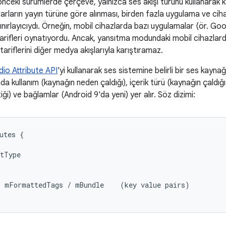
nceki sürümlerde çerçeve, yalnızca ses akışı türünü kullanarak ka
arların yayın türüne göre alınması, birden fazla uygulama ve ciha
sınırlayıcıydı. Örneğin, mobil cihazlarda bazı uygulamalar (ör.
tarifleri oynatıyordu. Ancak, yansıtma modundaki mobil cihazlar
tariflerini diğer medya akışlarıyla karıştıramaz.
dio Attribute API
'yi kullanarak ses sistemine belirli bir ses kaynağıyla
nda kullanım (kaynağın neden çaldığı), içerik türü (kaynağın çaldığı 
ği) ve bağlamlar (Android 9'da yeni) yer alır. Söz dizimi:
utes {

tType

 mFormattedTags / mBundle    (key value pairs)
