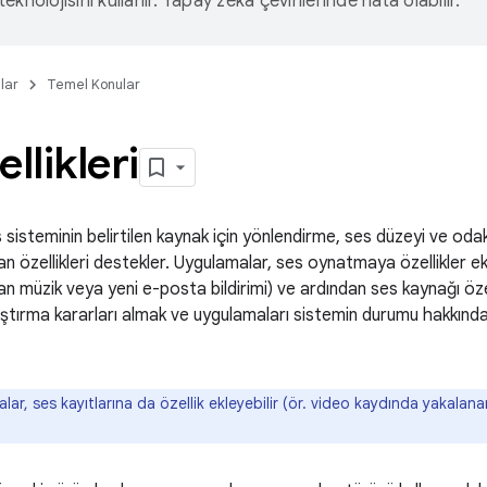
eknolojisini kullanır. Yapay zeka çevirilerinde hata olabilir.
lar
Temel Konular
llikleri
s sisteminin belirtilen kaynak için yönlendirme, ses düzeyi ve odak
an özellikleri destekler. Uygulamalar, ses oynatmaya özellikler ekl
an müzik veya yeni e-posta bildirimi) ve ardından ses kaynağı özel
ıştırma kararları almak ve uygulamaları sistemin durumu hakkında bi
ar, ses kayıtlarına da özellik ekleyebilir (ör. video kaydında yakalan