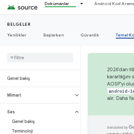
Dokümanlar
Android Kod Arama
BELGELER
Yenilikler
Başlarken
Güvenlik
Temel Ko
2026'dan iti
kararlılığı
Genel bakış
AOSP'yi olu
android-l
Mimari
alır. Daha fa
Ses
Genel bakış
Terminoloji