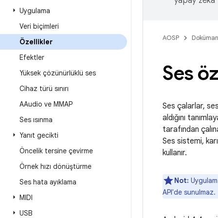
yapay zeka t
Uygulama
Veri biçimleri
AOSP
Doküman
Özellikler
Efektler
Ses öze
Yüksek çözünürlüklü ses
Cihaz türü sınırı
AAudio ve MMAP
Ses çalarlar, se
aldığını tanımlay
Ses ısınma
tarafından çalın
Yanıt gecikti
Ses sistemi, kar
Öncelik tersine çevirme
kullanır.
Örnek hızı dönüştürme
Not:
Uygulamal
Ses hata ayıklama
API'de sunulmaz.
MIDI
USB