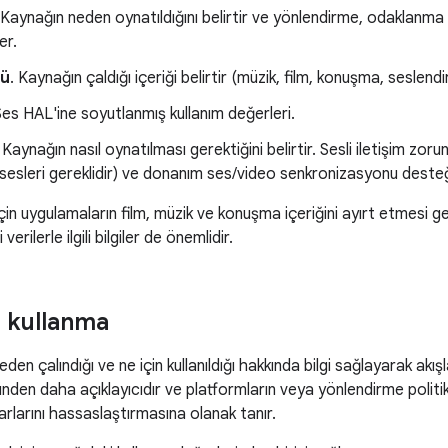
 Kaynağın neden oynatıldığını belirtir ve yönlendirme, odaklanma 
er.
rü
. Kaynağın çaldığı içeriği belirtir (müzik, film, konuşma, seslendi
Ses HAL'ine soyutlanmış kullanım değerleri.
. Kaynağın nasıl oynatılması gerektiğini belirtir. Sesli iletişim zor
sesleri gereklidir) ve donanım ses/video senkronizasyonu desteği
çin uygulamaların film, müzik ve konuşma içeriğini ayırt etmesi ge
verilerle ilgili bilgiler de önemlidir.
i kullanma
den çalındığı ve ne için kullanıldığı hakkında bilgi sağlayarak akışla 
üründen daha açıklayıcıdır ve platformların veya yönlendirme politi
rlarını hassaslaştırmasına olanak tanır.