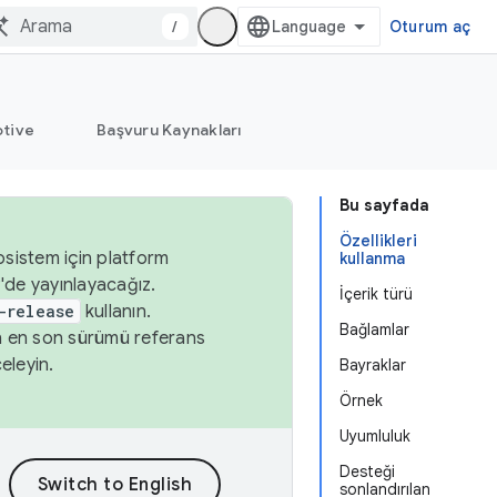
/
Oturum aç
tive
Başvuru Kaynakları
Bu sayfada
Özellikleri
osistem için platform
kullanma
'de yayınlayacağız.
İçerik türü
-release
kullanın.
Bağlamlar
n en son sürümü referans
eleyin.
Bayraklar
Örnek
Uyumluluk
Desteği
sonlandırılan