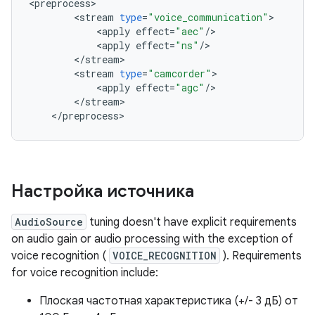
<
preprocess
<
stream
type
=
"voice_communication"
<
apply
effect
=
"aec"
/
<
apply
effect
=
"ns"
/
<
/
stream
<
stream
type
=
"camcorder"
<
apply
effect
=
"agc"
/
<
/
stream
>
<
/
preprocess
>
Настройка источника
AudioSource
tuning doesn't have explicit requirements
on audio gain or audio processing with the exception of
voice recognition (
VOICE_RECOGNITION
). Requirements
for voice recognition include:
Плоская частотная характеристика (+/- 3 дБ) от