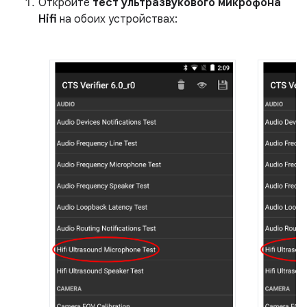
Откройте
тест ультразвукового микрофона
Hifi
на обоих устройствах: