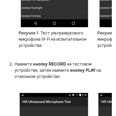
Рисунок 1.
Тест ультразвукового
Рисунок 
микрофона Hi-Fi на испытательном
микрофон
устройстве.
устройст
Нажмите
кнопку RECORD
на тестовом
устройстве, затем нажмите
кнопку PLAY
на
эталонном устройстве: