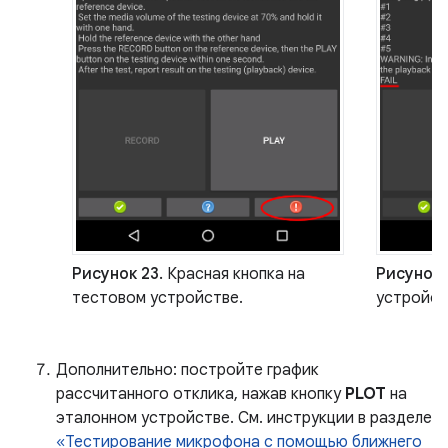
Рисунок 23.
Красная кнопка на
Рисунок 
тестовом устройстве.
устройст
Дополнительно: постройте график
рассчитанного отклика, нажав кнопку
PLOT
на
эталонном устройстве. См. инструкции в разделе
«Тестирование микрофона с помощью ближнего