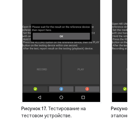
Рисунок 17.
Тестирование на
Рисунок 
тестовом устройстве.
эталонно