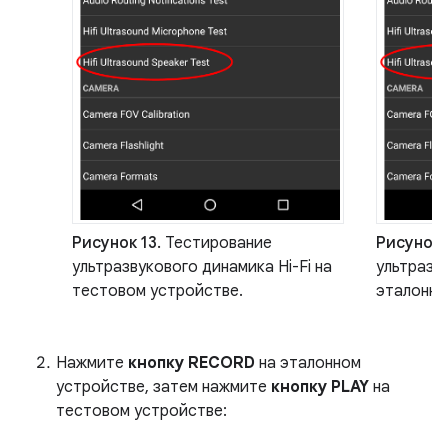
Рисунок 13.
Тестирование
Рисунок 
ультразвукового динамика Hi-Fi на
ультразву
тестовом устройстве.
эталонно
Нажмите
кнопку RECORD
на эталонном
устройстве, затем нажмите
кнопку PLAY
на
тестовом устройстве: