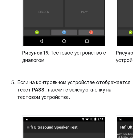
Рисунок 19.
Тестовое устройство с
Рисунок 
диалогом.
устройст
Если на контрольном устройстве отображается
текст
PASS
, нажмите зеленую кнопку на
тестовом устройстве.