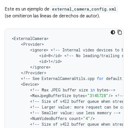
Este es un ejemplo de
external_camera_config.xml
(se omitieron las líneas de derechos de autor).
<
ExternalCamera
<
Provider
<
ignore
>
<
!--
Internal
video
devices
to
be
<
id>0
<
/
id
>
<
!--
No
leading
/
trailing
sp
<
id>1
<
/
id
<
/
ignore
<
/
Provider
<
!--
See
ExternalCameraUtils
.
cpp
for
default
v
<
Device
<
!--
Max
JPEG
buffer
size
in
bytes
--
<
MaxJpegBufferSize
bytes
=
"3145728"
/
>
<
!--
<
!--
Size
of
v4l2
buffer
queue
when
stream
<
!--
Larger
value
:
more
request
can
be
cac
<
!--
Smaller
value
:
use
less
memory
--
<
NumVideoBuffers
count
=
"4"
/
<
!--
Size
of
v4l2
buffer
queue
when
stream