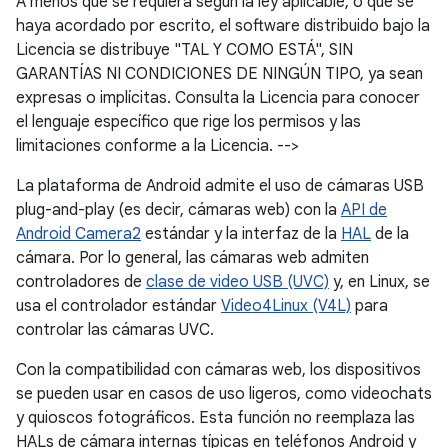
A menos que se requiera según la ley aplicable, o que se
haya acordado por escrito, el software distribuido bajo la
Licencia se distribuye "TAL Y COMO ESTÁ", SIN
GARANTÍAS NI CONDICIONES DE NINGÚN TIPO, ya sean
expresas o implícitas. Consulta la Licencia para conocer
el lenguaje específico que rige los permisos y las
limitaciones conforme a la Licencia. -->
La plataforma de Android admite el uso de cámaras USB
plug-and-play (es decir, cámaras web) con la
API de
Android Camera2
estándar y la interfaz de la
HAL
de la
cámara. Por lo general, las cámaras web admiten
controladores de
clase de video USB (UVC)
y, en Linux, se
usa el controlador estándar
Video4Linux (V4L)
para
controlar las cámaras UVC.
Con la compatibilidad con cámaras web, los dispositivos
se pueden usar en casos de uso ligeros, como videochats
y quioscos fotográficos. Esta función no reemplaza las
HALs de cámara internas típicas en teléfonos Android y