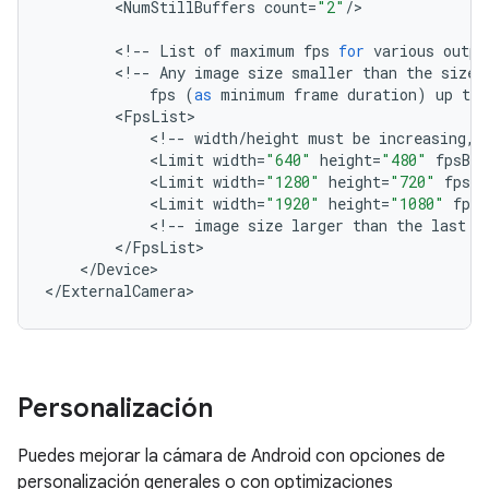
<
NumStillBuffers
count
=
"2"
/
>

<
!--
List
of
maximum
fps
for
various
outpu
<
!--
Any
image
size
smaller
than
the
size
fps
(
as
minimum
frame
duration
)
up
to
<
FpsList
<
!--
width
/
height
must
be
increasing
,
<
Limit
width
=
"640"
height
=
"480"
fpsBou
<
Limit
width
=
"1280"
height
=
"720"
fpsBo
<
Limit
width
=
"1920"
height
=
"1080"
fpsB
<
!--
image
size
larger
than
the
last
e
<
/
FpsList
<
/
Device
>

<
/
ExternalCamera
>
Personalización
Puedes mejorar la cámara de Android con opciones de
personalización generales o con optimizaciones