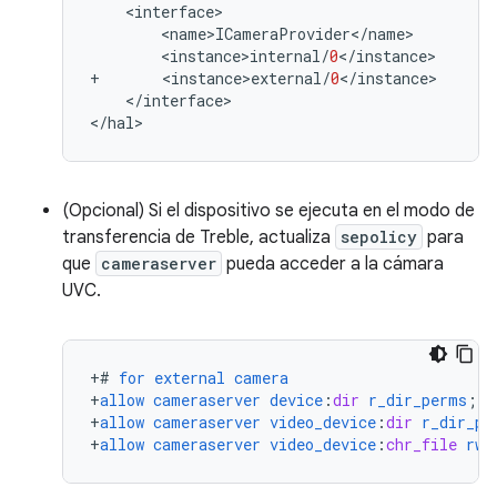
<
interface
<
name>ICameraProvider
<
/
name
<
instance>internal
/
0
<
/
instance
+
<
instance>external
/
0
<
/
instance
<
/
interface
>

<
/
hal
(Opcional) Si el dispositivo se ejecuta en el modo de
transferencia de Treble, actualiza
sepolicy
para
que
cameraserver
pueda acceder a la cámara
UVC.
+
#
for
external
camera
+
allow
cameraserver
device
:
dir
r_dir_perms
;
+
allow
cameraserver
video_device
:
dir
r_dir_pe
+
allow
cameraserver
video_device
:
chr_file
rw_