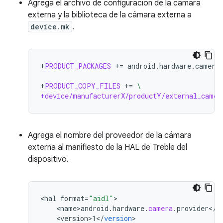
Agrega el archivo de configuración de la cámara
externa y la biblioteca de la cámara externa a
device.mk
.
+
PRODUCT_PACKAGES
+=
android.hardware.camera.
+
PRODUCT_COPY_FILES
+=
\
+device/manufacturerX/productY/external_camer
Agrega el nombre del proveedor de la cámara
externa al manifiesto de la HAL de Treble del
dispositivo.
<
hal
format
=
"aidl"
<
name>android
.
hardware
.
camera
.
provider
<
/
n
<
version>1
<
/
version