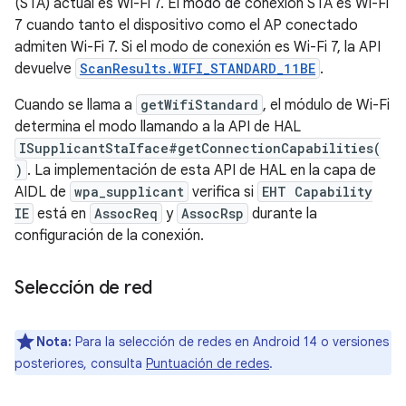
(STA) actual es Wi-Fi 7. El modo de conexión STA es Wi-Fi
7 cuando tanto el dispositivo como el AP conectado
admiten Wi-Fi 7. Si el modo de conexión es Wi-Fi 7, la API
devuelve
ScanResults.WIFI_STANDARD_11BE
.
Cuando se llama a
getWifiStandard
, el módulo de Wi-Fi
determina el modo llamando a la API de HAL
ISupplicantStaIface#getConnectionCapabilities(
)
. La implementación de esta API de HAL en la capa de
AIDL de
wpa_supplicant
verifica si
EHT Capability
IE
está en
AssocReq
y
AssocRsp
durante la
configuración de la conexión.
Selección de red
Nota:
Para la selección de redes en Android 14 o versiones
posteriores, consulta
Puntuación de redes
.