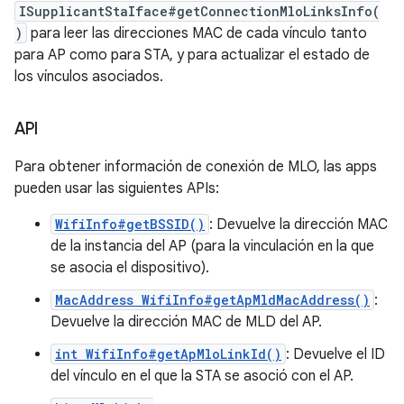
ISupplicantStaIface#getConnectionMloLinksInfo(
)
para leer las direcciones MAC de cada vínculo tanto
para AP como para STA, y para actualizar el estado de
los vínculos asociados.
API
Para obtener información de conexión de MLO, las apps
pueden usar las siguientes APIs:
WifiInfo#getBSSID()
: Devuelve la dirección MAC
de la instancia del AP (para la vinculación en la que
se asocia el dispositivo).
MacAddress WifiInfo#getApMldMacAddress()
:
Devuelve la dirección MAC de MLD del AP.
int WifiInfo#getApMloLinkId()
: Devuelve el ID
del vínculo en el que la STA se asoció con el AP.