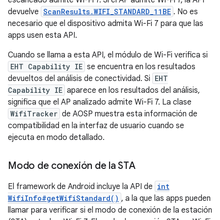
escaneado admite Wi-Fi 7. Si el AP admite Wi-Fi 7, la API
devuelve
ScanResults.WIFI_STANDARD_11BE
. No es
necesario que el dispositivo admita Wi-Fi 7 para que las
apps usen esta API.
Cuando se llama a esta API, el módulo de Wi-Fi verifica si
EHT Capability IE
se encuentra en los resultados
devueltos del análisis de conectividad. Si
EHT
Capability IE
aparece en los resultados del análisis,
significa que el AP analizado admite Wi-Fi 7. La clase
WifiTracker
de AOSP muestra esta información de
compatibilidad en la interfaz de usuario cuando se
ejecuta en modo detallado.
Modo de conexión de la STA
El framework de Android incluye la API de
int
WifiInfo#getWifiStandard()
, a la que las apps pueden
llamar para verificar si el modo de conexión de la estación