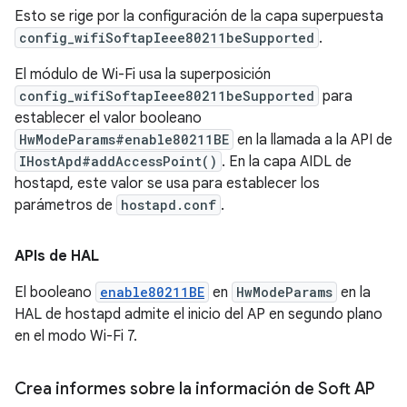
Esto se rige por la configuración de la capa superpuesta
config_wifiSoftapIeee80211beSupported
.
El módulo de Wi-Fi usa la superposición
config_wifiSoftapIeee80211beSupported
para
establecer el valor booleano
HwModeParams#enable80211BE
en la llamada a la API de
IHostApd#addAccessPoint()
. En la capa AIDL de
hostapd, este valor se usa para establecer los
parámetros de
hostapd.conf
.
APIs de HAL
El booleano
enable80211BE
en
HwModeParams
en la
HAL de hostapd admite el inicio del AP en segundo plano
en el modo Wi-Fi 7.
Crea informes sobre la información de Soft AP