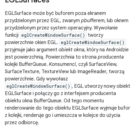
EGLSurfaces
EGLSurface może być buforem poza ekranem
przydzielonym przez EGL, zwanym
pbufferem
, lub oknem
przydzielonym przez system operacyjny. Wywołanie
funkcji
eglCreateWindowSurface()
tworzy
powierzchnie okien EGL.
eglCreateWindowSurface()
przyjmuje jako argument
obiekt okna
, który na Androidzie
jest powierzchnią. Powierzchnia to strona
producenta
kolejki BufferQueue.
Konsumenci
, czyli SurfaceView,
SurfaceTexture, TextureView lub ImageReader, tworzą
powierzchnie. Gdy wywołasz
eglCreateWindowSurface()
, EGL utworzy nowy obiekt
EGLSurface i połączy go z interfejsem producenta
obiektu okna BufferQueue. Od tego momentu
renderowanie do tego obiektu EGLSurface wyjmuje bufor
z kolejki, renderuje go i umieszcza w kolejce do użycia
przez odbiorcę.