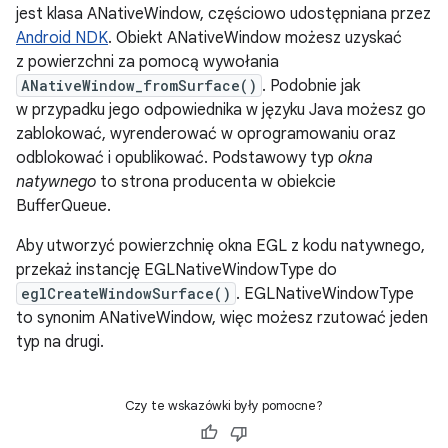
jest klasa ANativeWindow, częściowo udostępniana przez
Android NDK
. Obiekt ANativeWindow możesz uzyskać
z powierzchni za pomocą wywołania
ANativeWindow_fromSurface()
. Podobnie jak
w przypadku jego odpowiednika w języku Java możesz go
zablokować, wyrenderować w oprogramowaniu oraz
odblokować i opublikować. Podstawowy typ
okna
natywnego
to strona producenta w obiekcie
BufferQueue.
Aby utworzyć powierzchnię okna EGL z kodu natywnego,
przekaż instancję EGLNativeWindowType do
eglCreateWindowSurface()
. EGLNativeWindowType
to synonim ANativeWindow, więc możesz rzutować jeden
typ na drugi.
Czy te wskazówki były pomocne?