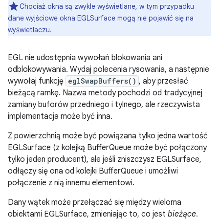
Chociaż okna są zwykle wyświetlane, w tym przypadku
dane wyjściowe okna EGLSurface mogą nie pojawić się na
wyświetlaczu.
EGL nie udostępnia wywołań blokowania ani
odblokowywania. Wydaj polecenia rysowania, a następnie
wywołaj funkcję
eglSwapBuffers()
, aby przesłać
bieżącą ramkę. Nazwa metody pochodzi od tradycyjnej
zamiany buforów przedniego i tylnego, ale rzeczywista
implementacja może być inna.
Z powierzchnią może być powiązana tylko jedna wartość
EGLSurface (z kolejką BufferQueue może być połączony
tylko jeden producent), ale jeśli zniszczysz EGLSurface,
odłączy się ona od kolejki BufferQueue i umożliwi
połączenie z nią innemu elementowi.
Dany wątek może przełączać się między wieloma
obiektami EGLSurface, zmieniając to, co jest
bieżące
.