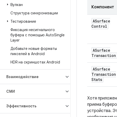
Вулкан
Компонент
Структура синхронизации
ASurface
Тестирование
Control
Фиксация несигнального
буфера с помощью Auto
Single
Layer
Добавьте новые форматы
ASurface
пикселей в Android
Transaction
HDR на скриншотах Android
ASurface
Transaction
Взаимодействие
Stats
СМИ
Хотя приложени
приема буферо
Эффективность
устройства. Э