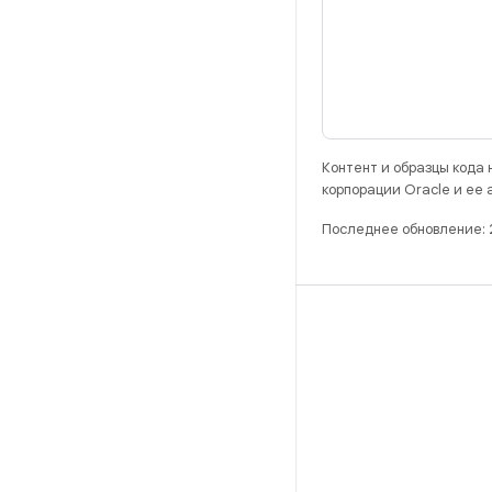
Контент и образцы кода
корпорации Oracle и ее
Последнее обновление: 
РАЗРАБОТКА
Хранилище Android Repository
Требования
Как скачать код
Предпросмотр исполняемых файлов