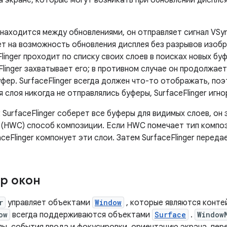
 экране, которые могут возникать при обновлении дисплея
находится между обновлениями, он отправляет сигнал VSync
ет на возможность обновления дисплея без разрывов изобр
Flinger проходит по списку своих слоев в поисках новых бу
Flinger захватывает его; в противном случае он продолжае
фер. SurfaceFlinger всегда должен что-то отображать, по
я слоя никогда не отправлялись буферы, SurfaceFlinger игн
 SurfaceFlinger соберет все буферы для видимых слоев, он
(HWC) способ композиции. Если HWC помечает тип композ
aceFlinger компонует эти слои. Затем SurfaceFlinger перед
р окон
r
управляет объектами
Window
, которые являются конт
ow
всегда поддерживаются объектами
Surface
.
Window