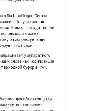
 в середине цикла
 в SurfaceFlinger. Сигнал
ажения. Получив сигнал
феров. Если он находит новый
т использовать ранее
этому он использует один
орирует этот слой.
 запрашивает у аппаратного
иции слоев как «композиция
ает выходной буфер в
HWC
.
ейнерами для объектов
View
.
Manager
контролирует