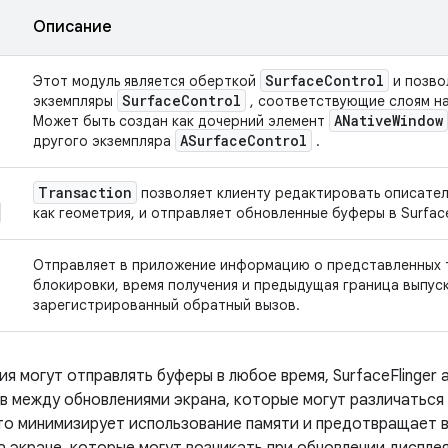
Описание
Surface
Control
Этот модуль является оберткой
и позво
Surface
Control
экземпляры
, соответствующие слоям на
ANative
Window
Может быть создан как дочерний элемент
ASurface
Control
другого экземпляра
.
Transaction
позволяет клиенту редактировать описател
как геометрия, и отправляет обновленные буферы в Surface
Отправляет в приложение информацию о представленных тра
блокировки, время получения и предыдущая граница выпус
зарегистрированный обратный вызов.
я могут отправлять буферы в любое время, SurfaceFlinger 
в между обновлениями экрана, которые могут различаться
то минимизирует использование памяти и предотвращает 