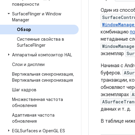
поверхности
Один из способ
Surface
Flinger и Window
SurfaceContr
Manager
WindowManage
Обзор
комбинацию
п
метаданные сло
Системные свойства в
Surface
Flinger
WindowManage
экземпляр
Sur
Аппаратный композитор HAL
Слои и дисплеи
Начиная с Andr
буферов.
ASur
Вертикальная синхронизация
,
транзакции, ко
Вертикальная синхронизация
обновляют чер
Шаг кадров
экземплярах
A
Множественная частота
ASurfaceTran
обновления
данных и т. д.
Адаптивная частота
В таблице ниж
обновления
EGLSurfaces и Open
GL ES