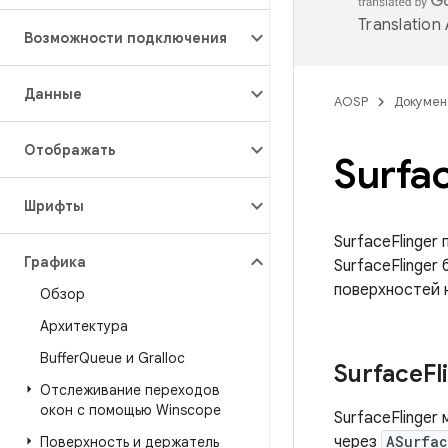
Translation
Возможности подключения
Данные
AOSP
Докумен
Отображать
Surfa
Шрифты
SurfaceFlinger
Графика
SurfaceFlinger
поверхностей 
Обзор
Архитектура
Buffer
Queue и Gralloc
Surface
Fl
Отслеживание переходов
окон с помощью Winscope
SurfaceFlinger
через
ASurfac
Поверхность и держатель