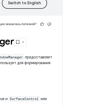
ия оказалась полезной?
ger
ndowManager
предоставляет
использует для формирования
eue и
SurfaceControl
или