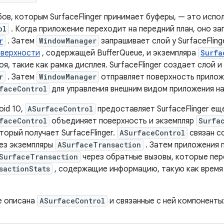
ов, которым SurfaceFlinger принимает буферы, — это испо
ol
. Когда приложение переходит на передний план, оно з
r
. Затем
WindowManager
запрашивает слой у SurfaceFling
оверхности
, содержащей BufferQueue, и экземпляра
Surfa
я, такие как рамка дисплея. SurfaceFlinger создает слой и
r
. Затем
WindowManager
отправляет поверхность прилож
faceControl
для управления внешним видом приложения на
oid 10,
ASurfaceControl
предоставляет SurfaceFlinger ещ
faceControl
объединяет поверхность и экземпляр
Surfa
торый получает SurfaceFlinger.
ASurfaceControl
связан с
ез экземпляры
ASurfaceTransaction
. Затем приложения
SurfaceTransaction
через обратные вызовы, которые пе
sactionStats
, содержащие информацию, такую ​​как время
е описана
ASurfaceControl
и связанные с ней компоненты