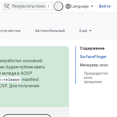
/
Войти
устройства
Автомобильный
Ещё
Содержание
SurfaceFlinger
 разработки основной
Менеджер окон
 мы будем публиковать
я вклада в AOSP
Предварител
ьное
t-release
manifest
вращение
OSP. Для получения