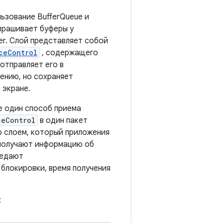
льзование BufferQueue и
апрашивает буферы у
er. Слой представляет собой
ceControl
, содержащего
 отправляет его в
ению, но сохраняет
 экране.
е один способ приема
ceControl
в один пакет
о слоем, который приложения
 получают информацию об
редают
 блокировки, время получения
: