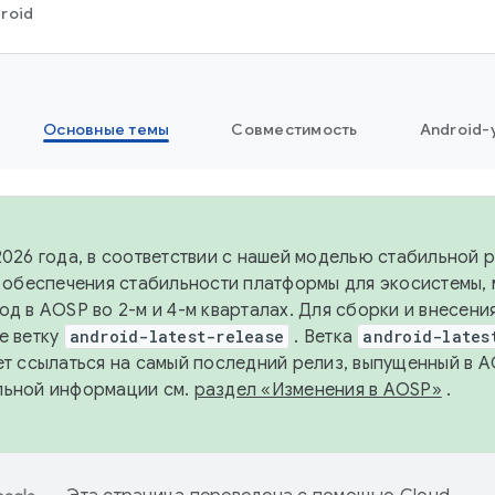
roid
Основные темы
Совместимость
Android-
2026 года, в соответствии с нашей моделью стабильной
я обеспечения стабильности платформы для экосистемы,
од в AOSP во 2-м и 4-м кварталах. Для сборки и внесени
е ветку
android-latest-release
. Ветка
android-lates
ет ссылаться на самый последний релиз, выпущенный в A
льной информации см.
раздел «Изменения в AOSP»
.