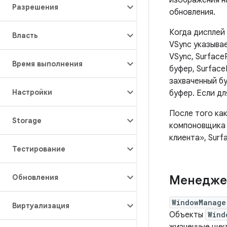
изображения на
Разрешения
обновления.
Когда дисплей 
Власть
VSync указыва
VSync, Surface
Время выполнения
буфер, Surface
захваченный бу
Настройки
буфер. Если дл
После того как
Storage
компоновщика 
клиента», Surf
Тестирование
Обновления
Менедже
WindowManage
Виртуализация
Объекты
Wind