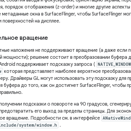
лы, события ввода и фокусировки, ориентацию экрана, пер
, порядок отображения (z-order) и многие другие аспекты
 метаданные окна в SurfaceFlinger, чтобы SurfaceFlinger м
и поверхностей на дисплее.
ельное вращение
тные наложения не поддерживают вращение (а даже если 
й мощности); решение состоит в преобразовании буфера до
. Android поддерживает подсказку запроса (
NATIVE_WINDO
w
которая представляет наиболее вероятное преобразовани
феру. Драйверы GL могут использовать эту подсказку для 
 буфера до того, как он достигнет SurfaceFlinger, чтобы 
правильно.
получении подсказки о повороте на 90 градусов, сгенерир
 предотвратить его выход за пределы страницы. Для эконо
ое вращение. Подробности см. в интерфейсе
ANativeWind
include/system/window.h
.