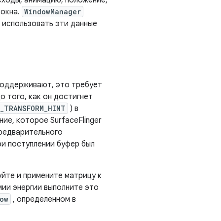
еходы, анимацию, положение,
 окна.
WindowManager
ог использовать эти данные
поддерживают, это требует
 того, как он достигнет
W_TRANSFORM_HINT
) в
е, которое SurfaceFlinger
предварительного
при поступлении буфер был
уйте и примените матрицу к
мии энергии выполните это
ow
, определенном в