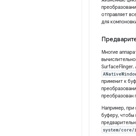
жизненные цик
преобразования
отправляет все
для компоновк
Предварит
Многие аппара
вычислительно
SurfaceFlinger
ANativeWindo
применит к бу
преобразования
преобразован 
Например, при 
буферу, чтобы
предварительн
system/core/