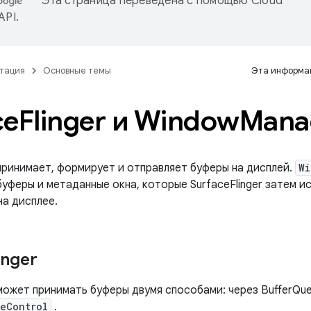
Эта страница переведена с помощью
Cloud
 API
.
тация
Основные темы
Эта информац
ce
Flinger и Window
Mana
 принимает, формирует и отправляет буферы на дисплей.
Wi
 буферы и метаданные окна, которые SurfaceFlinger затем 
на дисплее.
inger
 может принимать буферы двумя способами: через BufferQu
eControl
.