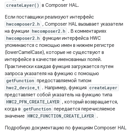
createLayer()
в Composer HAL.
Если поставщики реализуют интерфейс
hwcomposer2.h
, Composer HAL вызывает указатели
на функции
hwcomposer2.h
. В комментариях
hwcomposer2.h
функции интерфейса HWC
упоминаются с помощью имен в нижнем регистре
(lowerCamelCase), которые не существуют в
интерфейсе в качестве именованных полей.
Практически каждая функция загружается путем
запроса указателя на функцию с помощью
getFunction
предоставляемой типом
hwc2_device_t
. Например, функция
createLayer
представляет собой указатель на функцию типа
HWC2_PFN_CREATE_LAYER
, который возвращается,
когда в
getFunction
передается перечисляемое
значение
HWC2_FUNCTION_CREATE_LAYER
.
Подробную документацию по функциям Composer HAL