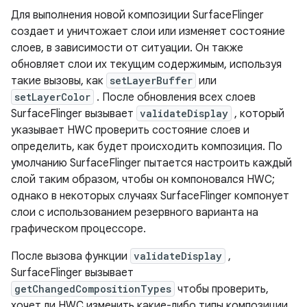
Для выполнения новой композиции SurfaceFlinger
создает и уничтожает слои или изменяет состояние
слоев, в зависимости от ситуации. Он также
обновляет слои их текущим содержимым, используя
такие вызовы, как
setLayerBuffer
или
setLayerColor
. После обновления всех слоев
SurfaceFlinger вызывает
validateDisplay
, который
указывает HWC проверить состояние слоев и
определить, как будет происходить композиция. По
умолчанию SurfaceFlinger пытается настроить каждый
слой таким образом, чтобы он компоновался HWC;
однако в некоторых случаях SurfaceFlinger компонует
слои с использованием резервного варианта на
графическом процессоре.
После вызова функции
validateDisplay
,
SurfaceFlinger вызывает
getChangedCompositionTypes
чтобы проверить,
хочет ли HWC изменить какие-либо типы композиции