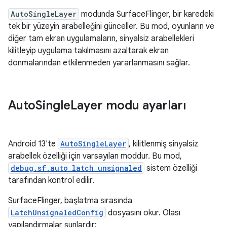
AutoSingleLayer
modunda SurfaceFlinger, bir karedeki
tek bir yüzeyin arabelleğini günceller. Bu mod, oyunların ve
diğer tam ekran uygulamaların, sinyalsiz arabellekleri
kilitleyip uygulama takılmasını azaltarak ekran
donmalarından etkilenmeden yararlanmasını sağlar.
Auto
Single
Layer modu ayarları
Android 13'te
AutoSingleLayer
, kilitlenmiş sinyalsiz
arabellek özelliği için varsayılan moddur. Bu mod,
debug.sf.auto_latch_unsignaled
sistem özelliği
tarafından kontrol edilir.
SurfaceFlinger, başlatma sırasında
LatchUnsignaledConfig
dosyasını okur. Olası
yapılandırmalar şunlardır: