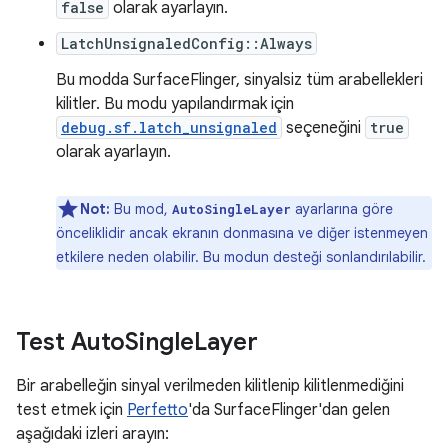
false
olarak ayarlayın.
LatchUnsignaledConfig::Always
Bu modda SurfaceFlinger, sinyalsiz tüm arabellekleri
kilitler. Bu modu yapılandırmak için
debug.sf.latch_unsignaled
seçeneğini
true
olarak ayarlayın.
Not:
Bu mod,
ayarlarına göre
AutoSingleLayer
önceliklidir ancak ekranın donmasına ve diğer istenmeyen
etkilere neden olabilir. Bu modun desteği sonlandırılabilir.
Test Auto
Single
Layer
Bir arabelleğin sinyal verilmeden kilitlenip kilitlenmediğini
test etmek için
Perfetto
'da SurfaceFlinger'dan gelen
aşağıdaki izleri arayın: