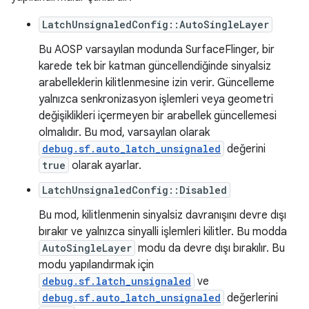
LatchUnsignaledConfig::AutoSingleLayer
Bu AOSP varsayılan modunda SurfaceFlinger, bir
karede tek bir katman güncellendiğinde sinyalsiz
arabelleklerin kilitlenmesine izin verir. Güncelleme
yalnızca senkronizasyon işlemleri veya geometri
değişiklikleri içermeyen bir arabellek güncellemesi
olmalıdır. Bu mod, varsayılan olarak
debug.sf.auto_latch_unsignaled
değerini
true
olarak ayarlar.
LatchUnsignaledConfig::Disabled
Bu mod, kilitlenmenin sinyalsiz davranışını devre dışı
bırakır ve yalnızca sinyalli işlemleri kilitler. Bu modda
AutoSingleLayer
modu da devre dışı bırakılır. Bu
modu yapılandırmak için
debug.sf.latch_unsignaled
ve
debug.sf.auto_latch_unsignaled
değerlerini