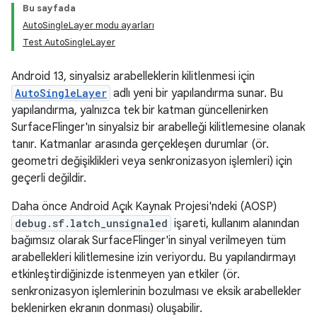
Bu sayfada
AutoSingleLayer modu ayarları
Test AutoSingleLayer
Android 13, sinyalsiz arabelleklerin kilitlenmesi için
AutoSingleLayer
adlı yeni bir yapılandırma sunar. Bu
yapılandırma, yalnızca tek bir katman güncellenirken
SurfaceFlinger'ın sinyalsiz bir arabelleği kilitlemesine olanak
tanır. Katmanlar arasında gerçekleşen durumlar (ör.
geometri değişiklikleri veya senkronizasyon işlemleri) için
geçerli değildir.
Daha önce Android Açık Kaynak Projesi'ndeki (AOSP)
debug.sf.latch_unsignaled
işareti, kullanım alanından
bağımsız olarak SurfaceFlinger'in sinyal verilmeyen tüm
arabellekleri kilitlemesine izin veriyordu. Bu yapılandırmayı
etkinleştirdiğinizde istenmeyen yan etkiler (ör.
senkronizasyon işlemlerinin bozulması ve eksik arabellekler
beklenirken ekranın donması) oluşabilir.