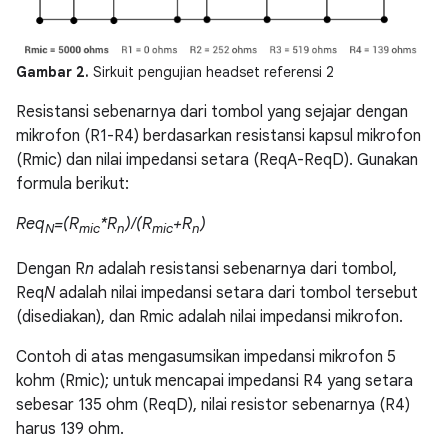
Gambar 2.
Sirkuit pengujian headset referensi 2
Resistansi sebenarnya dari tombol yang sejajar dengan
mikrofon (R1-R4) berdasarkan resistansi kapsul mikrofon
(Rmic) dan nilai impedansi setara (ReqA-ReqD). Gunakan
formula berikut:
Req
=(R
*R
)/(R
+R
)
N
mic
n
mic
n
Dengan R
n
adalah resistansi sebenarnya dari tombol,
Req
N
adalah nilai impedansi setara dari tombol tersebut
(disediakan), dan Rmic adalah nilai impedansi mikrofon.
Contoh di atas mengasumsikan impedansi mikrofon 5
kohm (Rmic); untuk mencapai impedansi R4 yang setara
sebesar 135 ohm (ReqD), nilai resistor sebenarnya (R4)
harus 139 ohm.