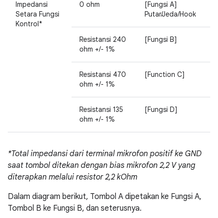
Impedansi
0 ohm
[Fungsi A]
Setara Fungsi
Putar/Jeda/Hook
Kontrol*
Resistansi 240
[Fungsi B]
ohm +/- 1%
Resistansi 470
[Function C]
ohm +/- 1%
Resistansi 135
[Fungsi D]
ohm +/- 1%
*Total impedansi dari terminal mikrofon positif ke GND
saat tombol ditekan dengan bias mikrofon 2,2 V yang
diterapkan melalui resistor 2,2 kOhm
Dalam diagram berikut, Tombol A dipetakan ke Fungsi A,
Tombol B ke Fungsi B, dan seterusnya.