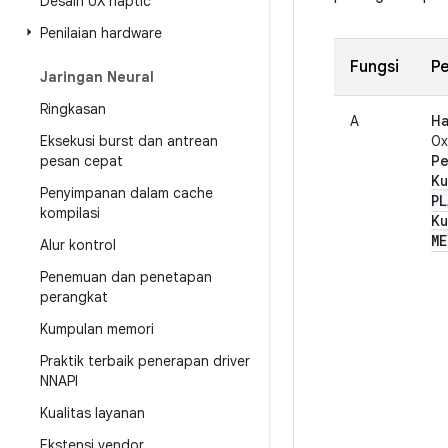
Desain UX haptic
Penilaian hardware
Fungsi
P
Jaringan Neural
Ringkasan
A
Ha
Eksekusi burst dan antrean
0
pesan cepat
Pe
Ku
Penyimpanan dalam cache
PL
kompilasi
Ku
ME
Alur kontrol
Penemuan dan penetapan
perangkat
Kumpulan memori
Praktik terbaik penerapan driver
NNAPI
Kualitas layanan
Ekstensi vendor