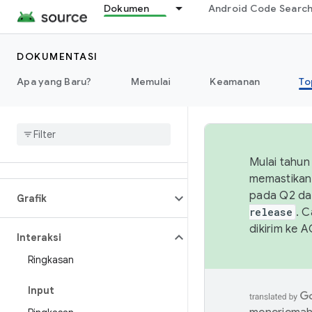
Kamera
Dokumen
Android Code Searc
Konektivitas
DOKUMENTASI
Apa yang Baru?
Data
Memulai
Keamanan
To
Display
Font
Mulai tahun
memastikan 
pada Q2 da
Grafik
release
. 
dikirim ke 
Interaksi
Ringkasan
Input