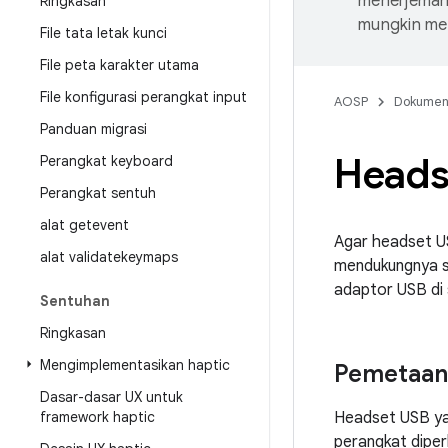
menerjemahk
Ringkasan
mungkin me
File tata letak kunci
File peta karakter utama
File konfigurasi perangkat input
AOSP
Dokume
Panduan migrasi
Headse
Perangkat keyboard
Perangkat sentuh
alat getevent
Agar headset US
alat validatekeymaps
mendukungnya s
adaptor USB di 
Sentuhan
Ringkasan
Mengimplementasikan haptic
Pemetaan
Dasar-dasar UX untuk
framework haptic
Headset USB ya
perangkat diper