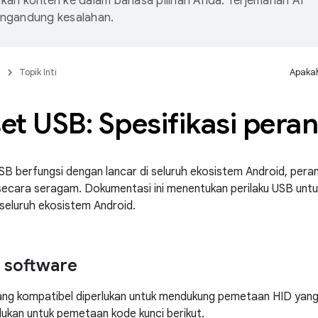
an konten ke dalam bahasa pilihan Anda. Terjemahan AI
ngandung kesalahan.
n
Topik Inti
Apakah
t USB: Spesifikasi pera
B berfungsi dengan lancar di seluruh ekosistem Android, pera
ecara seragam. Dokumentasi ini menentukan perilaku USB unt
seluruh ekosistem Android.
 software
ng kompatibel diperlukan untuk mendukung pemetaan HID yang
lukan untuk pemetaan kode kunci berikut.