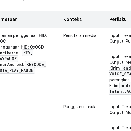
emetaan
Konteks
Perilaku
laman penggunaan HID
:
Pemutaran media
Input
: Tek
x0C
Output
: Pu
nggunaan HID
: 0x0CD
KEY
_
nci kernel
:
Input
: Tek
AYPAUSE
Output
: M
KEYCODE
_
nci Android
:
and
Kirim
:
DIA
_
PLAY
_
PAUSE
VOICE
_
SE
perangkat t
andr
Kirim
Intent
.
A
Panggilan masuk
Input
: Tek
Output
: M
Input
: Tek