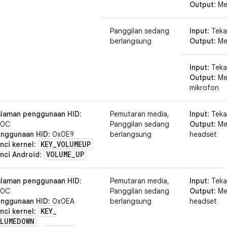
Output
: M
Panggilan sedang
Input
: Tek
berlangsung
Output
: M
Input
: Tek
Output
: M
mikrofon
laman penggunaan HID
:
Pemutaran media,
Input
: Tek
x0C
Panggilan sedang
Output
: M
nggunaan HID
: 0x0E9
berlangsung
headset
KEY
_
VOLUMEUP
nci kernel
:
VOLUME
_
UP
nci Android
:
laman penggunaan HID
:
Pemutaran media,
Input
: Tek
x0C
Panggilan sedang
Output
: M
nggunaan HID
: 0x0EA
berlangsung
headset
KEY
_
nci kernel
:
LUMEDOWN