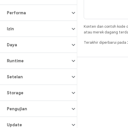
Performa
Konten dan contoh kode d
Izin
atau merek dagang terdaft
Terakhir diperbarui pad
Daya
Runtime
BUILD
Repositori Android
Setelan
Persyaratan
Storage
Mendownload
Pratinjau biner
Pengujian
Setelan pabrik
Biner driver
Update