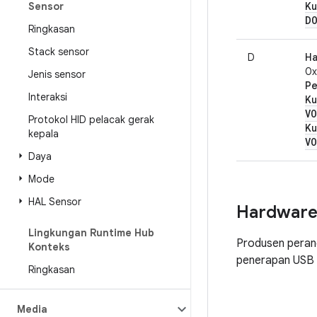
Sensor
Ku
D
Ringkasan
Stack sensor
D
Ha
0
Jenis sensor
Pe
Interaksi
Ku
VO
Protokol HID pelacak gerak
Ku
kepala
VO
Daya
Mode
HAL Sensor
Hardwar
Lingkungan Runtime Hub
Produsen peran
Konteks
penerapan USB d
Ringkasan
Media