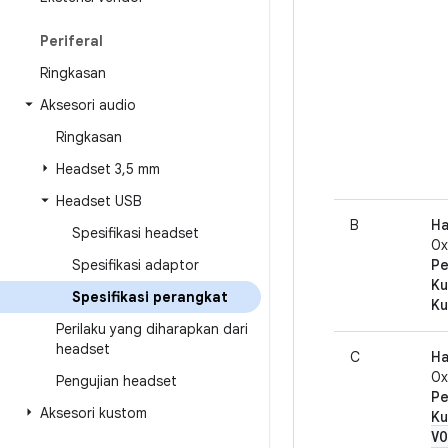
Periferal
Ringkasan
Aksesori audio
Ringkasan
Headset 3
,
5 mm
Headset USB
B
Ha
Spesifikasi headset
0
Spesifikasi adaptor
Pe
Ku
Spesifikasi perangkat
Ku
Perilaku yang diharapkan dari
headset
C
Ha
0
Pengujian headset
Pe
Aksesori kustom
Ku
VO