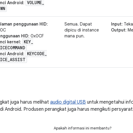
VOLUME
_
nci Android
:
OWN
laman penggunaan HID
:
Semua. Dapat
Input
: Tek
x0C
dipicu di instance
Output
: M
nggunaan HID
: 0x0CF
mana pun.
KEY
_
nci kernel
:
ICECOMMAND
KEYCODE
_
nci Android
:
ICE
_
ASSIST
e
gkat juga harus melihat
audio digital USB
untuk mengetahui inf
i Android. Produsen perangkat juga harus mengikuti persyarat
Apakah informasi ini membantu?