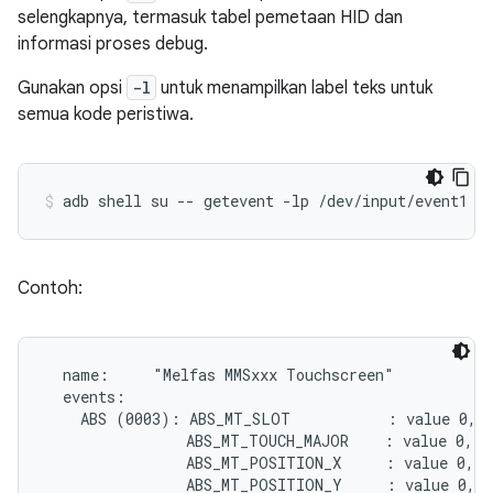
selengkapnya, termasuk tabel pemetaan HID dan
informasi proses debug.
Gunakan opsi
-l
untuk menampilkan label teks untuk
semua kode peristiwa.
Contoh:
  name:     "Melfas MMSxxx Touchscreen"

  events:

    ABS (0003): ABS_MT_SLOT           : value 0, m
                ABS_MT_TOUCH_MAJOR    : value 0, m
                ABS_MT_POSITION_X     : value 0, m
                ABS_MT_POSITION_Y     : value 0, m