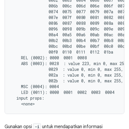
                0062  0063  0064  0066  0067  0068 
                006b  006c  006d  006e  006f  0071 
                0074  0075  0077  0079  007a  007b 
                007e  007f  0080  0081  0082  0083 
                0086  0087  0088  0089  008a  008c 
                0096  0098  009b  009c  009e  009f 
                00a4  00a5  00a6  00ab  00ac  00ad 
                00b2  00b3  00b4  00b7  00b8  00b9 
                00bc  00bd  00be  00bf  00c0  00c1 
                00f0  0110  0111  0112  01ba

    REL (0002): 0000  0001  0008

    ABS (0003): 0028  : value 223, min 0, max 255, 
                0029  : value 0, min 0, max 255, fu
                002a  : value 0, min 0, max 255, fu
                002b  : value 0, min 0, max 255, fu
    MSC (0004): 0004

    LED (0011): 0000  0001  0002  0003  0004

  input props:

Gunakan opsi
-i
untuk mendapatkan informasi