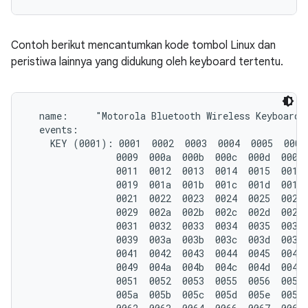
Contoh berikut mencantumkan kode tombol Linux dan
peristiwa lainnya yang didukung oleh keyboard tertentu.
  name:     "Motorola Bluetooth Wireless Keyboard"

  events:

    KEY (0001): 0001  0002  0003  0004  0005  0006 
                0009  000a  000b  000c  000d  000e 
                0011  0012  0013  0014  0015  0016 
                0019  001a  001b  001c  001d  001e 
                0021  0022  0023  0024  0025  0026 
                0029  002a  002b  002c  002d  002e 
                0031  0032  0033  0034  0035  0036 
                0039  003a  003b  003c  003d  003e 
                0041  0042  0043  0044  0045  0046 
                0049  004a  004b  004c  004d  004e 
                0051  0052  0053  0055  0056  0057 
                005a  005b  005c  005d  005e  005f 