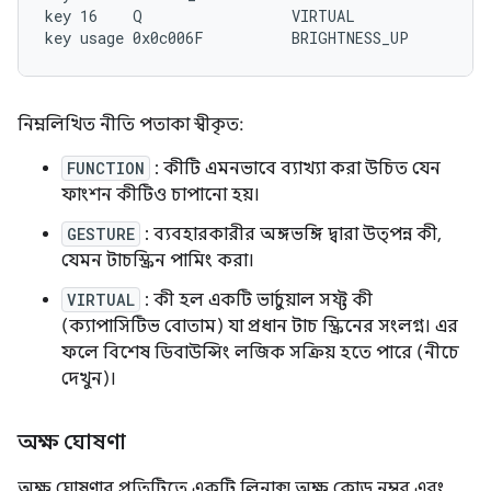
key 16    Q                 VIRTUAL

নিম্নলিখিত নীতি পতাকা স্বীকৃত:
FUNCTION
: কীটি এমনভাবে ব্যাখ্যা করা উচিত যেন
ফাংশন কীটিও চাপানো হয়।
GESTURE
: ব্যবহারকারীর অঙ্গভঙ্গি দ্বারা উত্পন্ন কী,
যেমন টাচস্ক্রিন পামিং করা।
VIRTUAL
: কী হল একটি ভার্চুয়াল সফ্ট কী
(ক্যাপাসিটিভ বোতাম) যা প্রধান টাচ স্ক্রিনের সংলগ্ন। এর
ফলে বিশেষ ডিবাউন্সিং লজিক সক্রিয় হতে পারে (নীচে
দেখুন)।
অক্ষ ঘোষণা
অক্ষ ঘোষণার প্রতিটিতে একটি লিনাক্স অক্ষ কোড নম্বর এবং