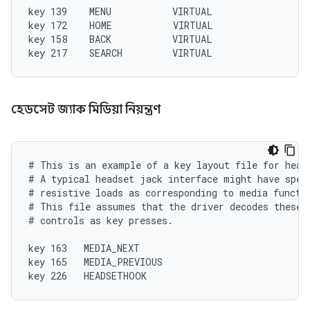
key 139    MENU           VIRTUAL

key 172    HOME           VIRTUAL

key 158    BACK           VIRTUAL

হেডসেট জ্যাক মিডিয়া নিয়ন্ত্রণ
# This is an example of a key layout file for heads
# A typical headset jack interface might have speci
# resistive loads as corresponding to media functio
# This file assumes that the driver decodes these s
# controls as key presses.

key 163   MEDIA_NEXT

key 165   MEDIA_PREVIOUS
