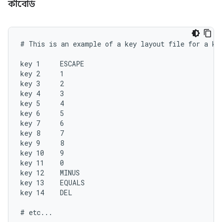
কীবোর্ড
# This is an example of a key layout file for a key
key 1     ESCAPE

key 2     1

key 3     2

key 4     3

key 5     4

key 6     5

key 7     6

key 8     7

key 9     8

key 10    9

key 11    0

key 12    MINUS

key 13    EQUALS

key 14    DEL
