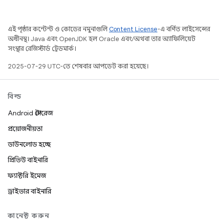
এই পৃষ্ঠার কন্টেন্ট ও কোডের নমুনাগুলি
Content License
-এ বর্ণিত লাইসেন্সের
অধীনস্থ। Java এবং OpenJDK হল Oracle এবং/অথবা তার অ্যাফিলিয়েট
সংস্থার রেজিস্টার্ড ট্রেডমার্ক।
2025-07-29 UTC-তে শেষবার আপডেট করা হয়েছে।
বিল্ড
Android স্টোরেজ
প্রয়োজনীয়তা
ডাউনলোড হচ্ছে
প্রিভিউ বাইনারি
ফ্যাক্টরি ইমেজ
ড্রাইভার বাইনারি
কানেক্ট করুন