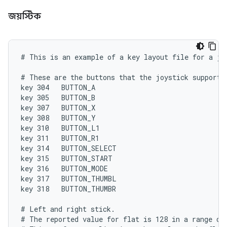
জয়স্টিক
# This is an example of a key layout file for a joy
# These are the buttons that the joystick supports,
key 304   BUTTON_A

key 305   BUTTON_B

key 307   BUTTON_X

key 308   BUTTON_Y

key 310   BUTTON_L1

key 311   BUTTON_R1

key 314   BUTTON_SELECT

key 315   BUTTON_START

key 316   BUTTON_MODE

key 317   BUTTON_THUMBL

key 318   BUTTON_THUMBR

# Left and right stick.

# The reported value for flat is 128 in a range of 