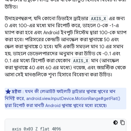
অঞ্চলের প্রস্থকে নির্দিষ্ট করে যা কেন্দ্রীভূত হিসাবে বিবেচনা করা
উচিত।
উদাহরণস্বরূপ, যদি কোনো ডিভাইস ড্রাইভার
AXIS_X
এর জন্য
0 এবং 100-এর মধ্যে মান রিপোর্ট করে, তাহলে 0-কে -1-এ
ম্যাপ করা হবে এবং Android ইনপুট সিস্টেম দ্বারা 100-কে ম্যাপ
করা হবে। পরিসরের কেন্দ্রটি আনস্কেল করা স্থানাঙ্কে 50 এবং
স্কেল করা স্থানাঙ্কে 0 হবে। যদি একটি সমতল মান 10 এর সমান
হয়, তাহলে ডেভেলপারদের অনুমান করা উচিত যে -0.1 এবং
0.1 এর মধ্যে রিপোর্ট করা যেকোন
AXIS_X
মান (আনস্কেল
করা স্থানাঙ্কে 40 এবং 60 এর মধ্যে) নয়েজ, এবং জয়স্টিক থেকে
আসা সেই মানগুলিকে শূন্য হিসাবে বিবেচনা করা উচিত।
দ্রষ্টব্য
: যখন কী লেআউট ফাইলটি ড্রাইভার স্থানাঙ্ক স্থানের মান
নির্দিষ্ট করে, android.view.InputDevice.MotionRange#getFlat()
দ্বারা রিপোর্ট করা মানটি Android স্থানাঙ্ক স্থানের মধ্যে রয়েছে৷