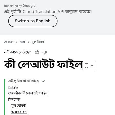
এই পৃষ্ঠাটি
Cloud Translation API
অনুবাদ করেছে।
AOSP
ডক্স
মূল বিষয়
এটি কাজে লেগেছে?
কী লেআউট ফাইল
এই পৃষ্ঠায় যা যা আছে
অবস্থান
জেনেরিক কী লেআউট ফাইল
সিনট্যাক্স
মূল ঘোষণা
অক্ষ ঘোষণা