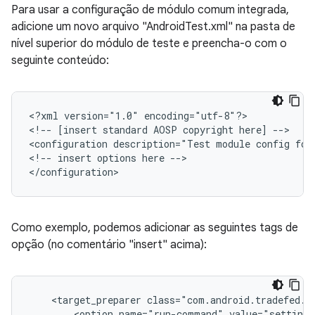
Para usar a configuração de módulo comum integrada,
adicione um novo arquivo "AndroidTest.xml" na pasta de
nível superior do módulo de teste e preencha-o com o
seguinte conteúdo:
<?xml
version="1.0"
encoding="utf-8"?>

<!--
[insert
standard
AOSP
copyright
here]
-->

<configuration
description="Test
module
config
for
<!--
insert
options
here
-->

Como exemplo, podemos adicionar as seguintes tags de
opção (no comentário "insert" acima):
<target_preparer
<option
name="run-command"
value="settings