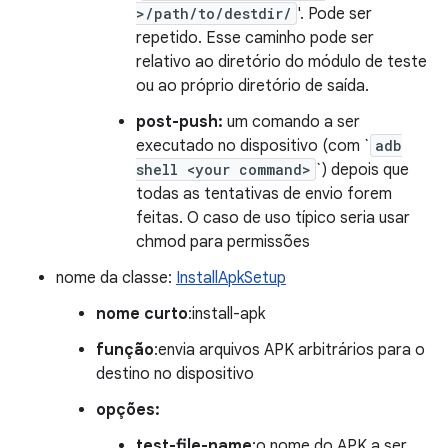
>/path/to/destdir/
'. Pode ser
repetido. Esse caminho pode ser
relativo ao diretório do módulo de teste
ou ao próprio diretório de saída.
post-push:
um comando a ser
executado no dispositivo (com `
adb
shell <your command>
`) depois que
todas as tentativas de envio forem
feitas. O caso de uso típico seria usar
chmod para permissões
nome da classe:
InstallApkSetup
nome curto
:install-apk
função
:envia arquivos APK arbitrários para o
destino no dispositivo
opções:
test-file-name
:o nome do APK a ser