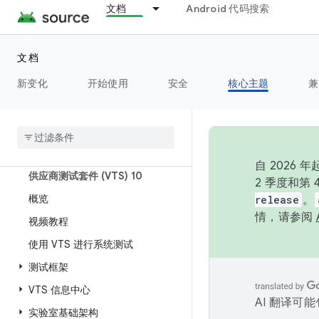
文档
Android 代码搜索
OmniLab Android Test Station
供应商测试套件 (VTS)
文档
概览
新变化
开始使用
安全
核心主题
兼
用于 HAL 测试的参数化 gtest
测试设置
通用系统映像 (GSI)
自 202
供应商测试套件 (VTS) 10
2 季度和第
概览
release
。
情，请参阅
视频教程
使用 VTS 进行系统测试
测试框架
VTS 信息中心
AI 翻译可
实验室基础架构