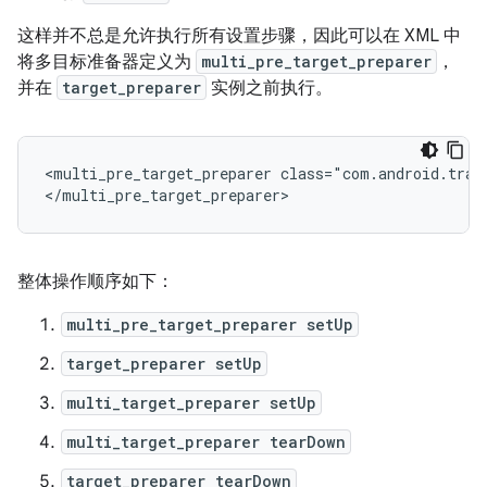
这样并不总是允许执行所有设置步骤，因此可以在 XML 中
将多目标准备器定义为
multi_pre_target_preparer
，
并在
target_preparer
实例之前执行。
<multi_pre_target_preparer
class="com.android.trad
整体操作顺序如下：
multi_pre_target_preparer setUp
target_preparer setUp
multi_target_preparer setUp
multi_target_preparer tearDown
target_preparer tearDown