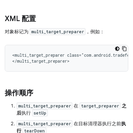
XML 配置
对象标记为
multi_target_preparer
，例如：
<multi_target_preparer
class="com.android.tradefed
操作顺序
multi_target_preparer
在
target_preparer
之
后
执行
setUp
multi_target_preparer
在目标清理器执行之前
执
行
tearDown