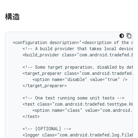
構造
<configuration
description="<description
of
the
<!--
A
build
provider
that
takes
local
device
<build_provider
class="com.android.tradefed.bu
<!--
Some
target
preparation,
disabled
by
defa
<target_preparer
<option
name="disable"
value="true"
</target_preparer>

<!--
One
test
running
some
unit
tests
<test
<option
name="class"
value="com.android.tr
</test>

<!--
[OPTIONAL]
<logger