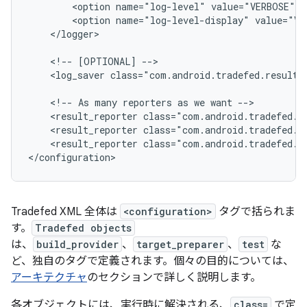
<option
name="log-level"
value="VERBOSE"
<option
name="log-level-display"
value="VE
</logger>

<!--
[OPTIONAL]
<log_saver
class="com.android.tradefed.result.
<!--
As
many
reporters
as
we
want
<result_reporter
class="com.android.tradefed.r
<result_reporter
class="com.android.tradefed.r
<result_reporter
class="com.android.tradefed.re
Tradefed XML 全体は
<configuration>
タグで括られま
す。
Tradefed objects
は、
build_provider
、
target_preparer
、
test
な
ど、独自のタグで定義されます。個々の目的については、
アーキテクチャ
のセクションで詳しく説明します。
各オブジェクトには、実行時に解決される、
class=
で定