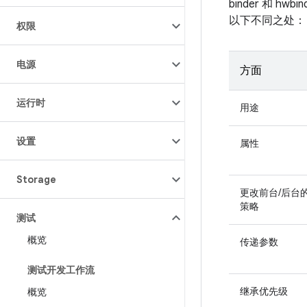
binder 和 h
以下不同之处：
权限
电源
方面
运行时
用途
设置
属性
Storage
更改前台/后台
策略
测试
概览
传递参数
测试开发工作流
继承优先级
概览