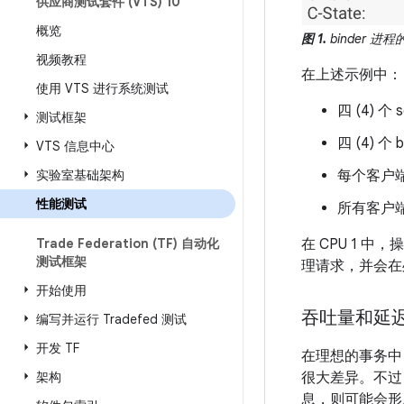
供应商测试套件 (VTS) 10
概览
图 1.
binder 进程
视频教程
在上述示例中：
使用 VTS 进行系统测试
四 (4) 
测试框架
四 (4) 
VTS 信息中心
实验室基础架构
每个客户
性能测试
所有客户
Trade Federation (TF) 自动化
在 CPU 1 
测试框架
理请求，并会在
开始使用
吞吐量和延
编写并运行 Tradefed 测试
开发 TF
在理想的事务中
架构
很大差异。不过
息，则可能会形