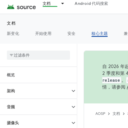
文档
Android 代码搜索
文档
新变化
开始使用
安全
核心主题
兼
自 202
2 季度和第
概览
release
。
情，请参阅
架构
音频
AOSP
文档
摄像头