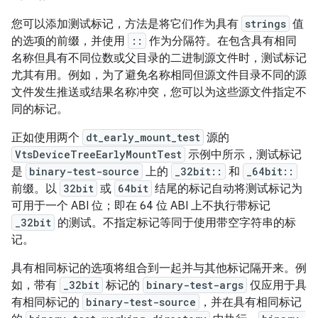
您可以添加测试标记，方法是将它们作为具有
strings
值
的选项的前缀，并使用
::
作为分隔符。在包含具有相同
名称但具有不同位数或父目录的二进制源文件时，测试标记
尤其有用。例如，为了避免名称相同但源文件目录不同的源
文件发生推送或结果名称冲突，您可以为这些源文件指定不
同的标记。
正如使用两个
dt_early_mount_test
源的
VtsDeviceTreeEarlyMountTest
示例中所示，测试标记
是
binary-test-source
上的
_32bit::
和
_64bit::
前缀。以
32bit
或
64bit
结尾的标记自动将测试标记为
可用于一个 ABI 位；即在 64 位 ABI 上不执行带标记
_32bit
的测试。不指定标记等同于使用带空字符串的标
记。
具有相同标记的选项将组合到一起并与其他标记隔开来。例
如，带有
_32bit
标记的
binary-test-args
仅应用于具
有相同标记的
binary-test-source
，并在具有相同标记