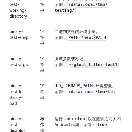
/
data
/
local
/
tmp
/
test-
符
示例：
testing
/
working-
串
directory
binary-
字
二进制文件的环境变量。
PATH=
/
new:$PATH
test-envp
符
示例：
串
binary-
字
测试参数或标记。
--gtest
_
filter=test1
test-args
符
示例：
串
LD
_
LIBRARY
_
PATH
binary-
字
环境变量。
/
data
/
local
/
tmp
/
lib
test-ld-
符
示例：
library-
串
path
adb stop
binary-
布
运行
以在测试之前关闭
true
test-
尔
Android 框架。示例：
disable-
值