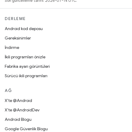
Son güncelleme tarihi: 2026-07-14 UTC.
DERLEME
Android kod deposu
Gereksinimler
İndirme
İkili programları önizle
Fabrika ayarı görüntüleri
Sürücü ikili programları
AĞ
X'te @Android
X'te @AndroidDev
Android Blogu
Google Güvenlik Blogu