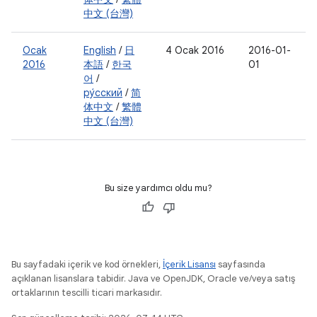
中文 (台灣)
Ocak
English
/
日
4 Ocak 2016
2016-01-
2016
本語
/
한국
01
어
/
ру́сский
/
简
体中文
/
繁體
中文 (台灣)
Bu size yardımcı oldu mu?
Bu sayfadaki içerik ve kod örnekleri,
İçerik Lisansı
sayfasında
açıklanan lisanslara tabidir. Java ve OpenJDK, Oracle ve/veya satış
ortaklarının tescilli ticari markasıdır.