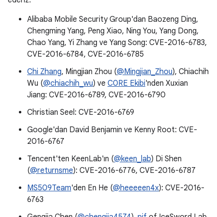
ederiz:
Alibaba Mobile Security Group'dan Baozeng Ding,
Chengming Yang, Peng Xiao, Ning You, Yang Dong,
Chao Yang, Yi Zhang ve Yang Song: CVE-2016-6783,
CVE-2016-6784, CVE-2016-6785
Chi Zhang
, Mingjian Zhou (
@Mingjian_Zhou
), Chiachih
Wu (
@chiachih_wu
) ve
C0RE Ekibi
'nden Xuxian
Jiang: CVE-2016-6789, CVE-2016-6790
Christian Seel: CVE-2016-6769
Google'dan David Benjamin ve Kenny Root: CVE-
2016-6767
Tencent'ten KeenLab'ın (
@keen_lab
) Di Shen
(
@returnsme
): CVE-2016-6776, CVE-2016-6787
MS509Team
'den En He (
@heeeeen4x
): CVE-2016-
6763