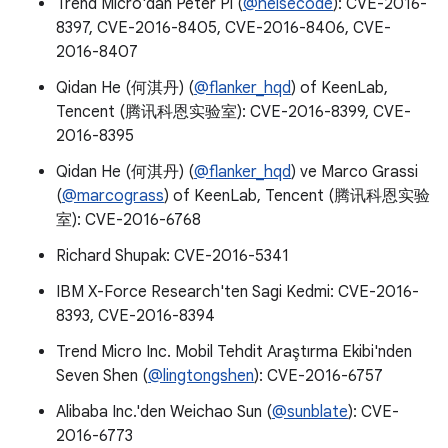
Trend Micro'dan Peter Pi (
@heisecode
): CVE-2016-
8397, CVE-2016-8405, CVE-2016-8406, CVE-
2016-8407
Qidan He (何淇丹) (
@flanker_hqd
) of KeenLab,
Tencent (腾讯科恩实验室): CVE-2016-8399, CVE-
2016-8395
Qidan He (何淇丹) (
@flanker_hqd
) ve Marco Grassi
(
@marcograss
) of KeenLab, Tencent (腾讯科恩实验
室): CVE-2016-6768
Richard Shupak: CVE-2016-5341
IBM X-Force Research'ten Sagi Kedmi: CVE-2016-
8393, CVE-2016-8394
Trend Micro Inc. Mobil Tehdit Araştırma Ekibi'nden
Seven Shen (
@lingtongshen
): CVE-2016-6757
Alibaba Inc.'den Weichao Sun (
@sunblate
): CVE-
2016-6773