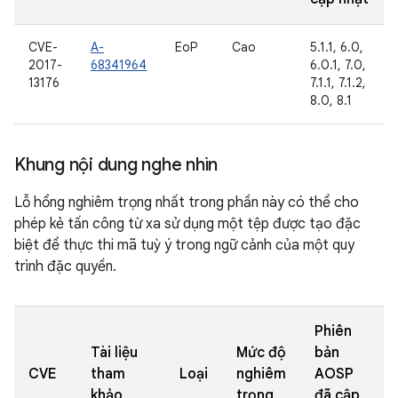
CVE-
A-
EoP
Cao
5.1.1, 6.0,
2017-
68341964
6.0.1, 7.0,
13176
7.1.1, 7.1.2,
8.0, 8.1
Khung nội dung nghe nhìn
Lỗ hổng nghiêm trọng nhất trong phần này có thể cho
phép kẻ tấn công từ xa sử dụng một tệp được tạo đặc
biệt để thực thi mã tuỳ ý trong ngữ cảnh của một quy
trình đặc quyền.
Phiên
Tài liệu
Mức độ
bản
CVE
tham
Loại
nghiêm
AOSP
khảo
trọng
đã cập