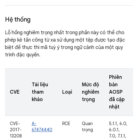
Hệ thống
Lỗ hổng nghiêm trọng nhất trong phần này có thể cho
phép kẻ tấn công từ xa sử dụng một tệp được tạo đặc
biệt để thực thi mã tuỳ ý trong ngữ cảnh của một quy
trình đặc quyền.
Phiên
Tài liệu
Mức độ
bản
CVE
tham
Loại
nghiêm
AOSP
khảo
trọng
đã cập
nhật
CVE-
A-
RCE
Quan
5.1.1, 6.0,
2017-
67474440
trọng
6.0.1,
13208
7.0, 7.1.1,