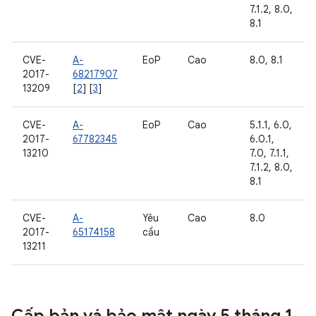
7.1.2, 8.0,
8.1
CVE-
A-
EoP
Cao
8.0, 8.1
2017-
68217907
13209
[
2
] [
3
]
CVE-
A-
EoP
Cao
5.1.1, 6.0,
2017-
67782345
6.0.1,
13210
7.0, 7.1.1,
7.1.2, 8.0,
8.1
CVE-
A-
Yêu
Cao
8.0
2017-
65174158
cầu
13211