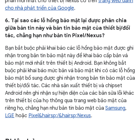
phân mới nhất cho thiết bị Nexus có trên
trang web dành
cho nhà phát triển của Google
.
6. Tại sao các lỗ hổng bảo mật lại được phân chia
giữa bản tin này và bản tin bảo mật của thiết bị/đối
tác, chẳng hạn như bản tin Pixel / Nexus?
Bạn bắt buộc phải khai báo các lỗ hổng bảo mật được ghi
nhận trong bản tin bảo mật này để khai báo cấp bản vá
bảo mật mới nhất trên thiết bị Android. Bạn không bắt
buộc phải khai báo mức bản vá bảo mật khi có các lỗ hổng
bảo mật bổ sung được ghi nhận trong bản tin bảo mật của
thiết bị/đối tác. Các nhà sản xuất thiết bị và chipset
Android nên ghi nhận sự hiện diện của các bản sửa lỗi khác
trên thiết bị của họ thông qua trang web bảo mật của
riêng họ, chẳng hạn như bản tin bảo mật của
Samsung
,
LGE
hoặc
Pixel&hairsp;/&hairsp;Nexus
.