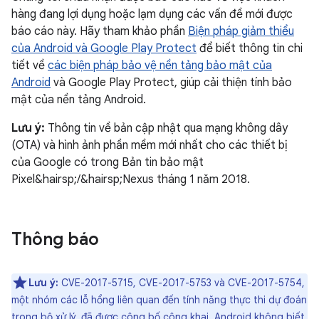
hàng đang lợi dụng hoặc lạm dụng các vấn đề mới được
báo cáo này. Hãy tham khảo phần
Biện pháp giảm thiểu
của Android và Google Play Protect
để biết thông tin chi
tiết về
các biện pháp bảo vệ nền tảng bảo mật của
Android
và Google Play Protect, giúp cải thiện tính bảo
mật của nền tảng Android.
Lưu ý:
Thông tin về bản cập nhật qua mạng không dây
(OTA) và hình ảnh phần mềm mới nhất cho các thiết bị
của Google có trong Bản tin bảo mật
Pixel&hairsp;/&hairsp;Nexus tháng 1 năm 2018.
Thông báo
Lưu ý:
CVE-2017-5715, CVE-2017-5753 và CVE-2017-5754,
một nhóm các lỗ hổng liên quan đến tính năng thực thi dự đoán
trong bộ xử lý, đã được công bố công khai. Android không biết