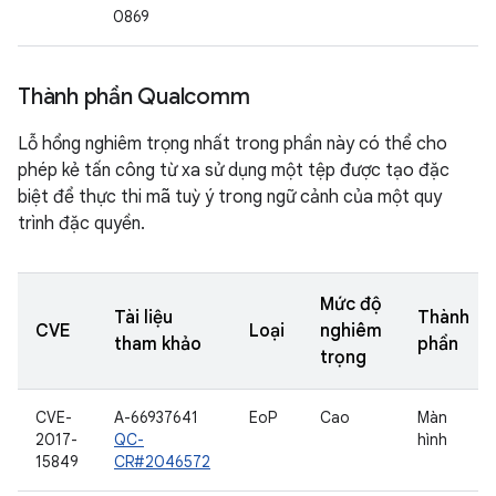
0869
Thành phần Qualcomm
Lỗ hổng nghiêm trọng nhất trong phần này có thể cho
phép kẻ tấn công từ xa sử dụng một tệp được tạo đặc
biệt để thực thi mã tuỳ ý trong ngữ cảnh của một quy
trình đặc quyền.
Mức độ
Tài liệu
Thành
CVE
Loại
nghiêm
tham khảo
phần
trọng
CVE-
A-66937641
EoP
Cao
Màn
2017-
QC-
hình
15849
CR#2046572