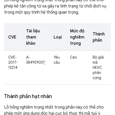
Lỗ hổng nghiêm trọng nhất trong phần này có thể cho
phép kẻ tấn công từ xa gây ra tình trạng từ chối dịch vụ
trong một quy trình hệ thống quan trọng.
Tài liệu
Mức độ
Thành
CVE
tham
Loại
nghiêm
phần
khảo
trọng
CVE-
A-
Yêu
Cao
Bộ giải
2017-
38495900
*
cầu
mã
13214
HEVC
phần
cứng
Thành phần hạt nhân
Lỗ hổng nghiêm trọng nhất trong phần này có thể cho
phép một ứng dụng độc hại cục bộ thực thi mã tuỳ ý