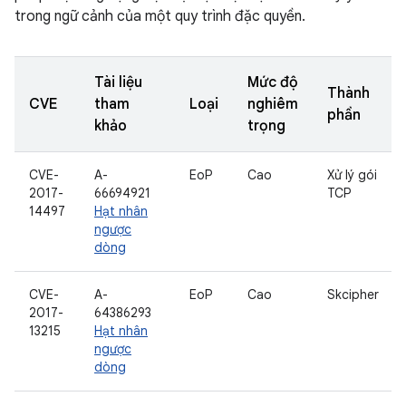
trong ngữ cảnh của một quy trình đặc quyền.
Tài liệu
Mức độ
Thành
CVE
tham
Loại
nghiêm
phần
khảo
trọng
CVE-
A-
EoP
Cao
Xử lý gói
2017-
66694921
TCP
14497
Hạt nhân
ngược
dòng
CVE-
A-
EoP
Cao
Skcipher
2017-
64386293
13215
Hạt nhân
ngược
dòng