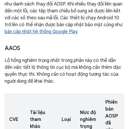
như danh sách thay đổi AOSP. Khi nhiều thay đổi liên quan
đến một lỗi, các tệp tham chiếu bổ sung sẽ được liên kết
với các số theo sau mã lỗi. Các thiết bị chạy Android 10
trở lên có thể nhận được bản cập nhật bảo mật cũng như
bản cập nhật hệ thống Google Play
.
AAOS
Lỗ hổng nghiêm trọng nhất trong phần này có thể dẫn
đến việc tiết lộ thông tin cục bộ mà không cần thêm đặc
quyền thực thi. Không cần có hoạt động tương tác của
người dùng để khai thác.
Phiên
bản
Tài liệu
Mức độ
AOSP
CVE
tham
Loại
nghiêm
đã
khảo
trọng