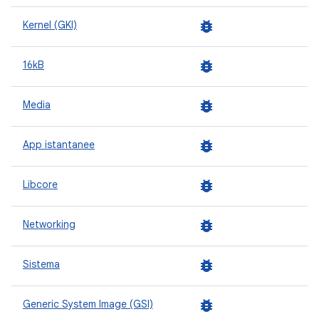
bug_report
Kernel (GKI)
bug_report
16kB
bug_report
Media
bug_report
App istantanee
bug_report
Libcore
bug_report
Networking
bug_report
Sistema
bug_report
Generic System Image (GSI)