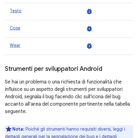
bug_report
Testo
bug_report
Cose
bug_report
Wear
Strumenti per sviluppatori Android
Se hai un problema o una richiesta di funzionalità che
influisce su un aspetto degli strumenti per sviluppatori
Android, segnala il bug facendo clic sull'icona del bug
accanto all'area del componente pertinente nella tabella
seguente.
Nota:
Poiché gli strumenti hanno requisiti diversi, leggi i
dettagli generali per la segnalazione dei bug
e i dettagli