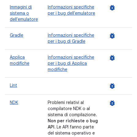
bug_report
Immagini di
Informazioni specifiche
sistema o
per i bug dell'emulatore
dell'emulatore
bug_report
Gradle
Informazioni specifiche
per i bug di Gradle
bug_report
Applica
Informazioni specifiche
modifiche
per i bug di Applica
modifiche
bug_report
Lint
bug_report
NDK
Problemi relativi al
compilatore NDK o al
sistema di compilazione.
Non per richieste o bug
API.
Le API fanno parte
del sistema operativo e