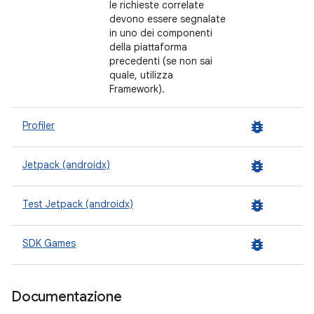
le richieste correlate
devono essere segnalate
in uno dei componenti
della piattaforma
precedenti (se non sai
quale, utilizza
Framework).
bug_report
Profiler
bug_report
Jetpack (androidx)
bug_report
Test Jetpack (androidx)
bug_report
SDK Games
Documentazione