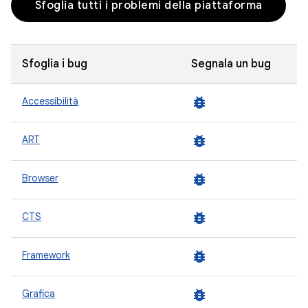
Sfoglia tutti i problemi della piattaforma
Sfoglia i bug
Segnala un bug
bug_report
Accessibilità
bug_report
ART
bug_report
Browser
bug_report
CTS
bug_report
Framework
bug_report
Grafica