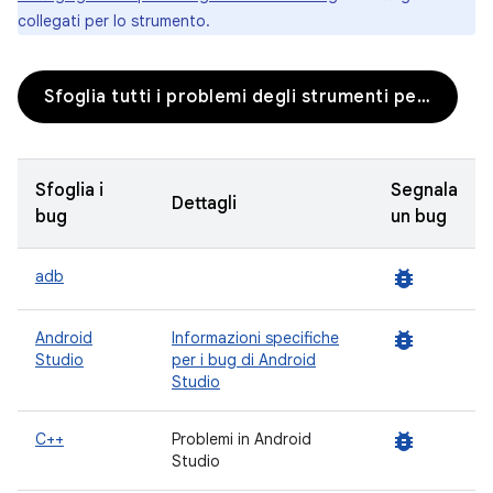
collegati per lo strumento.
Sfoglia tutti i problemi degli strumenti per sviluppatori
Sfoglia i
Segnala
Dettagli
bug
un bug
bug_report
adb
bug_report
Android
Informazioni specifiche
Studio
per i bug di Android
Studio
bug_report
C++
Problemi in Android
Studio