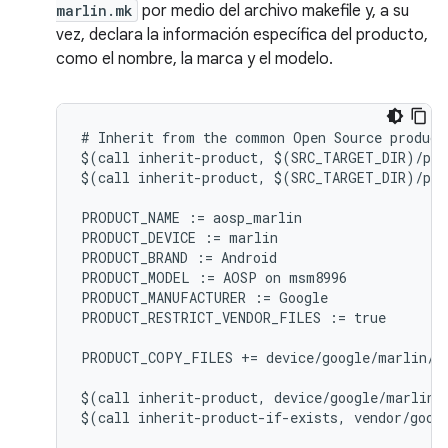
marlin.mk
por medio del archivo makefile y, a su
vez, declara la información específica del producto,
como el nombre, la marca y el modelo.
# Inherit from the common Open Source product 
$(call inherit-product, $(SRC_TARGET_DIR)/pro
$(call inherit-product, $(SRC_TARGET_DIR)/pro
PRODUCT_NAME := aosp_marlin

PRODUCT_DEVICE := marlin

PRODUCT_BRAND := Android

PRODUCT_MODEL := AOSP on msm8996

PRODUCT_MANUFACTURER := Google

PRODUCT_RESTRICT_VENDOR_FILES := true

PRODUCT_COPY_FILES += device/google/marlin/f
$(call inherit-product, device/google/marlin/d
$(call inherit-product-if-exists, vendor/googl