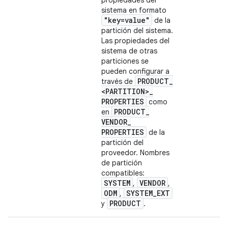
propiedades del
sistema en formato
"key=value"
de la
partición del sistema.
Las propiedades del
sistema de otras
particiones se
pueden configurar a
PRODUCT
_
través de
<PARTITION>
_
PROPERTIES
como
PRODUCT
_
en
VENDOR
_
PROPERTIES
de la
partición del
proveedor. Nombres
de partición
compatibles:
SYSTEM
VENDOR
,
,
ODM
SYSTEM
_
EXT
,
PRODUCT
y
.