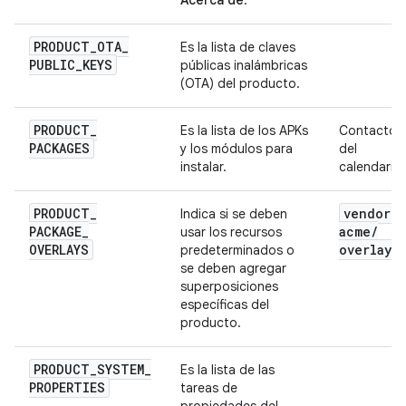
Acerca de
.
PRODUCT
_
OTA
_
Es la lista de claves
PUBLIC
_
KEYS
públicas inalámbricas
(OTA) del producto.
PRODUCT
_
Es la lista de los APKs
Contactos
PACKAGES
y los módulos para
del
instalar.
calendario
PRODUCT
_
vendor
/
Indica si se deben
PACKAGE
_
acme
/
usar los recursos
OVERLAYS
overlay
predeterminados o
se deben agregar
superposiciones
específicas del
producto.
PRODUCT
_
SYSTEM
_
Es la lista de las
PROPERTIES
tareas de