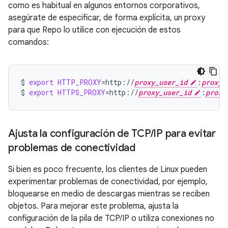
como es habitual en algunos entornos corporativos,
asegúrate de especificar, de forma explícita, un proxy
para que Repo lo utilice con ejecución de estos
comandos:
$
export
HTTP_PROXY
=
http://
proxy_user_id
:
proxy_
$
export
HTTPS_PROXY
=
http://
proxy_user_id
:
proxy
Ajusta la configuración de TCP
/
IP para evitar
problemas de conectividad
Si bien es poco frecuente, los clientes de Linux pueden
experimentar problemas de conectividad, por ejemplo,
bloquearse en medio de descargas mientras se reciben
objetos. Para mejorar este problema, ajusta la
configuración de la pila de TCP/IP o utiliza conexiones no