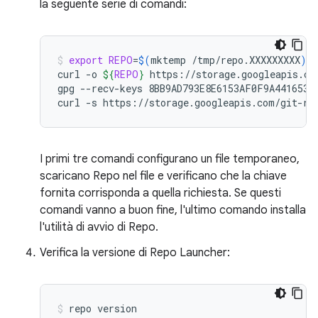
la seguente serie di comandi:
export
REPO
=
$(
mktemp
/tmp/repo.XXXXXXXXX
)
curl
-o
${
REPO
}
https://storage.googleapis.com
gpg
--recv-keys
8BB9AD793E8E6153AF0F9A4416530D
curl
-s
https://storage.googleapis.com/git-re
I primi tre comandi configurano un file temporaneo,
scaricano Repo nel file e verificano che la chiave
fornita corrisponda a quella richiesta. Se questi
comandi vanno a buon fine, l'ultimo comando installa
l'utilità di avvio di Repo.
Verifica la versione di Repo Launcher:
repo
version