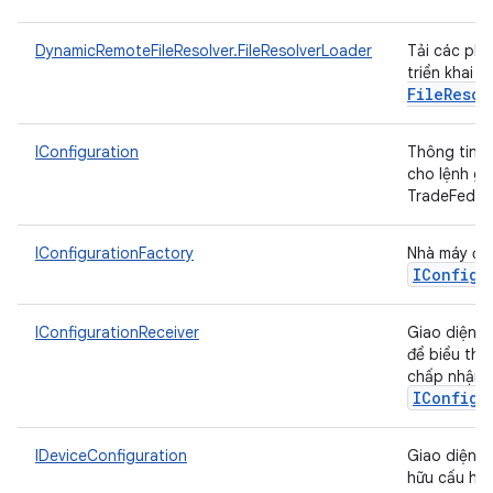
DynamicRemoteFileResolver.FileResolverLoader
Tải các ph
I
triển khai
File
Resol
IConfiguration
Thông tin c
cho lệnh gọ
TradeFeder
IConfigurationFactory
Nhà máy để
IConfigu
IConfigurationReceiver
Giao diện đ
để biểu thị 
chấp nhận
IConfigu
IDeviceConfiguration
Giao diện c
hữu cấu hìn