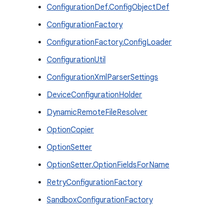
ConfigurationDef.ConfigObjectDef
ConfigurationFactory
ConfigurationFactory.ConfigLoader
ConfigurationUtil
ConfigurationXmlParserSettings
DeviceConfigurationHolder
DynamicRemoteFileResolver
OptionCopier
OptionSetter
OptionSetter.OptionFieldsForName
RetryConfigurationFactory
SandboxConfigurationFactory