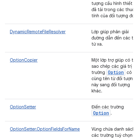
tượng cấu hình thiết bị
đã tải trong các thuộc
tính của đối tượng đó.
DynamicRemoteFileResolver
Lớp giúp phân giải
đường dẫn đến các tệ
từ xa.
OptionCopier
Một lớp trợ giúp có th
sao chép các giá trị
Option
trường
có
cùng tên từ đối tượng
này sang đối tượng
khác.
OptionSetter
Điền các trường
Option
.
OptionSetter.OptionFieldsForName
Vùng chứa danh sách
các trường tuỳ chọn c