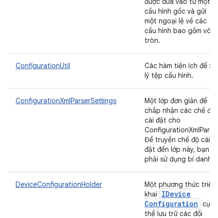
được đưa vào từ một
cấu hình gốc và gửi
một ngoại lệ về các
cấu hình bao gồm vòn
tròn.
ConfigurationUtil
Các hàm tiện ích để xử
lý tệp cấu hình.
ConfigurationXmlParserSettings
Một lớp đơn giản để
chấp nhận các chế độ
cài đặt cho
ConfigurationXmlParse
Để truyền chế độ cài
đặt đến lớp này, bạn
phải sử dụng bí danh.
DeviceConfigurationHolder
Một phương thức triển
IDevice
khai
Configuration
cụ
thể lưu trữ các đối