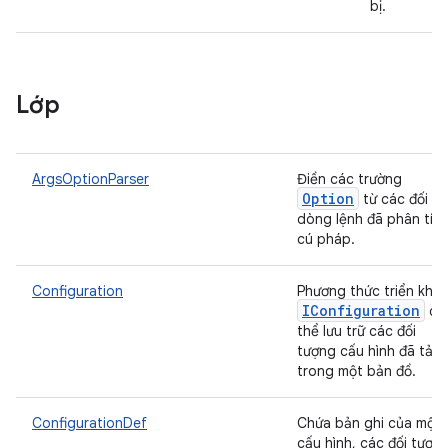
bị.
Lớp
ArgsOptionParser
Điền các trường
Option
từ các đối số
dòng lệnh đã phân tíc
cú pháp.
Configuration
Phương thức triển khai
IConfiguration
cụ
thể lưu trữ các đối
tượng cấu hình đã tải
trong một bản đồ.
ConfigurationDef
Chứa bản ghi của một
cấu hình, các đối tượn