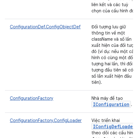
liên kết và các tuỳ
chọn của cấu hình đó.
ConfigurationDef.ConfigObjectDef
Đối tượng lưu giữ
thông tin về một
className và số lần
xuất hiện của đối tượn
đó (ví dụ: nếu một cấu
hình có cùng một đối
tượng hai lần, thì đối
tượng đầu tiên sẽ có
số lần xuất hiện đầu
tiên).
ConfigurationFactory
Nhà máy để tạo
IConfiguration
.
ConfigurationFactory.ConfigLoader
Việc triển khai
IConfig
Def
Loader
theo dõi các cấu hình