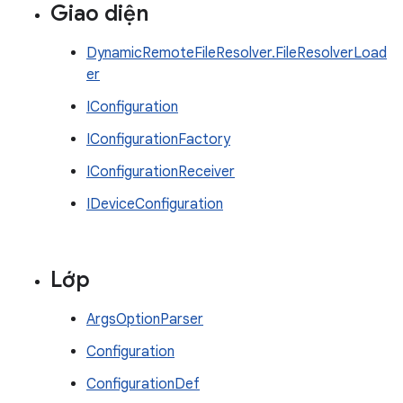
Giao diện
DynamicRemoteFileResolver.FileResolverLoad
er
IConfiguration
IConfigurationFactory
IConfigurationReceiver
IDeviceConfiguration
Lớp
ArgsOptionParser
Configuration
ConfigurationDef