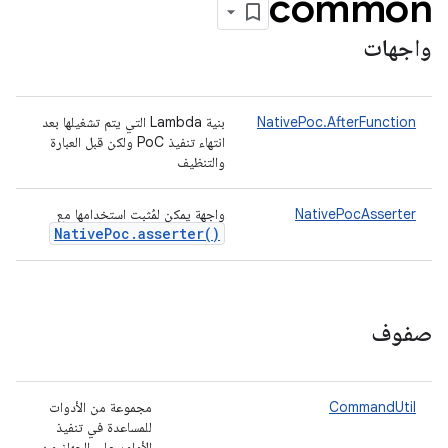
common
واجهات
NativePoc.AfterFunction
بنية Lambda التي يتم تشغيلها بعد
انتهاء تنفيذ PoC ولكن قبل العبارة
والتنظيف
NativePocAsserter
واجهة يمكن لمُثبت استخدامها مع
Native
Poc
.
asserter(
)
صفوف
CommandUtil
مجموعة من الأدوات
للمساعدة في تنفيذ
الأوامر على الجهاز من