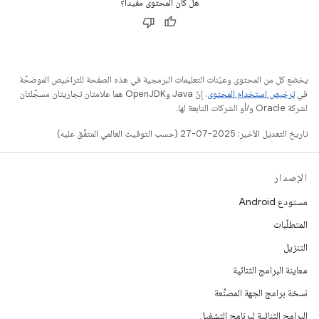
هل كان المحتوى مفيدًا؟
يخضع كل من المحتوى وعيّنات التعليمات البرمجية في هذه الصفحة للتراخيص الموضحّة
في
ترخيص استخدام المحتوى
. إنّ Java وOpenJDK هما علامتان تجاريتان مسجَّلتان
لشركة Oracle و/أو الشركات التابعة لها.
تاريخ التعديل الأخير: 2025-07-27 (حسب التوقيت العالمي المتفَّق عليه)
الإصدار
مستودع Android
المتطلّبات
التنزيل
معاينة البرامج الثنائية
نسخة برامج الجهة المصنِّعة
البرامج الثنائية لبرنامج التشغيل