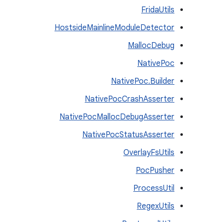
FridaUtils
HostsideMainlineModuleDetector
MallocDebug
NativePoc
NativePoc.Builder
NativePocCrashAsserter
NativePocMallocDebugAsserter
NativePocStatusAsserter
OverlayFsUtils
PocPusher
ProcessUtil
RegexUtils