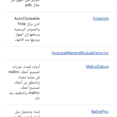
خلال adb
AutoCloseable
FridaUtils
الذي ينزّل frida
والنصوص البرمجية
ويدفعها إلى الجهاز
ويزيلها عند الانتهاء
HostsideMainlineModuleDetector
MallocDebug
أدوات لإعداد خيارات
تصحيح أخطاء malloc
في عملية معيّنة،
والتحقّق من أخطاء
تصحيح أخطاء
malloc، والتنظيف بعد
ذلك
NativePoc
إعداد وتشغيل دليل
إثبات المفهوم الأصلي،