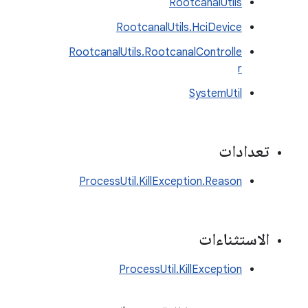
RootcanalUtils
RootcanalUtils.HciDevice
RootcanalUtils.RootcanalControlle
r
SystemUtil
تعدادات
ProcessUtil.KillException.Reason
الاستثناءات
ProcessUtil.KillException