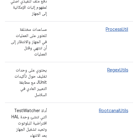
دفع ملف تنفيذي أصلي
لمفهوم إثبات الإمكانية
إلى الجهاز
ProcessUtil
مساعدات مختلفة
للعثور على العمليات
في الجهاز والانتظار إلى
أن تنتهي وقتل
العمليات
RegexUtils
يحتوي على وحدات
تغليف حول تأكيدات
JUnit مع مطابقة
التعبير العادي في
السلاسل
RootcanalUtils
أداة TestWatcher
التي تنشئ وحدة HAL
افتراضية للبلوتوث
وتعيد تشغيل الجهاز
بعد الانتهاء