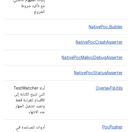
مع تأكيد شروط
الخروج
NativePoc.Builder
NativePocCrashAsserter
NativePocMallocDebugAsserter
NativePocStatusAsserter
OverlayFsUtils
أداة TestWatcher
التي تتيح الكتابة إلى
الأقسام للقراءة فقط
وتعيد تشغيل الجهاز
عند الانتهاء
PocPusher
أدوات للمساعدة في