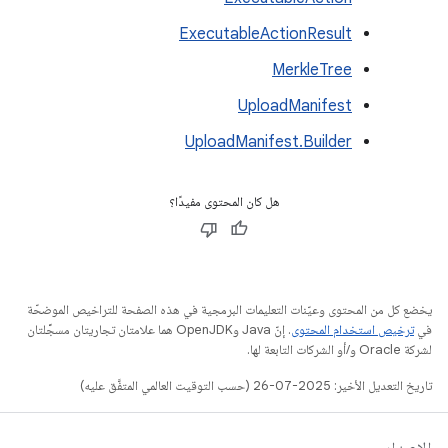
ExecutableActionResult
MerkleTree
UploadManifest
UploadManifest.Builder
هل كان المحتوى مفيدًا؟
يخضع كل من المحتوى وعيّنات التعليمات البرمجية في هذه الصفحة للتراخيص الموضحّة
في
ترخيص استخدام المحتوى
. إنّ Java وOpenJDK هما علامتان تجاريتان مسجَّلتان
لشركة Oracle و/أو الشركات التابعة لها.
تاريخ التعديل الأخير: 2025-07-26 (حسب التوقيت العالمي المتفَّق عليه)
الإصدار