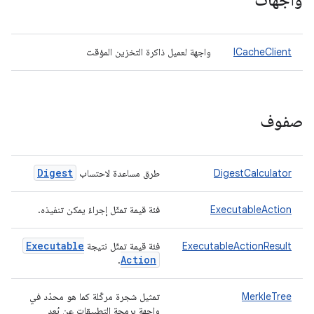
واجهات
ICacheClient
واجهة لعميل ذاكرة التخزين المؤقت
صفوف
Digest
DigestCalculator
طرق مساعدة لاحتساب
ExecutableAction
فئة قيمة تمثّل إجراءً يمكن تنفيذه.
Executable
ExecutableActionResult
فئة قيمة تمثّل نتيجة
Action
.
MerkleTree
تمثيل شجرة مركّلة كما هو محدّد في
واجهة برمجة التطبيقات عن بُعد