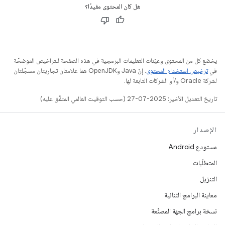
هل كان المحتوى مفيدًا؟
يخضع كل من المحتوى وعيّنات التعليمات البرمجية في هذه الصفحة للتراخيص الموضحّة
في
ترخيص استخدام المحتوى
. إنّ Java وOpenJDK هما علامتان تجاريتان مسجَّلتان
لشركة Oracle و/أو الشركات التابعة لها.
تاريخ التعديل الأخير: 2025-07-27 (حسب التوقيت العالمي المتفَّق عليه)
الإصدار
مستودع Android
المتطلّبات
التنزيل
معاينة البرامج الثنائية
نسخة برامج الجهة المصنِّعة