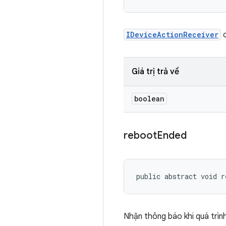
IDeviceActionReceiver
c
Giá trị trả về
boolean
reboot
Ended
public abstract void r
Nhận thông báo khi quá trình 