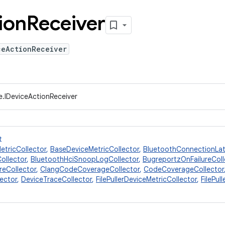
ion
Receiver
ceActionReceiver
e.IDeviceActionReceiver
t
etricCollector
,
BaseDeviceMetricCollector
,
BluetoothConnectionLat
ollector
,
BluetoothHciSnoopLogCollector
,
BugreportzOnFailureColl
reCollector
,
ClangCodeCoverageCollector
,
CodeCoverageCollector
ector
,
DeviceTraceCollector
,
FilePullerDeviceMetricCollector
,
FilePul