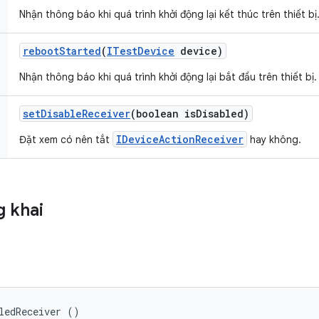
Nhận thông báo khi quá trình khởi động lại kết thúc trên thiết bị
reboot
Started
(
ITest
Device
device)
Nhận thông báo khi quá trình khởi động lại bắt đầu trên thiết bị.
set
Disable
Receiver
(boolean is
Disabled)
IDeviceActionReceiver
Đặt xem có nên tắt
hay không.
 khai
ledReceiver ()