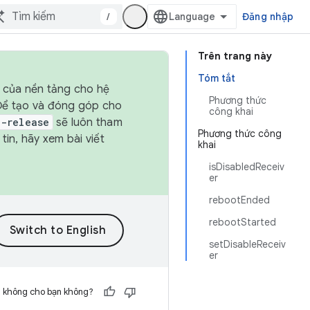
/
Đăng nhập
Trên trang này
Tóm tắt
h của nền tảng cho hệ
Phương thức
 Để tạo và đóng góp cho
công khai
t-release
sẽ luôn tham
Phương thức công
in, hãy xem bài viết
khai
isDisabledReceiv
er
rebootEnded
rebootStarted
setDisableReceiv
er
h không cho bạn không?