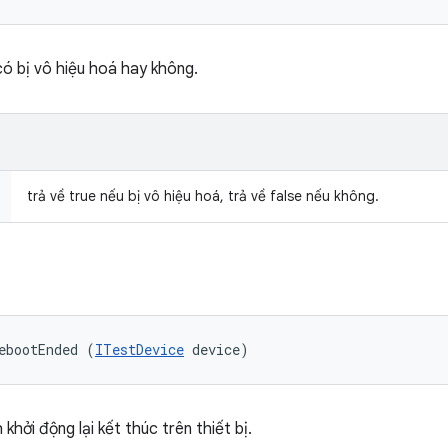
ó bị vô hiệu hoá hay không.
trả về true nếu bị vô hiệu hoá, trả về false nếu không.
ebootEnded (
ITestDevice
 device)
khởi động lại kết thúc trên thiết bị.