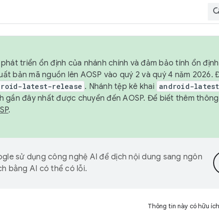
phát triển ổn định của nhánh chính và đảm bảo tính ổn địn
ẽ xuất bản mã nguồn lên AOSP vào quý 2 và quý 4 năm 2026.
droid-latest-release
. Nhánh tệp kê khai
android-lates
h gần đây nhất được chuyển đến AOSP. Để biết thêm thông t
OSP
.
gle sử dụng công nghệ AI để dịch nội dung sang ngôn
h bằng AI có thể có lỗi.
Thông tin này có hữu íc