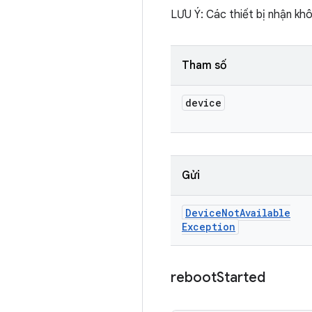
LƯU Ý: Các thiết bị nhận khôn
Tham số
device
Gửi
Device
Not
Available
Exception
reboot
Started