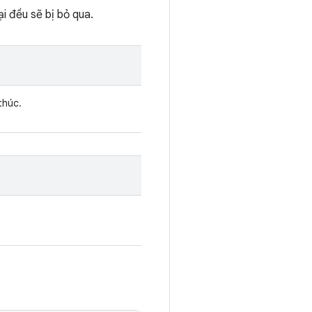
ại đều sẽ bị bỏ qua.
thúc.