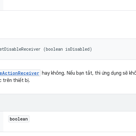
etDisableReceiver (boolean isDisabled)
eActionReceiver
hay không. Nếu bạn tắt, thì ứng dụng sẽ khô
 trên thiết bị.
boolean