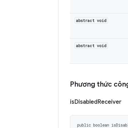
abstract void
abstract void
Phương thức công
is
Disabled
Receiver
public boolean isDisab