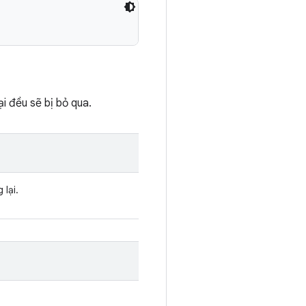
ại đều sẽ bị bỏ qua.
 lại.