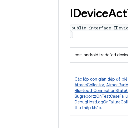
IDevice
Act
public interface IDevi
com.android.tradefed.devic
Các lớp con gián tiếp đã biế
AtraceCollector
,
AtraceRunM
BluetoothConnectionStateC
BugreportzOnTestCaseFailu
DebugHostLogOnFailureColl
thu thập khác.