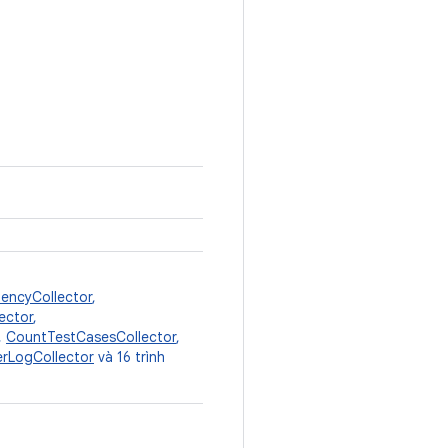
encyCollector
,
ector
,
,
CountTestCasesCollector
,
lerLogCollector
và 16 trình