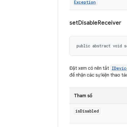
Exception
set
Disable
Receiver
public abstract void s
Đặt xem có nên tắt
IDevic
để nhận các sự kiện thao tác
Tham số
is
Disabled