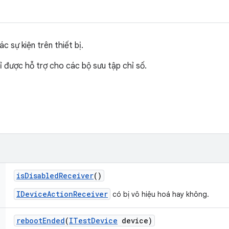
 sự kiện trên thiết bị.
ỉ được hỗ trợ cho các bộ sưu tập chỉ số.
is
Disabled
Receiver
()
IDeviceActionReceiver
có bị vô hiệu hoá hay không.
reboot
Ended
(
ITest
Device
device)