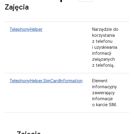
Zajęcia
TelephonyHelper
Narzędzie do
korzystania
z telefonu
i uzyskiwania
informacji
związanych
z telefonią.
TelephonyHelper.SimCardInformation
Element
informacyjny
zawierający
informacje
o karcie SIM.