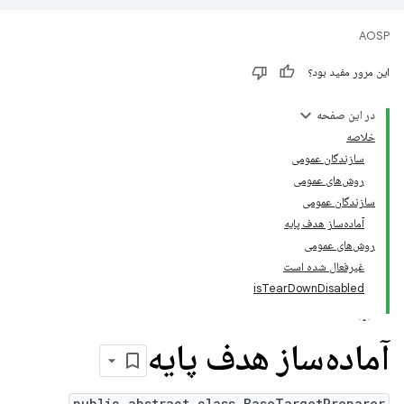
AOSP
این مرور مفید بود؟
در این صفحه
خلاصه
سازندگان عمومی
روش‌های عمومی
سازندگان عمومی
آماده‌ساز هدف پایه
روش‌های عمومی
غیرفعال شده است
isTearDownDisabled
آماده‌ساز هدف پایه
public abstract class BaseTargetPreparer