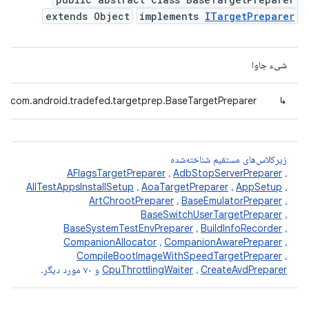
extends Object
implements
ITargetPreparer
شیء جاوا
com.android.tradefed.targetprep.BaseTargetPreparer
↳
زیرکلاس‌های مستقیم شناخته‌شده
AFlagsTargetPreparer
،
AdbStopServerPreparer
،
AllTestAppsInstallSetup
،
AoaTargetPreparer
،
AppSetup
،
ArtChrootPreparer
،
BaseEmulatorPreparer
،
BaseSwitchUserTargetPreparer
،
BaseSystemTestEnvPreparer
،
BuildInfoRecorder
،
CompanionAllocator
،
CompanionAwarePreparer
،
CompileBootImageWithSpeedTargetPreparer
،
CreateAvdPreparer
،
CpuThrottlingWaiter
و ۷۰ مورد دیگر.