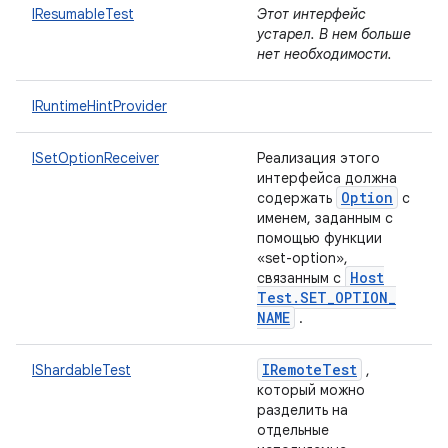
IResumableTest
Этот интерфейс
устарел. В нем больше
нет необходимости.
IRuntimeHintProvider
ISetOptionReceiver
Реализация этого
интерфейса должна
Option
содержать
с
именем, заданным с
помощью функции
«set-option»,
Host
связанным с
Test
.
SET
_
OPTION
_
NAME
.
IRemote
Test
IShardableTest
,
который можно
разделить на
отдельные