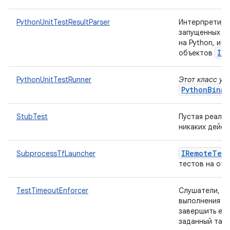
PythonUnitTestResultParser
Интерпретируе
запущенных с 
на Python, и 
IT
объектов
PythonUnitTestRunner
Этот класс ус
PythonBinar
StubTest
Пустая реализ
никаких дейст
IRemote
Test
SubprocessTfLauncher
тестов на отд
TestTimeoutEnforcer
Слушатели, п
выполнения за
завершить его
заданный тайм