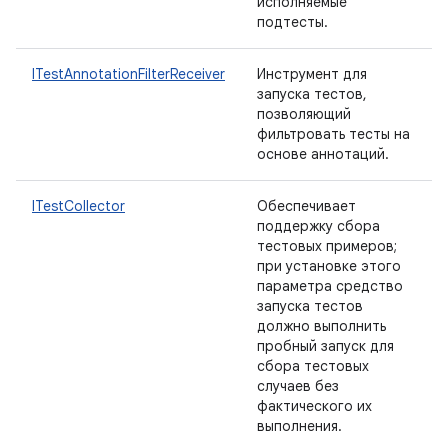
исполняемые
подтесты.
ITestAnnotationFilterReceiver
Инструмент для
запуска тестов,
позволяющий
фильтровать тесты на
основе аннотаций.
ITestCollector
Обеспечивает
поддержку сбора
тестовых примеров;
при установке этого
параметра средство
запуска тестов
должно выполнить
пробный запуск для
сбора тестовых
случаев без
фактического их
выполнения.