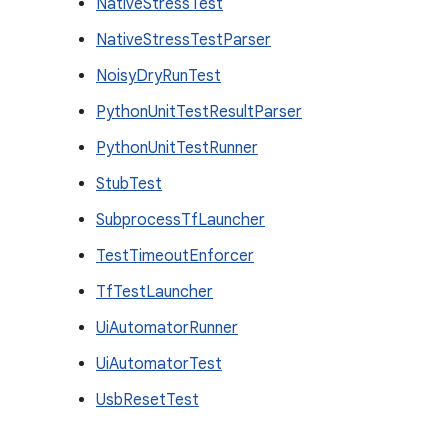
NativeStressTest
NativeStressTestParser
NoisyDryRunTest
PythonUnitTestResultParser
PythonUnitTestRunner
StubTest
SubprocessTfLauncher
TestTimeoutEnforcer
TfTestLauncher
UiAutomatorRunner
UiAutomatorTest
UsbResetTest