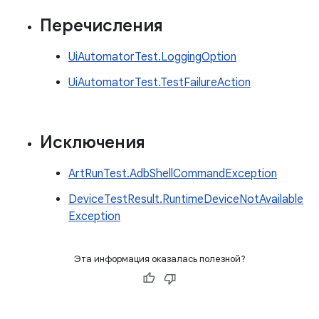
Перечисления
UiAutomatorTest.LoggingOption
UiAutomatorTest.TestFailureAction
Исключения
ArtRunTest.AdbShellCommandException
DeviceTestResult.RuntimeDeviceNotAvailable
Exception
Эта информация оказалась полезной?