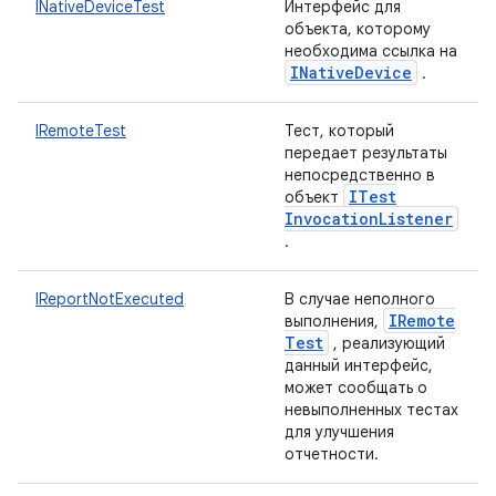
INativeDeviceTest
Интерфейс для
объекта, которому
необходима ссылка на
INative
Device
.
IRemoteTest
Тест, который
передает результаты
непосредственно в
ITest
объект
Invocation
Listener
.
IReportNotExecuted
В случае неполного
IRemote
выполнения,
Test
, реализующий
данный интерфейс,
может сообщать о
невыполненных тестах
для улучшения
отчетности.