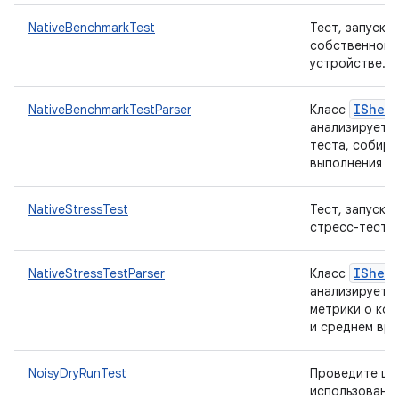
NativeBenchmarkTest
Тест, запуск
собственного
устройстве.
IShell
NativeBenchmarkTestParser
Класс
анализирует 
теста, собира
выполнения о
NativeStressTest
Тест, запуск
стресс-теста 
IShell
NativeStressTestParser
Класс
анализирует д
метрики о ко
и среднем вре
NoisyDryRunTest
Проведите шу
использовани