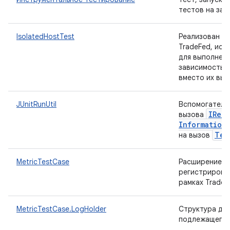
тестов на зад
IsolatedHostTest
Реализован ин
TradeFed, ис
для выполнени
зависимостью
вместо их вып
JUnitRunUtil
Вспомогатель
IRem
вызова
Information
Tes
на вызов
MetricTestCase
Расширение
регистрироват
рамках TradeF
MetricTestCase.LogHolder
Структура для
подлежащего 