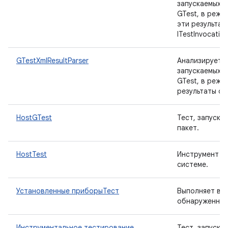
запускаемых 
GTest, в режи
эти результат
ITestInvocation
GTestXmlResultParser
Анализирует р
запускаемых 
GTest, в режи
результаты об
HostGTest
Тест, запуск
пакет.
HostTest
Инструмент дл
системе.
Установленные приборыТест
Выполняет вс
обнаруженные
Инструментальное тестирование
Тест, запуска