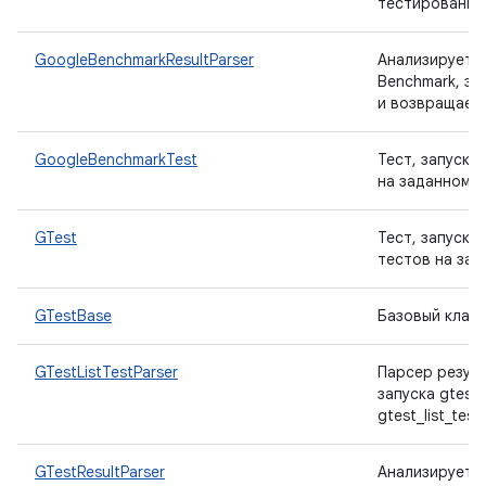
тестирования
GoogleBenchmarkResultParser
Анализирует р
Benchmark, за
и возвращает 
GoogleBenchmarkTest
Тест, запуска
на заданном у
GTest
Тест, запуска
тестов на зад
GTestBase
Базовый класс
GTestListTestParser
Парсер резул
запуска gtest
gtest_list_tests
GTestResultParser
Анализирует р