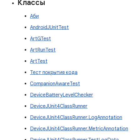
Классы
Аби
AndroidJUnitTest
ArtGTest
ArtRunTest
ArtTest
Тест покрытия кода
CompanionAwareTest
DeviceBatteryLevelChecker
DeviceJUnit4ClassRunner
DeviceJUnit4ClassRunner.LogAnnotation
DeviceJUnit4ClassRunner.MetricAnnotation