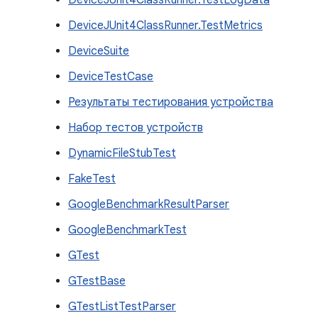
DeviceJUnit4ClassRunner.TestLogData
DeviceJUnit4ClassRunner.TestMetrics
DeviceSuite
DeviceTestCase
Результаты тестирования устройства
Набор тестов устройств
DynamicFileStubTest
FakeTest
GoogleBenchmarkResultParser
GoogleBenchmarkTest
GTest
GTestBase
GTestListTestParser