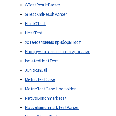
GTestResultParser
GTestXmlResultParser
HostGTest
HostTest
Установленные приборыТест
Инструментальное тестирование
IsolatedHostTest
JUnitRunUtil
MetricTestCase
MetricTestCase.LogHolder
NativeBenchmarkTest
NativeBenchmarkTestParser