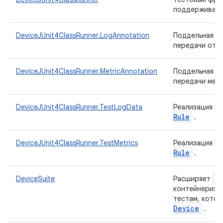
поддерживаю
DeviceJUnit4ClassRunner.LogAnnotation
Поддельная ан
передачи отч
DeviceJUnit4ClassRunner.MetricAnnotation
Поддельная ан
передачи мет
E
DeviceJUnit4ClassRunner.TestLogData
Реализация
Rule
.
E
DeviceJUnit4ClassRunner.TestMetrics
Реализация
Rule
.
S
DeviceSuite
Расширяет
контейнеризац
тестам, кото
Device
.