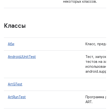
некоторых классов.
Классы
Аби
Класс, предст
AndroidJUnitTest
Тест, запуска
тестов на зад
использовани
android.suppor
ArtGTest
ArtRunTest
Программа дл
ART.