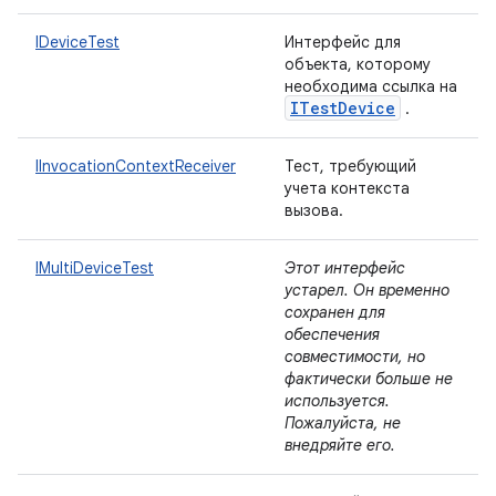
IDeviceTest
Интерфейс для
объекта, которому
необходима ссылка на
ITest
Device
.
IInvocationContextReceiver
Тест, требующий
учета контекста
вызова.
IMultiDeviceTest
Этот интерфейс
устарел. Он временно
сохранен для
обеспечения
совместимости, но
фактически больше не
используется.
Пожалуйста, не
внедряйте его.