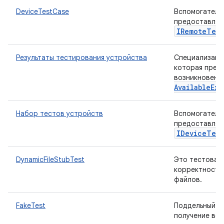
DeviceTestCase
Вспомогательн
предоставляю
IRemote
Test
Результаты тестирования устройства
Специализаци
которая прер
возникновени
Available
Exc
Набор тестов устройств
Вспомогательн
предоставля
IDevice
Test
DynamicFileStubTest
Это тестовая
корректность
файлов.
FakeTest
Поддельный те
получение во