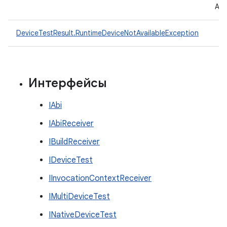
ADB
DeviceTestResult.RuntimeDeviceNotAvailableException
Интерфейсы
IAbi
IAbiReceiver
IBuildReceiver
IDeviceTest
IInvocationContextReceiver
IMultiDeviceTest
INativeDeviceTest