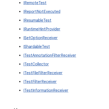
IRemoteTest
IReportNotExecuted
IResumableTest
IRuntimeHintProvider
ISetOptionReceiver
IShardableTest
ITestAnnotationFilterReceiver
ITestCollector
ITestFileFilterReceiver
ITestFilterReceiver
ITestInformationReceiver