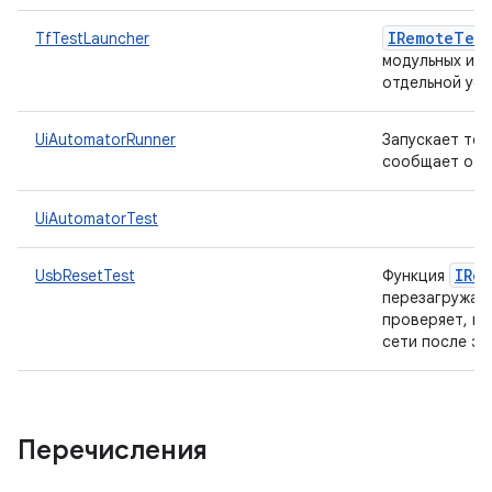
IRemote
Test
TfTestLauncher
модульных или
отдельной уст
UiAutomatorRunner
Запускает тес
сообщает о ре
UiAutomatorTest
IRe
UsbResetTest
Функция
перезагружае
проверяет, по
сети после эт
Перечисления