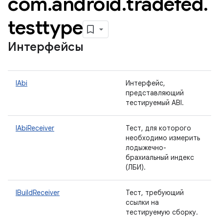
com
.
android
.
tradefed
.
testtype
Интерфейсы
IAbi
Интерфейс,
представляющий
тестируемый ABI.
IAbiReceiver
Тест, для которого
необходимо измерить
лодыжечно-
брахиальный индекс
(ЛБИ).
IBuildReceiver
Тест, требующий
ссылки на
тестируемую сборку.