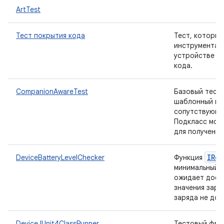
ArtTest
Тест покрытия кода
Тест, который
инструментал
устройстве и 
кода.
CompanionAwareTest
Базовый тест
шаблонный ко
сопутствующе
Подкласс мож
для получения
IRe
DeviceBatteryLevelChecker
Функция
минимальный у
ожидает дост
значения заря
заряда не дос
DeviceJUnit4ClassRunner
Тестовый фрей