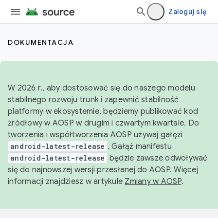
Zaloguj się
DOKUMENTACJA
W 2026 r., aby dostosować się do naszego modelu
stabilnego rozwoju trunk i zapewnić stabilność
platformy w ekosystemie, będziemy publikować kod
źródłowy w AOSP w drugim i czwartym kwartale. Do
tworzenia i współtworzenia AOSP używaj gałęzi
android-latest-release
. Gałąź manifestu
android-latest-release
będzie zawsze odwoływać
się do najnowszej wersji przesłanej do AOSP. Więcej
informacji znajdziesz w artykule
Zmiany w AOSP
.