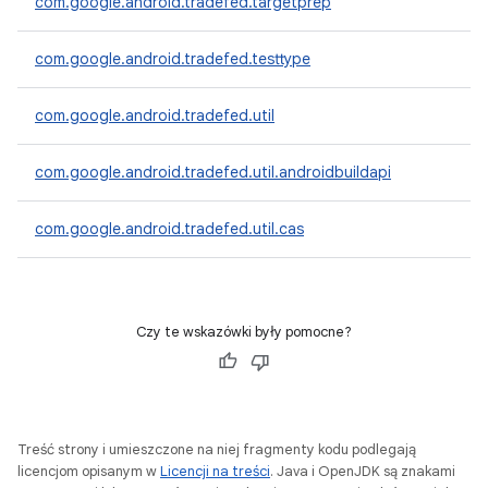
com.google.android.tradefed.targetprep
com.google.android.tradefed.testtype
com.google.android.tradefed.util
com.google.android.tradefed.util.androidbuildapi
com.google.android.tradefed.util.cas
Czy te wskazówki były pomocne?
Treść strony i umieszczone na niej fragmenty kodu podlegają
licencjom opisanym w
Licencji na treści
. Java i OpenJDK są znakami