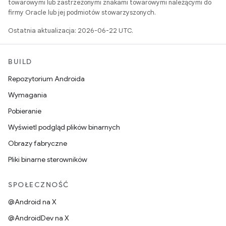
towarowymi lub zastrzeżonymi znakami towarowymi należącymi do
firmy Oracle lub jej podmiotów stowarzyszonych.
Ostatnia aktualizacja: 2026-06-22 UTC.
BUILD
Repozytorium Androida
Wymagania
Pobieranie
Wyświetl podgląd plików binarnych
Obrazy fabryczne
Pliki binarne sterowników
SPOŁECZNOŚĆ
@Android na X
@AndroidDev na X