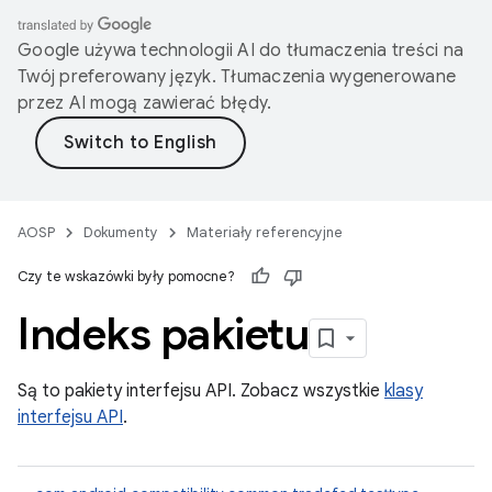
Google używa technologii AI do tłumaczenia treści na
Twój preferowany język. Tłumaczenia wygenerowane
przez AI mogą zawierać błędy.
AOSP
Dokumenty
Materiały referencyjne
Czy te wskazówki były pomocne?
Indeks pakietu
Są to pakiety interfejsu API. Zobacz wszystkie
klasy
interfejsu API
.