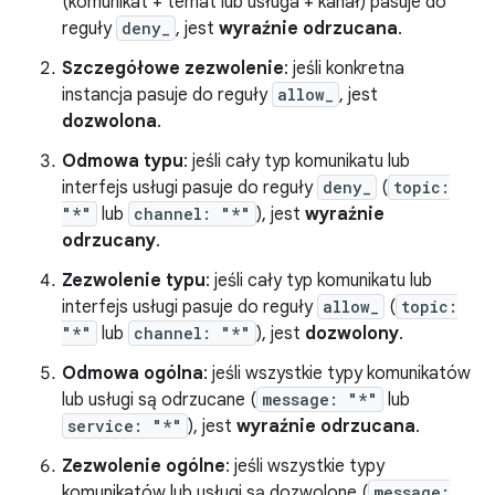
(komunikat + temat lub usługa + kanał) pasuje do
reguły
deny_
, jest
wyraźnie odrzucana
.
Szczegółowe zezwolenie
: jeśli konkretna
instancja pasuje do reguły
allow_
, jest
dozwolona
.
Odmowa typu
: jeśli cały typ komunikatu lub
interfejs usługi pasuje do reguły
deny_
(
topic:
"*"
lub
channel: "*"
), jest
wyraźnie
odrzucany
.
Zezwolenie typu
: jeśli cały typ komunikatu lub
interfejs usługi pasuje do reguły
allow_
(
topic:
"*"
lub
channel: "*"
), jest
dozwolony
.
Odmowa ogólna
: jeśli wszystkie typy komunikatów
lub usługi są odrzucane (
message: "*"
lub
service: "*"
), jest
wyraźnie odrzucana
.
Zezwolenie ogólne
: jeśli wszystkie typy
komunikatów lub usługi są dozwolone (
message: