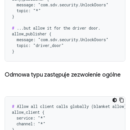
  message: "com.sdv.security.UnlockDoors"

  topic: "*"

}

#
 ...but allow it for the driver door.

allow_publisher {

  message: "com.sdv.security.UnlockDoors"

  topic: "driver_door"

Odmowa typu zastępuje zezwolenie ogólne
#
 Allow all client calls globally (blanket allow)..
allow_client {

  service: "*"

  channel: "*"

}
