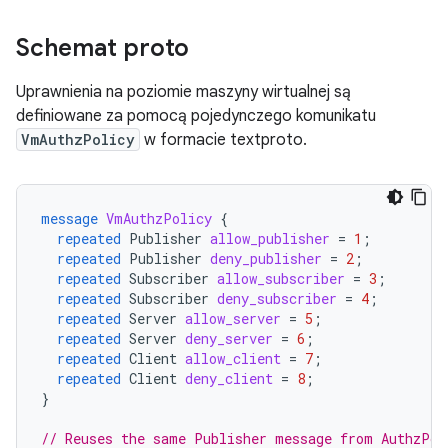
Schemat proto
Uprawnienia na poziomie maszyny wirtualnej są
definiowane za pomocą pojedynczego komunikatu
VmAuthzPolicy
w formacie textproto.
message
VmAuthzPolicy
{
repeated
Publisher
allow_publisher
=
1
;
repeated
Publisher
deny_publisher
=
2
;
repeated
Subscriber
allow_subscriber
=
3
;
repeated
Subscriber
deny_subscriber
=
4
;
repeated
Server
allow_server
=
5
;
repeated
Server
deny_server
=
6
;
repeated
Client
allow_client
=
7
;
repeated
Client
deny_client
=
8
;
}
// Reuses the same Publisher message from AuthzPol