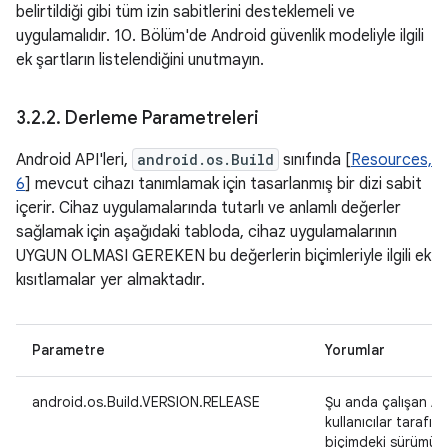
belirtildiği gibi tüm izin sabitlerini desteklemeli ve
uygulamalıdır. 10. Bölüm'de Android güvenlik modeliyle ilgili
ek şartların listelendiğini unutmayın.
3
.
2
.
2
.
Derleme Parametreleri
Android API'leri,
android.os.Build
sınıfında [
Resources,
6
] mevcut cihazı tanımlamak için tasarlanmış bir dizi sabit
içerir. Cihaz uygulamalarında tutarlı ve anlamlı değerler
sağlamak için aşağıdaki tabloda, cihaz uygulamalarının
UYGUN OLMASI GEREKEN bu değerlerin biçimleriyle ilgili ek
kısıtlamalar yer almaktadır.
Parametre
Yorumlar
android.os.Build.VERSION.RELEASE
Şu anda çalışan An
kullanıcılar tarafın
biçimdeki sürümü. 