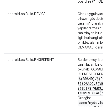
boş dize ("") OL
android.os.Build.DEVICE
Cihaz uygulayıcısı 
cihazın gövdesinin
tasarım" olarak da ad
yapılandırmasını v
tanımlayan bir değe
ilgili herhangi bir 
birlikte, alanın bo
OLMAMASI gerekir.
android.os.Build.FINGERPRINT
Bu derlemeyi benze
tanımlayan bir diz
okunaklı OLMALIDI
İZLEMESİ GEREKİR:
$(BRAND)
/
$(PRO
$(BOARD):$(VER
$(ID)
/
$(VERSIO
INCREMENTAL):$
Örneğin:
acme
/
mydevice