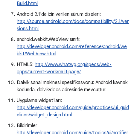
Build.html
Android 2.1'de izin verilen sürüm dizeleri:
http://source.android.com/docs/compatibility/2.1/ver
sions.html
android.webkit.WebView sınıfı:
http://developer.android.com/reference/android/we
bkit/WebView.html
HTML5:
http://www.whatwg.org/specs/web-
apps/current-work/multipage/
Dalvik sanal makinesi spesifikasyonu: Android kaynak
kodunda, dalvik/docs adresinde mevcuttur.
Uygulama widget'ları:
http://developer.android.com/guide/practices/ui_guid
elines/widget_design.html
Bildirimler:
http://developer.android.com/guide/topics/ui/notifier