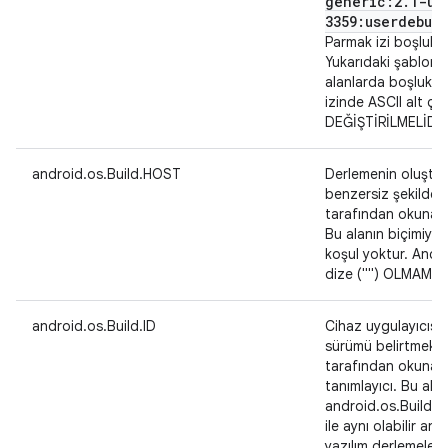
generic:2
.
1-up
3359:userdebug
Parmak izi boşluk
Yukarıdaki şablona 
alanlarda boşluk v
izinde ASCII alt çiz
DEĞİŞTİRİLMELİDİR
android.os.Build.HOST
Derlemenin oluştu
benzersiz şekilde t
tarafından okunabil
Bu alanın biçimiyle i
koşul yoktur. Anca
dize ("") OLMAMASI
android.os.Build.ID
Cihaz uygulayıcısı t
sürümü belirtmek iç
tarafından okunabil
tanımlayıcı. Bu alan
android.os.Build
ile aynı olabilir anc
yazılım derlemeleri