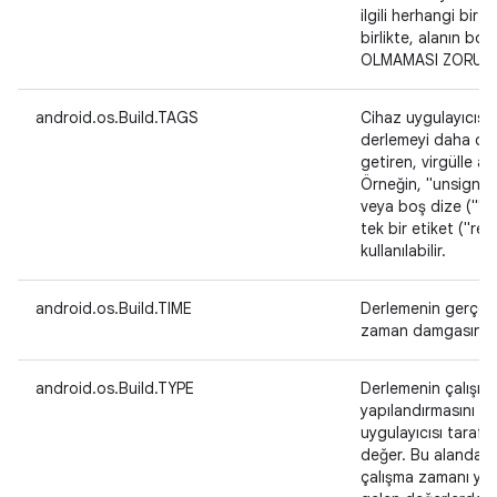
ilgili herhangi bir 
birlikte, alanın bo
OLMAMASI ZORUN
android.os.Build.TAGS
Cihaz uygulayıcısı 
derlemeyi daha da a
getiren, virgülle ayr
Örneğin, "unsigned
veya boş dize (""
tek bir etiket ("rel
kullanılabilir.
android.os.Build.TIME
Derlemenin gerçekl
zaman damgasını te
android.os.Build.TYPE
Derlemenin çalışm
yapılandırmasını be
uygulayıcısı tarafı
değer. Bu alanda, 
çalışma zamanı yapı