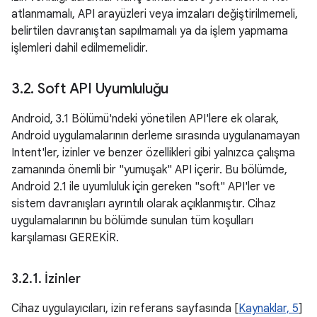
atlanmamalı, API arayüzleri veya imzaları değiştirilmemeli,
belirtilen davranıştan sapılmamalı ya da işlem yapmama
işlemleri dahil edilmemelidir.
3
.
2
.
Soft API Uyumluluğu
Android, 3.1 Bölümü'ndeki yönetilen API'lere ek olarak,
Android uygulamalarının derleme sırasında uygulanamayan
Intent'ler, izinler ve benzer özellikleri gibi yalnızca çalışma
zamanında önemli bir "yumuşak" API içerir. Bu bölümde,
Android 2.1 ile uyumluluk için gereken "soft" API'ler ve
sistem davranışları ayrıntılı olarak açıklanmıştır. Cihaz
uygulamalarının bu bölümde sunulan tüm koşulları
karşılaması GEREKİR.
3
.
2
.
1
.
İzinler
Cihaz uygulayıcıları, izin referans sayfasında [
Kaynaklar, 5
]