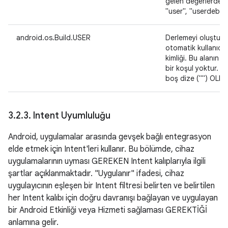
gelen değerlerden 
"user", "userdebug
android.os.Build.USER
Derlemeyi oluşturan
otomatik kullanıcını
kimliği. Bu alanın bi
bir koşul yoktur. 
boş dize ("") OLMA
3
.
2
.
3
.
Intent Uyumluluğu
Android, uygulamalar arasında gevşek bağlı entegrasyon
elde etmek için Intent'leri kullanır. Bu bölümde, cihaz
uygulamalarının uyması GEREKEN Intent kalıplarıyla ilgili
şartlar açıklanmaktadır. "Uygulanır" ifadesi, cihaz
uygulayıcının eşleşen bir Intent filtresi belirten ve belirtilen
her Intent kalıbı için doğru davranışı bağlayan ve uygulayan
bir Android Etkinliği veya Hizmeti sağlaması GEREKTİĞİ
anlamına gelir.