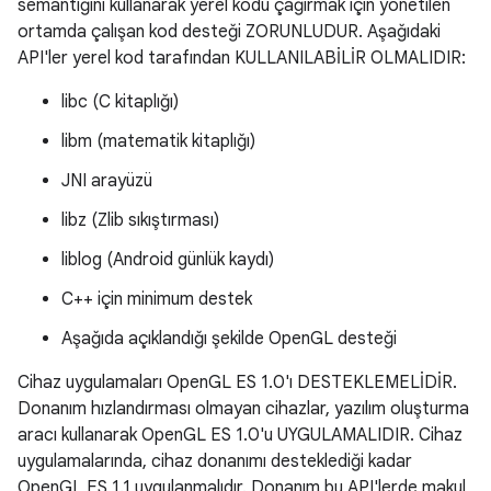
semantiğini kullanarak yerel kodu çağırmak için yönetilen
ortamda çalışan kod desteği ZORUNLUDUR. Aşağıdaki
API'ler yerel kod tarafından KULLANILABİLİR OLMALIDIR:
libc (C kitaplığı)
libm (matematik kitaplığı)
JNI arayüzü
libz (Zlib sıkıştırması)
liblog (Android günlük kaydı)
C++ için minimum destek
Aşağıda açıklandığı şekilde OpenGL desteği
Cihaz uygulamaları OpenGL ES 1.0'ı DESTEKLEMELİDİR.
Donanım hızlandırması olmayan cihazlar, yazılım oluşturma
aracı kullanarak OpenGL ES 1.0'u UYGULAMALIDIR. Cihaz
uygulamalarında, cihaz donanımı desteklediği kadar
OpenGL ES 1.1 uygulanmalıdır. Donanım bu API'lerde makul