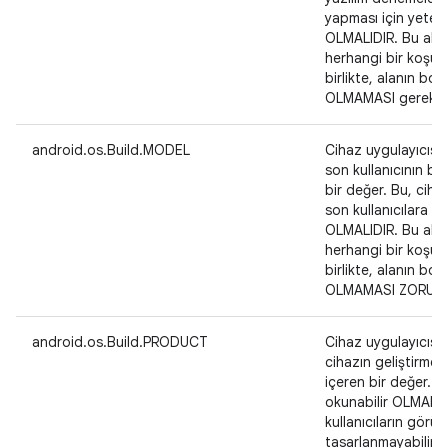
yapması için yeteri
OLMALIDIR. Bu alanın
herhangi bir koşul
birlikte, alanın bo
OLMAMASI gerekir.
android.os.Build.MODEL
Cihaz uygulayıcısı 
son kullanıcının bil
bir değer. Bu, ciha
son kullanıcılara sa
OLMALIDIR. Bu alanın
herhangi bir koşul
birlikte, alanın bo
OLMAMASI ZORUN
android.os.Build.PRODUCT
Cihaz uygulayıcısı 
cihazın geliştirme 
içeren bir değer. Ku
okunabilir OLMALI
kullanıcıların görün
tasarlanmayabilir. 