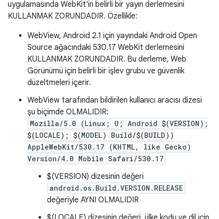
uygulamasında WebKit'in belirli bir yayın derlemesini
KULLANMAK ZORUNDADIR. Özellikle:
WebView, Android 2.1 için yayındaki Android Open
Source ağacındaki 530.17 WebKit derlemesini
KULLANMAK ZORUNDADIR. Bu derleme, Web
Görünümü için belirli bir işlev grubu ve güvenlik
düzeltmeleri içerir.
WebView tarafından bildirilen kullanıcı aracısı dizesi
şu biçimde OLMALIDIR:
Mozilla/5.0 (Linux; U; Android $(VERSION);
$(LOCALE); $(MODEL) Build/$(BUILD))
AppleWebKit/530.17 (KHTML, like Gecko)
Version/4.0 Mobile Safari/530.17
$(VERSION) dizesinin değeri
android.os.Build.VERSION.RELEASE
değeriyle AYNI OLMALIDIR
$(LOCALE) dizesinin değeri, ülke kodu ve dil için