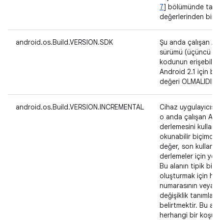
7
] bölümünde tanı
değerlerinden biri 
android.os.Build.VERSION.SDK
Şu anda çalışan An
sürümü (üçüncü ta
kodunun erişebilec
Android 2.1 için bu
değeri OLMALIDIR.
android.os.Build.VERSION.INCREMENTAL
Cihaz uygulayıcısı 
o anda çalışan Andr
derlemesini kullanı
okunabilir biçimde 
değer, son kullanıcı
derlemeler için y
Bu alanın tipik bir 
oluşturmak için ha
numarasının veya 
değişiklik tanımlayıc
belirtmektir. Bu alan
herhangi bir koşul 