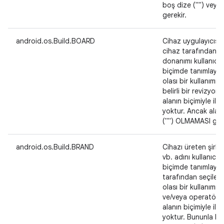
boş dize ("") veya
gerekir.
android.os.Build.BOARD
Cihaz uygulayıcısı 
cihaz tarafından kul
donanımı kullanıcı 
biçimde tanımlayan
olası bir kullanımı,
belirli bir revizyon
alanın biçimiyle ilgi
yoktur. Ancak alan
("") OLMAMASI gere
android.os.Build.BRAND
Cihazı üreten şirke
vb. adını kullanıcı 
biçimde tanımlayan,
tarafından seçilen 
olası bir kullanımı,
ve/veya operatörü 
alanın biçimiyle ilgi
yoktur. Bununla bir