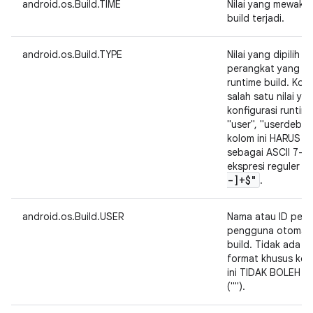
android.os.Build.TIME
Nilai yang mewakil
build terjadi.
android.os.Build.TYPE
Nilai yang dipilih 
perangkat yang me
runtime build. Kolo
salah satu nilai y
konfigurasi runtim
"user", "userdebug"
kolom ini HARUS d
sebagai ASCII 7-b
"
ekspresi reguler
-]+$"
.
android.os.Build.USER
Nama atau ID pen
pengguna otomati
build. Tidak ada 
format khusus kolo
ini TIDAK BOLEH nu
("").