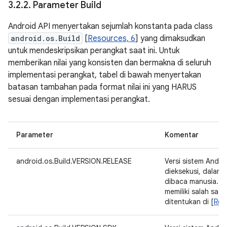
3
.
2
.
2
.
Parameter Build
Android API menyertakan sejumlah konstanta pada class
android.os.Build
[
Resources, 6
] yang dimaksudkan
untuk mendeskripsikan perangkat saat ini. Untuk
memberikan nilai yang konsisten dan bermakna di seluruh
implementasi perangkat, tabel di bawah menyertakan
batasan tambahan pada format nilai ini yang HARUS
sesuai dengan implementasi perangkat.
Parameter
Komentar
android.os.Build.VERSION.RELEASE
Versi sistem Andr
dieksekusi, dalam
dibaca manusia. K
memiliki salah satu 
ditentukan di [
Refe