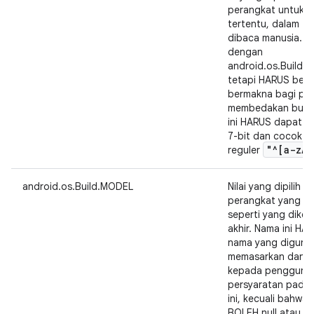
perangkat untuk mer
tertentu, dalam f
dibaca manusia. K
dengan
android.os.Build.
tetapi HARUS beru
bermakna bagi pen
membedakan build 
ini HARUS dapat d
7-bit dan cocok d
"^[a-z
A-
reguler
android.os.Build.MODEL
Nilai yang dipilih 
perangkat yang be
seperti yang dike
akhir. Nama ini H
nama yang diguna
memasarkan dan m
kepada pengguna a
persyaratan pada 
ini, kecuali bahwa 
BOLEH null atau st