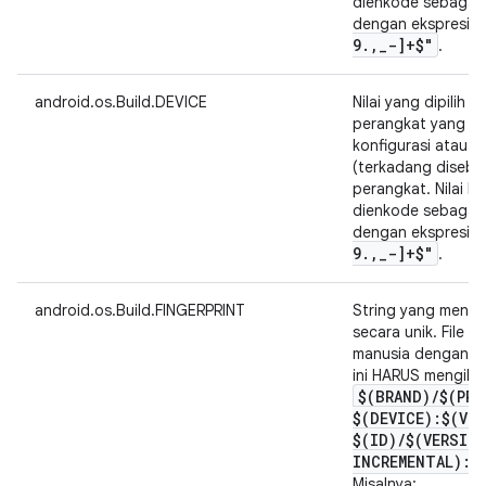
dienkode sebagai 
dengan ekspresi r
9
.
,
_
-]+$"
.
android.os.Build.DEVICE
Nilai yang dipilih 
perangkat yang me
konfigurasi atau re
(terkadang disebut
perangkat. Nilai k
dienkode sebagai 
dengan ekspresi r
9
.
,
_
-]+$"
.
android.os.Build.FINGERPRINT
String yang mengide
secara unik. File 
manusia dengan cu
ini HARUS mengikut
$(BRAND)
/
$(PRO
$(DEVICE):$(VE
$(ID)
/
$(VERSIO
INCREMENTAL):$
Misalnya: