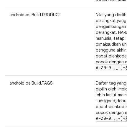
android.os.Build.PRODUCT
Nilai yang dipilih 
perangkat yang be
pengembangan at
perangkat. HARUS
manusia, tetapi tid
dimaksudkan untuk 
pengguna akhir. Ni
dapat dienkode se
cocok dengan eksp
A-Z0-9
.
,
_
-]+$"
android.os.Build.TAGS
Daftar tag yang d
dipilih oleh imple
lebih lanjut membe
"unsigned,debug". 
dapat dienkode se
cocok dengan eksp
A-Z0-9
.
,
_
-]+$"