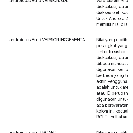
android.os.Build.VERSION.SDK
Versi sistem Andr
dieksekusi, dalam
diakses oleh kode a
Untuk Android 2.3,
memiliki nilai bilan
android.os.Build.VERSION.INCREMENTAL
Nilai yang dipilih 
perangkat yang m
tertentu sistem A
dieksekusi, dalam
dibaca manusia. Ni
digunakan kembali
berbeda yang ter
akhir. Penggunaan
adalah untuk menu
atau ID perubahan
digunakan untuk m
ada persyaratan p
kolom ini, kecuali
BOLEH null atau st
android.os.Build.BOARD
Nilai yang dipilih 