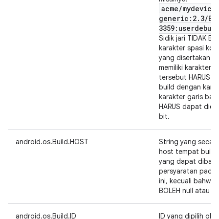
acme
/
mydevice
generic:2
.
3
/
ER
3359:userdebug
Sidik jari TIDAK 
karakter spasi kos
yang disertakan d
memiliki karakter 
tersebut HARUS dig
build dengan karakt
karakter garis bawa
HARUS dapat dienk
bit.
android.os.Build.HOST
String yang secara
host tempat build
yang dapat dibaca
persyaratan pada 
ini, kecuali bahwa 
BOLEH null atau st
android.os.Build.ID
ID yang dipilih ol