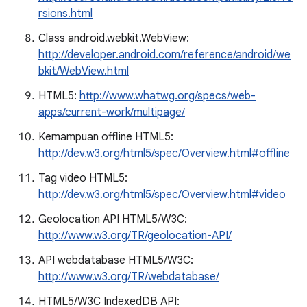
rsions.html
Class android.webkit.WebView:
http://developer.android.com/reference/android/we
bkit/WebView.html
HTML5:
http://www.whatwg.org/specs/web-
apps/current-work/multipage/
Kemampuan offline HTML5:
http://dev.w3.org/html5/spec/Overview.html#offline
Tag video HTML5:
http://dev.w3.org/html5/spec/Overview.html#video
Geolocation API HTML5/W3C:
http://www.w3.org/TR/geolocation-API/
API webdatabase HTML5/W3C:
http://www.w3.org/TR/webdatabase/
HTML5/W3C IndexedDB API: