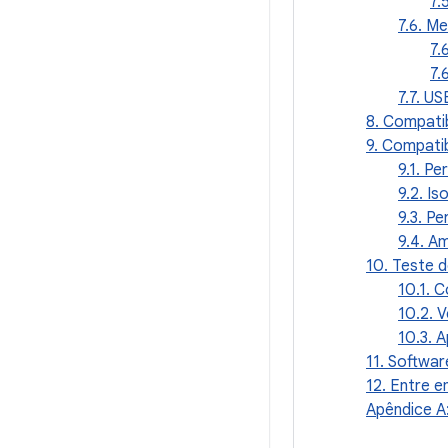
7.
7.6. M
7.
7.
7.7. US
8. Compati
9. Compati
9.1. P
9.2. I
9.3. P
9.4. A
10. Teste 
10.1. 
10.2. 
10.3. A
11. Softwar
12. Entre 
Apêndice A