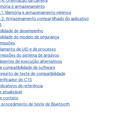
5.4. Orientação da câmera
emória e armazenamento
6.1. Memória e armazenamento mínimos
6.2. Armazenamento compartilhado do aplicativo
B
bilidade de desempenho
bilidade do modelo de segurança
ermissões
solamento de UID e de processo
ermissões do sistema de arquivos
mbientes de execução alternativos
de compatibilidade de software
Conjunto de teste de compatibilidade
Verificador do CTS
plicativos de referência
e atualizável
em contato
: procedimento de teste de Bluetooth