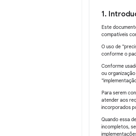
1
.
Introdu
Este documento 
compatíveis co
O uso de "preci
conforme o pad
Conforme usado
ou organização
"implementação
Para serem con
atender aos req
incorporados po
Quando essa de
incompletos, se
implementações