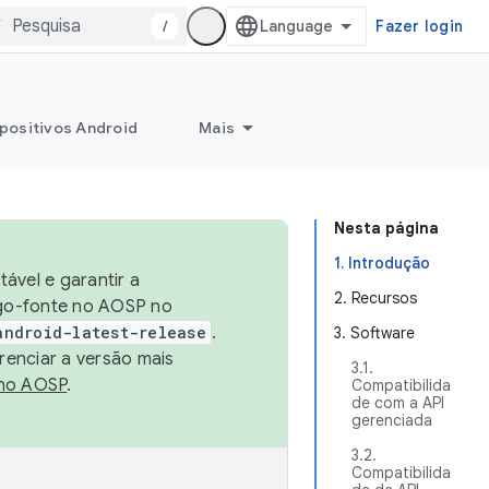
/
Fazer login
positivos Android
Mais
Nesta página
1. Introdução
ável e garantir a
2. Recursos
igo-fonte no AOSP no
android-latest-release
.
3. Software
renciar a versão mais
3.1.
no AOSP
.
Compatibilida
de com a API
gerenciada
3.2.
Compatibilida