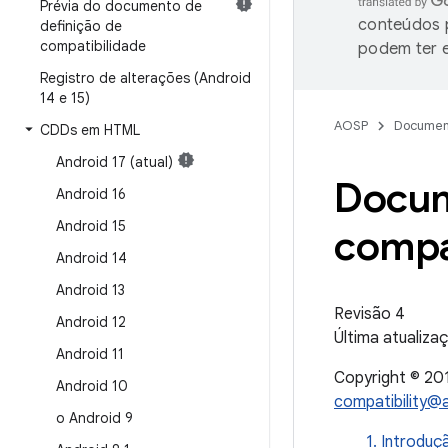
Prévia do documento de
conteúdos p
definição de
compatibilidade
podem ter e
Registro de alterações (Android
14 e 15)
AOSP
Documen
CDDs em HTML
Android 17 (atual)
Docum
Android 16
Android 15
compa
Android 14
Android 13
Revisão 4
Android 12
Última atualizaç
Android 11
Copyright © 201
Android 10
compatibility@
o Android 9
1. Introduç