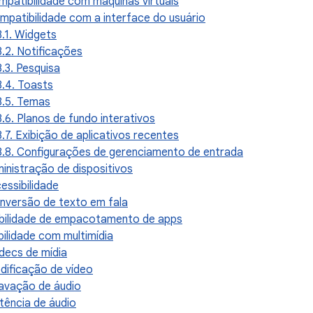
ompatibilidade com máquinas virtuais
ompatibilidade com a interface do usuário
8.1. Widgets
8.2. Notificações
8.3. Pesquisa
8.4. Toasts
8.5. Temas
8.6. Planos de fundo interativos
8.7. Exibição de aplicativos recentes
8.8. Configurações de gerenciamento de entrada
ministração de dispositivos
essibilidade
onversão de texto em fala
bilidade de empacotamento de apps
ilidade com multimídia
odecs de mídia
odificação de vídeo
ravação de áudio
atência de áudio