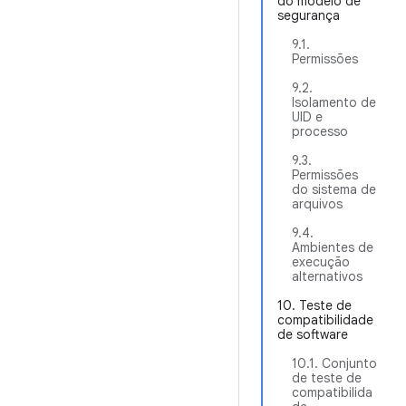
do modelo de
segurança
9.1.
Permissões
9.2.
Isolamento de
UID e
processo
9.3.
Permissões
do sistema de
arquivos
9.4.
Ambientes de
execução
alternativos
10. Teste de
compatibilidade
de software
10.1. Conjunto
de teste de
compatibilida