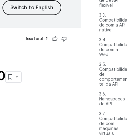
de de API
flexível
3.3.
Compatibilida
de com a API
nativa
Isso foi útil?
3.4.
Compatibilida
de com a
Web
3.5.
Compatibilida
0
de
comportamen
tal da API
3.6.
Namespaces
de API
3.7.
Compatibilida
de com
máquinas
virtuais