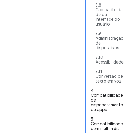
3.8.
Compatibilida
de da
interface do
usuário
3.9
Administração
de
dispositivos
3.10
Acessibilidade
3.11
Conversão de
texto em voz
4.
Compatibilidade
de
empacotamento
de apps
5.
Compatibilidade
com multimídia