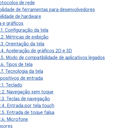
rotocolos de rede
bilidade de ferramentas para desenvolvedores
bilidade de hardware
la e gráficos
1.1. Configuração da tela
1.2. Métricas de exibição
1.3. Orientação da tela
1.4. Aceleração de gráficos 2D e 3D
1.5. Modo de compatibilidade de aplicativos legados
1.6. Tipos de tela
1.7. Tecnologia da tela
spositivos de entrada
2.1. Teclado
2.2. Navegação sem toque
2.3. Teclas de navegação
2.4. Entrada por tela touch
2.5. Entrada de toque falsa
2.6. Microfone
ensores