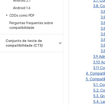
3.7. C
Android 2
.
1
3.8. C
Android 1
.
6
3.
CDDs como PDF
3.
3.
Perguntas frequentes sobre
compatibilidade
3.
3.
3.
Conjunto de teste de
3.
compatibilidade (CTS)
3.
3.9 Ad
3.10 Ac
3.11 C
4. Compati
5. Compatib
5.1. C
5.2. C
5.3. G
5.4. L