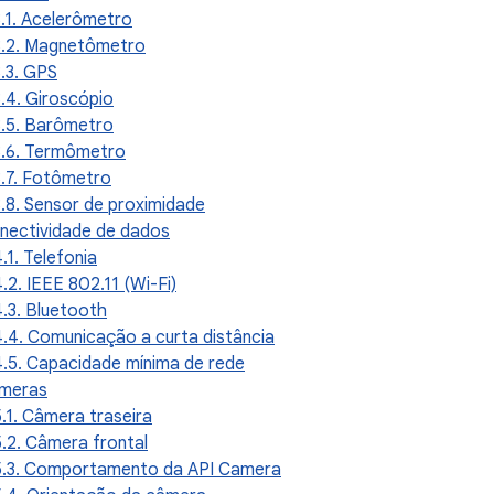
3.1. Acelerômetro
3.2. Magnetômetro
3.3. GPS
3.4. Giroscópio
3.5. Barômetro
3.6. Termômetro
3.7. Fotômetro
3.8. Sensor de proximidade
onectividade de dados
4.1. Telefonia
4.2. IEEE 802.11 (Wi-Fi)
4.3. Bluetooth
4.4. Comunicação a curta distância
4.5. Capacidade mínima de rede
âmeras
5.1. Câmera traseira
5.2. Câmera frontal
5.3. Comportamento da API Camera