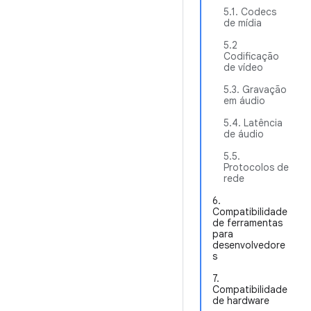
5.1. Codecs
de mídia
5.2
Codificação
de vídeo
5.3. Gravação
em áudio
5.4. Latência
de áudio
5.5.
Protocolos de
rede
6.
Compatibilidade
de ferramentas
para
desenvolvedore
s
7.
Compatibilidade
de hardware