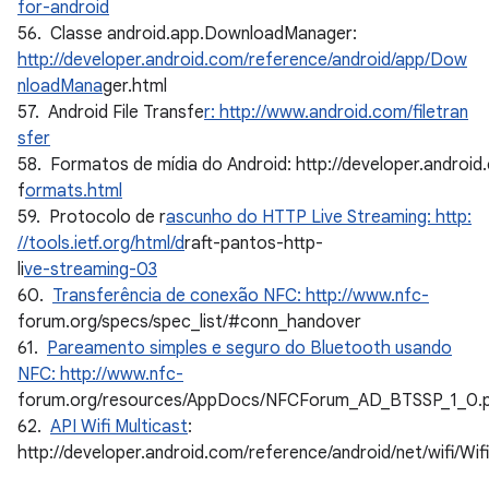
for-android
56. Classe android.app.DownloadManager:
http://developer.android.com/reference/android/app/Dow
nloadMana
ger.html
57. Android File Transfe
r: http://www.android.com/filetran
sfer
58. Formatos de mídia do Android: http://developer.androi
f
ormats.html
59. Protocolo de r
ascunho do HTTP Live Streaming: http:
//tools.ietf.org/html/d
raft-pantos-http-
li
ve-streaming-03
60.
Transferência de conexão NFC: http://www.nfc-
forum.org/specs/spec_list/#conn_handover
61.
Pareamento simples e seguro do Bluetooth usando
NFC: http://www.nfc-
forum.org/resources/AppDocs/NFCForum_AD_BTSSP_1_0.
62.
API Wifi Multicast
:
http://developer.android.com/reference/android/net/wifi/Wi