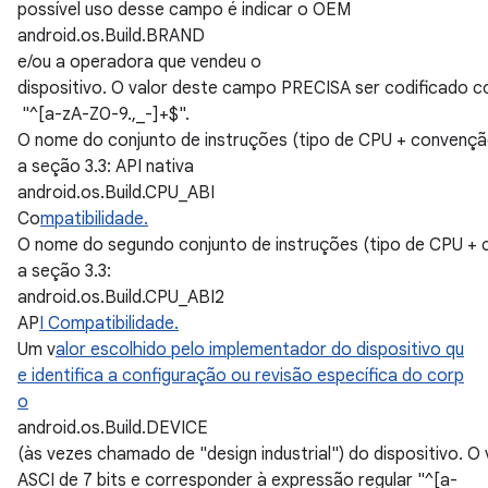
possível uso desse campo é indicar o OEM
android.os.Build.BRAND
e/ou a operadora que vendeu o
dispositivo. O valor deste campo PRECISA ser codificado c
"^[a-zA-Z0-9.,_-]+$".
O nome do conjunto de instruções (tipo de CPU + convenção
a seção 3.3: API nativa
android.os.Build.CPU_ABI
Co
mpatibilidade.
O nome do segundo conjunto de instruções (tipo de CPU + 
a seção 3.3:
android.os.Build.CPU_ABI2
AP
I Compatibilidade.
Um v
alor escolhido pelo implementador do dispositivo qu
e identifica a configuração ou revisão específica do corp
o
android.os.Build.DEVICE
(às vezes chamado de "design industrial") do dispositivo.
ASCI de 7 bits e corresponder à expressão regular "^[a-