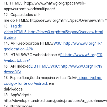
11. HTML5: http://www.whatwg.org/specs/web-
apps/current-work/multipage/
12. Capacidades off-
line do HTML5: http://dev.w3.org/html5/spec/Overview.html#
13.
Tag de
vídeo HTML5: http://dev.w3.org/html5/spec/Overview.html
#video
14. API Geolocation HTML5/
W3C: http://www.w3.org/TR/
geolocation-API/
15. HTML5/W3C webdatabase A
PI: http://www.w3.org/TR
/webdatabase/
16. API Indexe
dDB HTML5/W3C: http://www.w3.org/TR/In
dexedDB/
17. Especificação da máquina virtual Dalvik
: disponível no
código-fonte do Android,
em
dalvik/docs
18. AppWidgets:
http://developer.android.com/guide/practices/ui_guidelines/
19. Notificações: