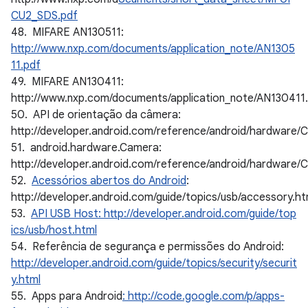
CU2_SDS.pdf
48. MIFARE AN130511:
http://www.nxp.com/documents/application_note/AN1305
11.pdf
49. MIFARE AN130411:
http://www.nxp.com/documents/application_note/AN130411
50. API de orientação da câmera:
http://developer.android.com/reference/android/hardware/C
51. android.hardware.Camera:
http://developer.android.com/reference/android/hardware/
52.
Acessórios abertos do Android
:
http://developer.android.com/guide/topics/usb/accessory.ht
53.
API USB Host: http://developer.android.com/guide/top
ics/usb/host.html
54. Referência de segurança e permissões do Android:
http://developer.android.com/guide/topics/security/securit
y.html
55. Apps para Android
: http://code.google.com/p/apps-