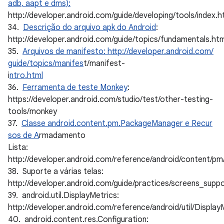
adb, aapt e dms):
http://developer.android.com/guide/developing/tools/index.h
34.
Descrição do arquivo apk do Android
:
http://developer.android.com/guide/topics/fundamentals.htm
35.
Arquivos de manifesto: http://developer.android.com/
guide/topics/manifes
t/manifest-
i
ntro.html
36.
Ferramenta de teste Monkey
:
https://developer.android.com/studio/test/other-testing-
tools/monkey
37.
Classe android.content.pm.PackageManager e Recur
sos de A
rmadamento
Lista:
http://developer.android.com/reference/android/content/
38. Suporte a várias telas:
http://developer.android.com/guide/practices/screens_suppo
39. android.util.DisplayMetrics:
http://developer.android.com/reference/android/util/Display
40. android.content.res.Configuration: