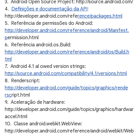
3. Android Open Source Project: http://source.android.com/
4.
Definições e documentação da API
:
http://developer.android.com/refe
rence/packages.html
5. Referência de permissões do Android:
http://developer.android.com/reference/android/Manifest.
p
ermission.html
6. Referência android.os.Build:
http://developer.android.com/reference/android/os/Build.h
tml
7. Android 4.1 al owed version strings:
http://source.android.com/compatibility/4.1/versions.html
8. Renderscript:
http://developer.android.com/guide/topics/graphics/rende
rsc
ript.html
9. Aceleração de hardware:
http://developer.android.com/guide/topics/graphics/hardwa
accel.html
10. Classe android.webkit.WebView:
http://developer.android.com/reference/android/webkit/Web