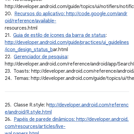
http://developer.android.com/guide/topics/ui/notifiers/notifi
20.
Recursos do aplicativo: http://code.google.com/andr
oid/reference/available-
resources.html
21.
Guia de estilo de ícones da barra de status
:
http://developer.android.com/guide/practices/ui_guidelines
/icon_design_status_b
ar.html
22.
Gerenciador de pesquisa
:
http://developer.android.com/reference/android/app/Searc
23. Toasts: http://developer.android.com/reference/androi
24. Temas: http://developer.android.com/guide/topics/ui/th
25. Classe R.style: h
ttp://developer.android.com/referenc
e/android/R.style.html
26.
Papéis de parede dinâmicos: http://developer.android.
com/resources/articles/live-
wal papers.html