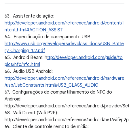
63. Assistente de ação:
http://developer.android.com/reference/android/content/I
ntent.html#ACTION_ASSIST
64. Especificação de carregamento USB:
http://www.usb.org/developers/devclass_docs/USB_Batte
ry_Charging_1.2.pdf
65. Android Beam: h
ttp://developer.android.com/guide/to
pics/nfc/nfc.html
66. Áudio USB Android:
http://developer.android.com/reference/android/hardware
/usb/UsbConstants.html#USB_CLASS_AUDIO
67. Configurações de compartilhamento de NFC do
Android:
http://developer.android.com/reference/android/provide
68. Wifi Direct (Wifi P2P):
http://developer.android.com/reference/android/net/wifi/p
69. Cliente de controle remoto de mídia: