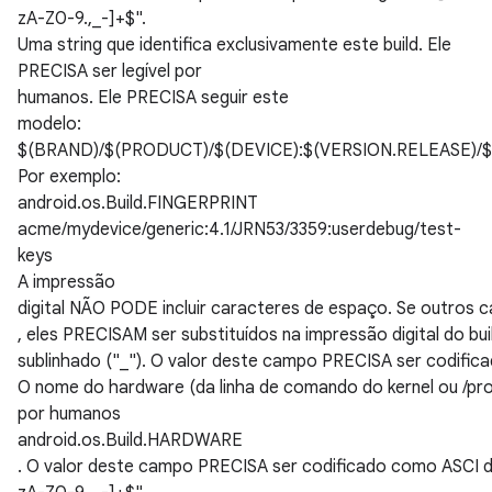
zA-Z0-9.,_-]+$".
Uma string que identifica exclusivamente este build. Ele
PRECISA ser legível por
humanos. Ele PRECISA seguir este
modelo:
$(BRAND)/$(PRODUCT)/$(DEVICE):$(VERSION.RELEASE)/$
Por exemplo:
android.os.Build.FINGERPRINT
acme/mydevice/generic:4.1/JRN53/3359:userdebug/test-
keys
A impressão
digital NÃO PODE incluir caracteres de espaço. Se outros
, eles PRECISAM ser substituídos na impressão digital do b
sublinhado ("_"). O valor deste campo PRECISA ser codifica
O nome do hardware (da linha de comando do kernel ou /pro
por humanos
android.os.Build.HARDWARE
. O valor deste campo PRECISA ser codificado como ASCI de