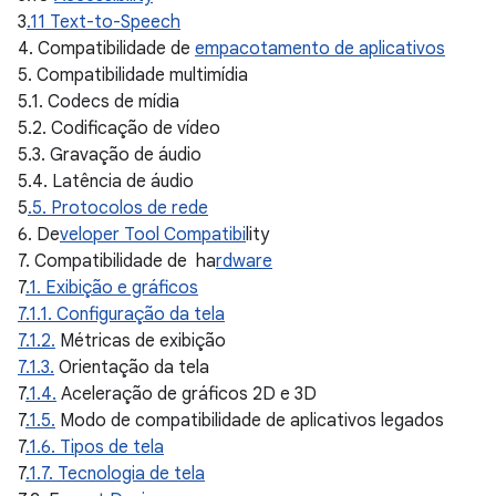
3
.11 Text-to-Speech
4. Compatibilidade de
empacotamento de aplicativos
5. Compatibilidade multimídia
5.1. Codecs de mídia
5.2. Codificação de vídeo
5.3. Gravação de áudio
5.4. Latência de áudio
5
.5. Protocolos de rede
6. De
veloper Tool Compatibi
lity
7. Compatibilidade de ha
rdware
7
.1. Exibição e gráficos
7.1.1. Configuração da tela
7.1.2.
Métricas de exibição
7.1.3.
Orientação da tela
7
.1.4.
Aceleração de gráficos 2D e 3D
7
.1.5.
Modo de compatibilidade de aplicativos legados
7
.1.6. Tipos de tela
7
.1.7. Tecnologia de tela