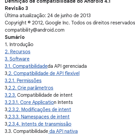
Definição de compatibilidade do Android 4.1
Revisão 3
Última atualização: 24 de junho de 2013
Copyright © 2012, Google Inc. Todos os direitos reservados
compatibility@android.com
Sumário
1. Introdução
2. Recursos
3. Software
3.1. Compatibilidade
da API gerenciada
3
.2. Compatibilidade de API flexível
3.2.1. Permissões
3
.2.2. Crie parâmetros
3
.2.3.
Compatibilidade de intent
3.2.3.1. Core Applicatio
n Intents
3
.2.3.2. Modificações de intent
3
.2.3.3. Namespaces de intent
3
.2.3.4. Intents de transmissão
3.3. Compatibilidade
da API nativa