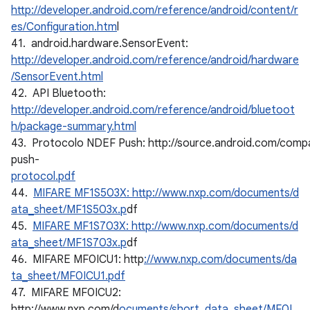
http://developer.android.com/reference/android/content/r
es/Configuration.htm
l
41. android.hardware.SensorEvent:
http://developer.android.com/reference/android/hardware
/SensorEvent.html
42. API Bluetooth:
http://developer.android.com/reference/android/bluetoot
h/package-summary.html
43. Protocolo NDEF Push: http://source.android.com/compat
push-
protocol.pdf
44.
MIFARE MF1S503X: http://www.nxp.com/documents/d
ata_sheet/MF1S503x.p
df
45.
MIFARE MF1S703X: http://www.nxp.com/documents/d
ata_sheet/MF1S703x.p
df
46. MIFARE MF0ICU1: http
://www.nxp.com/documents/da
ta_sheet/MF0ICU1.pdf
47. MIFARE MF0ICU2:
http://www.nxp.com/d
ocuments/short_data_sheet/MF0I