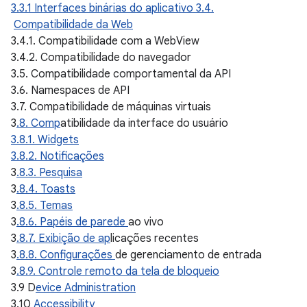
3.3.1 Interfaces binárias do aplicativo 3.4.
Compatibilidade da Web
3.4.1. Compatibilidade com a WebView
3.4.2. Compatibilidade do navegador
3.5. Compatibilidade comportamental da API
3.6. Namespaces de API
3.7. Compatibilidade de máquinas virtuais
3
.8. Comp
atibilidade da interface do usuário
3.8.1. Widgets
3.8.2. Notificações
3
.8.3. Pesquisa
3
.8.4. Toasts
3
.8.5. Temas
3
.8.6. Papéis de parede
ao vivo
3
.8.7. Exibição de ap
licações recentes
3
.8.8. Configurações
de gerenciamento de entrada
3
.8.9. Controle remoto da tela de bloqueio
3.9 D
evice Administration
3.10
Accessibility