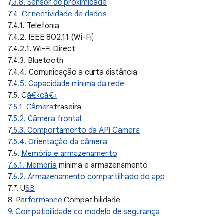
7
.3.8. Sensor de proximidade
7
.4. Conectividade de dados
7.4.1. Telefonia
7.4.2. IEEE 802.11 (Wi-Fi)
7.4.2.1. Wi-Fi Direct
7.4.3. Bluetooth
7.4.4. Comunicação a curta distância
7
.4.5. Capacidade mínima da rede
7.5. C
â€‹câ€‹
7.5.1. Câmera
traseira
7
.5.2. Câmera frontal
7
.5.3. Comportamento da API Camera
7
.5.4. Orientação da câmera
7.6.
Memória e armazenamento
7.6.1. Memória
mínima e armazenamento
7
.6.2. Armazenamento compartilhado do app
7.7. U
SB
8. Pe
rformance
Compatibilidade
9. Compatibilidade do modelo de segurança