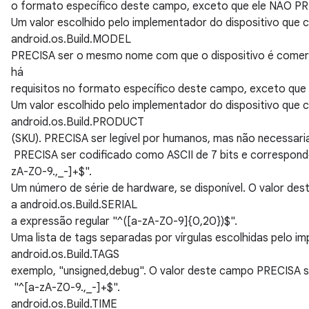
o formato específico deste campo, exceto que ele NÃO PRECI
Um valor escolhido pelo implementador do dispositivo que c
android.os.Build.MODEL
PRECISA ser o mesmo nome com que o dispositivo é comercia
há
requisitos no formato específico deste campo, exceto que e
Um valor escolhido pelo implementador do dispositivo qu
android.os.Build.PRODUCT
(SKU). PRECISA ser legível por humanos, mas não necessaria
PRECISA ser codificado como ASCII de 7 bits e corresponde
zA-Z0-9.,_-]+$".
Um número de série de hardware, se disponível. O valor d
a android.os.Build.SERIAL
a expressão regular "^([a-zA-Z0-9]{0,20})$".
Uma lista de tags separadas por vírgulas escolhidas pelo im
android.os.Build.TAGS
exemplo, "unsigned,debug". O valor deste campo PRECISA s
"^[a-zA-Z0-9.,_-]+$".
android.os.Build.TIME