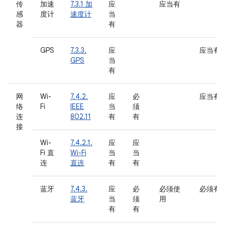
传
加速
7.3.1 加
应
应当有
感
度计
速度计
当
器
有
GPS
7.3.3.
应
应当有
GPS
当
有
网
Wi-
7.4.2.
应
必
应当有
络
Fi
IEEE
当
须
连
802.11
有
有
接
Wi-
7.4.2.1.
应
应
Fi 直
Wi-Fi
当
当
连
直连
有
有
蓝牙
7.4.3.
应
必
必须使
必须有
蓝牙
当
须
用
有
有