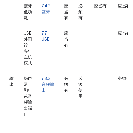
蓝牙
7.4.3.
应
必
应当有
应当有
低功
蓝牙
当
须
耗
有
有
USB
7.7.
应
应当有
外围
USB
当
设
有
备/
主机
模式
输
扬声
7.8.2.
必
必
必须使
出
器
音频输
须
须
和/
出
有
使
或音
用
频输
出端
口