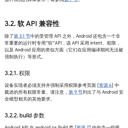
3
.
2
.
软 API 兼容性
除了
第 3.1 节
中的受管理 API 之外，Android 还包含一个非
常重要的运行时专用“软”API，该 API 采用 intent、权限，
以及 Android 应用的类似方面（它们在应用编译期间无法被
强制执行）等形式。
3
.
2
.
1
.
权限
设备实现者必须支持并强制采用权限参考页面 [
资源 6
] 中
载述的所有权限常量。请注意，
第 9 节
列出了与 Android 安
全模型相关的其他要求。
3
.
2
.
2
.
build 参数
Android API 在 android.os.Build 类 [
资源 7
] 中包含一些用