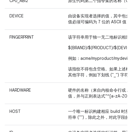
CPU_ABI2
原生代码第二个指令集的名称（CPU 
DEVICE
由设备实现者选择的值，其中包含
值必须可编码为 7 位的 ASCII 值，并
FINGERPRINT
该字符串用于独一无二地标识相应 
$(BRAND)/$(PRODUCT)/$(DEVICE)
例如：acme/myproduct/mydevice:5
该指纹不得包含空格。如果上述模板
其他字符，例如下划线 ("_") 字符。
HARDWARE
硬件的名称（来自内核命令行或 /pr
值，并与正则表达式“^[a-zA-Z0-9
HOST
一个唯一标识构建相应 build 
符串 ("")，除此之外，对此字段