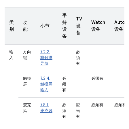
手
TV
类
功
持
Watch
Autom
小节
设
别
能
设
设备
设备
备
备
输
方向
7.2.2.
必
入
键
非触摸
须
导航
有
触摸
7.2.4.
必
必须有
屏
触摸屏
须
输入
有
麦克
7.8.1.
必
应
必须有
必须有
风
麦克风
须
当
有
有